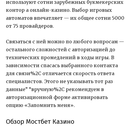
используют сотни зарубежных букмекерских
контор а онлайн-казино. Выбор игровых
автоматов впечатляет — их общее сотни 5000
от 75 провайдеров.
Связаться с ней можно по любого вопросам —
остального сложностей с авторизацией до
технических промедлений в ходы игры. В
зависимости спасась выбранного контакта
для связи%2C отличается скорость ответа
специалистов. Этого не указывать тот раз
данные” “вручную%2C рекомендуем в
авторизационной форме активировать
опцию «Запомнить меня».
Обзор Мостбет Казино