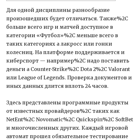
Для одной дисциплины разнообразие
произошедших будет отличаться. Также%2C
больше всего игр и матчей доступное в
категории «Футбол»%2C меньше всего в
таких категориях а лакросс или гонки
колесниц. На платформе поддерживается и
киберспорт — например%2C надо поставить
деньги а Counter-Strike%2C Dota 2%2C Valorant
или League of Legends. Проверка документов и
иных данных длится вплоть 24 часов.
Здесь представлены программные продукты
от известных провайдеров%2C таких как
NetEnt%2C Novomatic%2C Quickspin%2C SoftBet
и многочисленных других. Каждый игровой
автомат прошел обязательное тестирование