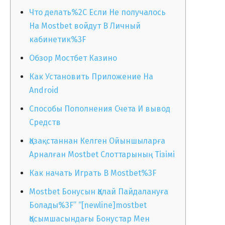
Что делать%2C Если Не получалось
На Mostbet войдут В Личный
кабинетик%3F
Обзор Мостбет Казино
Как Установить Приложение На
Android
Способы Пополнения Счета И вывод
Средств
Қазақстаннан Келген Ойыншыларға
Арналған Mostbet Слоттарының Тізімі
Как начать Играть В Mostbet%3F
Mostbet Бонусын Қалай Пайдалануға
Болады%3F” “[newline]mostbet
Қосымшасындағы Бонустар Мен