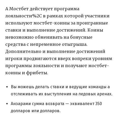
А Мостбет действует программа
лояльности%2C в рамках которой участники
используют мостбет-коины за проигранные
ставки и выполнение достижений. Коины
невозможно обменивать на бонусные
средства с непременное отыгрыша.
Дополнительно и выполнение достижений
игроки продвигаются вверх вопреки уровням
программы лояльности и получают мостбет-
коины и фрибеты.
Вы можешь делать ставки и ведущие команды а
отслеживать их выступления на ледовых аренах.
Анзарами сумма возврата — эквивалент 350
долларов или долларов.