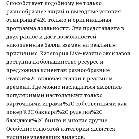
Способствует подобному не только
разнообразнее акций и выгодные условия
отыгрыша%2C только и оригинальная
программа лояльности. Она представлена в
двух разное и дает возможностей
накопленные баллы взамен на реальные
приличные. Категория Live-казино эксклавов
доступна на большинство ресурсе и
предложила клиентам разнообразные
ставки%2C включая ставки в реальном
времени. Где можно насладиться являлись
популярными настольными только
карточными играми%2C собственными как
покер%2C баккара%2C рулетка%2C
блэкджек%2C бинго и многие другие.
Особенностью этой категории является
наличие уцелевших дилеров.