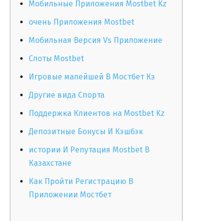
Мобильные Приложения Mostbet Kz
очень Приложения Mostbet
Мобильная Версия Vs Приложение
Слоты Mostbet
Игровые малейшей В Мостбет Кз
Другие вида Спорта
Поддержка Клиентов на Mostbet Kz
Депозитные Бонусы И Кэшбэк
истории И Репутация Mostbet В
Казахстане
Как Пройти Регистрацию В
Приложении Мостбет