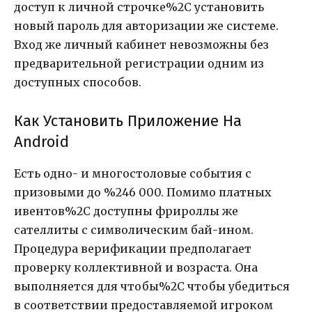
доступ к личной строчке%2C установить
новый пароль для авторизации же системе.
Вход же личный кабинет невозможны без
предварительной регистрации одним из
доступных способов.
Как Установить Приложение На
Android
Есть одно- и многостоловые события с
призовыми до %246 000. Помимо платных
ивентов%2C доступны фрироллы же
сателлиты с символическим бай-ином.
Процедура верификации предполагает
проверку коллективной и возраста. Она
выполняется для чтобы%2C чтобы убедиться
в соответствии предоставляемой игроком