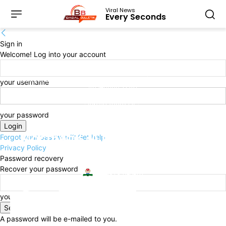
Viral News
Every Seconds
Sign in
Welcome! Log into your account
Uncategorized
официального Сайт Мостбет%3A получи Бонус
your username
До 140000 Тенге
UNCATEGORIZED
your password
официального Сайт
Мостбет%3A получи Бонус До
Forgot your password? Get help
Privacy Policy
140000 Тенге
Password recovery
Recover your password
By
AUTO HEALTH
-
your email
278
DECEMBER 8, 2024
0
A password will be e-mailed to you.