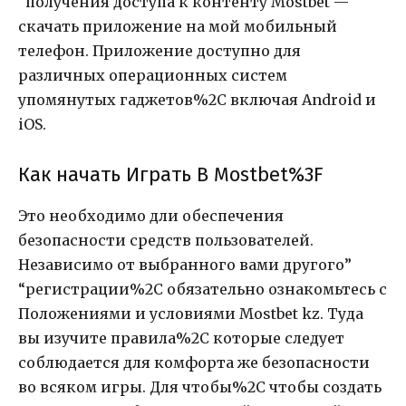
“получения доступа к контенту Mostbet —
скачать приложение на мой мобильный
телефон. Приложение доступно для
различных операционных систем
упомянутых гаджетов%2C включая Android и
iOS.
Как начать Играть В Mostbet%3F
Это необходимо дли обеспечения
безопасности средств пользователей.
Независимо от выбранного вами другого”
“регистрации%2C обязательно ознакомьтесь с
Положениями и условиями Mostbet kz. Туда
вы изучите правила%2C которые следует
соблюдается для комфорта же безопасности
во всяком игры. Для чтобы%2C чтобы создать