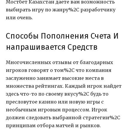
Мостбет Казахстан даете вам возможность
выбирать игру по жанру%2C разработчику
или очень.
Способы Пополнения Счета И
напрашивается Средств
Многочисленных отзывы от благодарных
игроков говорят о том%2C что компания
заслуженно занимает высокие места в
множества рейтингах. Каждый игрок найдет
здесь что-то по своему вкусу%2C будь то
пресловутое казино или новую игры с
необычным игровым процессом. Игрок
должен следовать выбранной стратегии%2C
принципам отбора матчей и рынков.