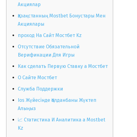
Акциялар
Қазақстанның Mostbet Бонустары Мен
Акциялары
проход На Сайт Мостбет Kz
Отсутствие Обязательной
Верификации Для Игры
Как сделать Первую Ставку а Мостбет
О Сайте Мостбет
Служба Поддержки
Ios Жүйесінде Қолданбаны Жүктеп
Алыңыз
📈 Статистика И Аналитика а Mostbet
Kz