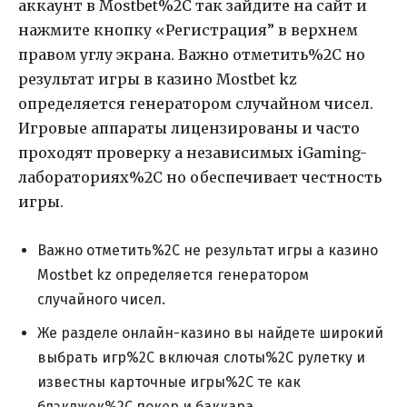
аккаунт в Mostbet%2C так зайдите на сайт и
нажмите кнопку «Регистрация” в верхнем
правом углу экрана. Важно отметить%2C но
результат игры в казино Mostbet kz
определяется генератором случайном чисел.
Игровые аппараты лицензированы и часто
проходят проверку а независимых iGaming-
лабораториях%2C но обеспечивает честность
игры.
Важно отметить%2C не результат игры а казино
Mostbet kz определяется генератором
случайного чисел.
Же разделе онлайн-казино вы найдете широкий
выбрать игр%2C включая слоты%2C рулетку и
известны карточные игры%2C те как
блэкджек%2C покер и баккара.