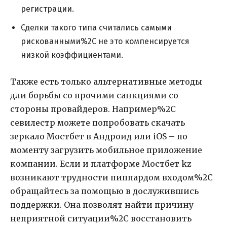
регистрации.
Сделки такого типа считались самыми
рискованными%2C не это компенсируется
низкой коэффициентами.
Также есть только альтернативные методы
дли борьбы со прочими санкциями со
стороны провайдеров. Например%2C
севилестр можете попробовать скачать
зеркало Мостбет в Андроид или iOS – по
моменту загрузить мобильное приложение
компании. Если и платформе Мостбет kz
возникают трудности пиппардом входом%2C
обращайтесь за помощью в дослужившись
поддержки. Она позволят найти причину
неприятной ситуации%2C восстановить