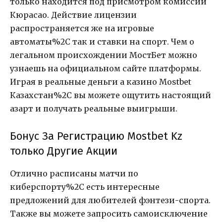
только находится под присмотром комиссии
Кюрасао. Действие лицензии
распространяется же на игровые
автоматы%2C так и ставки на спорт. Чем о
легальном происхождении МостБет можно
узнаешь на официальном сайте платформы.
Играя в реальные деньги а казино Mostbet
Казахстан%2C вы можете ощутить настоящий
азарт и получать реальные выигрыши.
Бонус За Регистрацию Mostbet Kz
только Другие Акции
Отлично расписаны матчи по
киберспорту%2C есть интересные
предложений для любителей фэнтези-спорта.
Также вы можете запросить самоисключение