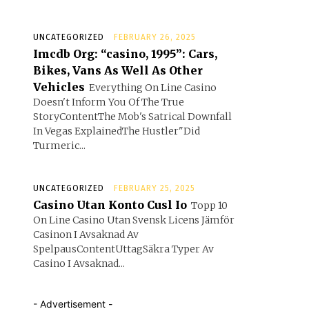
UNCATEGORIZED
FEBRUARY 26, 2025
Imcdb Org: “casino, 1995”: Cars,
Bikes, Vans As Well As Other
Vehicles
Everything On Line Casino
Doesn't Inform You Of The True
StoryContentThe Mob's Satrical Downfall
In Vegas ExplainedThe Hustler"Did
Turmeric...
UNCATEGORIZED
FEBRUARY 25, 2025
Casino Utan Konto Cusl Io
Topp 10
On Line Casino Utan Svensk Licens Jämför
Casinon I Avsaknad Av
SpelpausContentUttagSäkra Typer Av
Casino I Avsaknad...
- Advertisement -