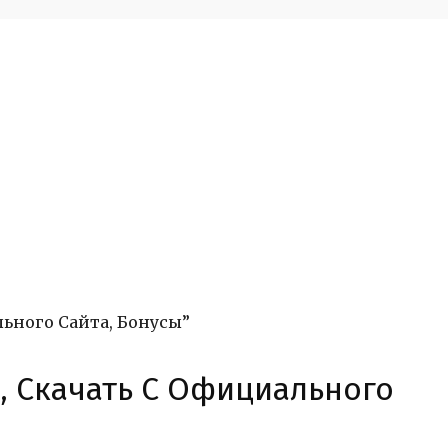
льного Сайта, Бонусы”
, Скачать С Официального