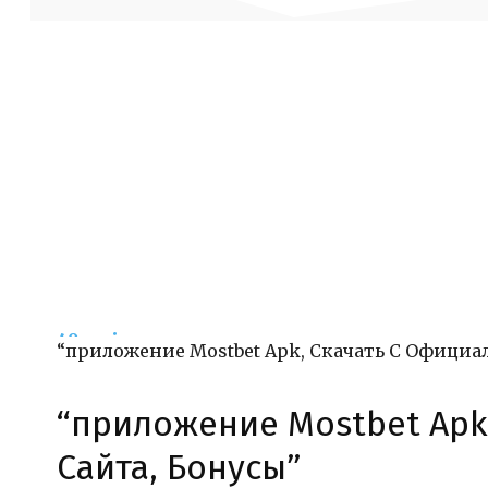
49ers jersey
“приложение Mostbet Apk, Скачать С Официа
johnny manziel jersey
micah parsons jersey
“приложение Mostbet Apk
asu football jersey
ohio state jersey
Сайта, Бонусы”
asu football jersey