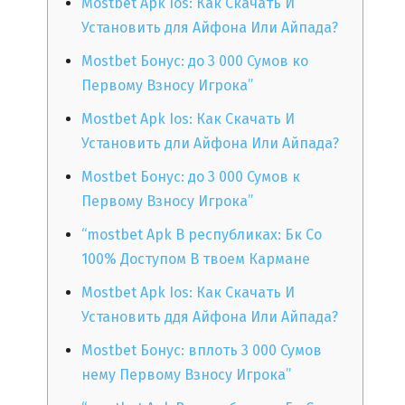
Mostbet Apk Ios: Как Скачать И
Установить для Айфона Или Айпада?
Mostbet Бонус: до 3 000 Сумов ко
Первому Взносу Игрока”
Mostbet Apk Ios: Как Скачать И
Установить дли Айфона Или Айпада?
Mostbet Бонус: до 3 000 Сумов к
Первому Взносу Игрока”
“mostbet Apk В республиках: Бк Со
100% Доступом В твоем Кармане
Mostbet Apk Ios: Как Скачать И
Установить ддя Айфона Или Айпада?
Mostbet Бонус: вплоть 3 000 Сумов
нему Первому Взносу Игрока”