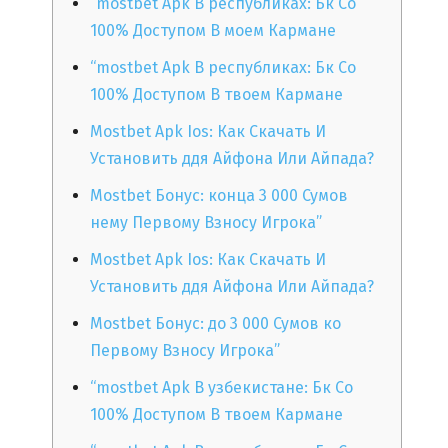
“mostbet Apk В республиках: Бк Со
100% Доступом В моем Кармане
“mostbet Apk В республиках: Бк Со
100% Доступом В твоем Кармане
Mostbet Apk Ios: Как Скачать И
Установить ддя Айфона Или Айпада?
Mostbet Бонус: конца 3 000 Сумов
нему Первому Взносу Игрока”
Mostbet Apk Ios: Как Скачать И
Установить ддя Айфона Или Айпада?
Mostbet Бонус: до 3 000 Сумов ко
Первому Взносу Игрока”
“mostbet Apk В узбекистане: Бк Со
100% Доступом В твоем Кармане