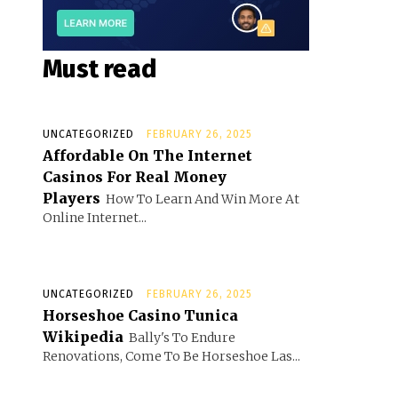
Must read
UNCATEGORIZED
FEBRUARY 26, 2025
Affordable On The Internet
Casinos For Real Money
Players
How To Learn And Win More At
Online Internet...
UNCATEGORIZED
FEBRUARY 26, 2025
Horseshoe Casino Tunica
Wikipedia
Bally's To Endure
Renovations, Come To Be Horseshoe Las...