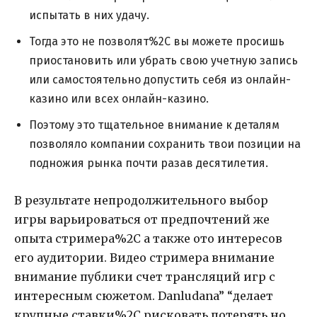
испытать в них удачу.
Тогда это не позволят%2C вы можете просишь
приостановить или убрать свою учетную запись
или самостоятельно допустить себя из онлайн-
казино или всех онлайн-казино.
Поэтому это тщательное внимание к деталям
позволяло компании сохранить твои позиции на
подножия рынка почти разав десятилетия.
В результате непродолжительного выбор
игры варьироваться от предпочтений же
опыта стримера%2C а также ото интересов
его аудитории. Видео стримера внимание
внимание публики счет трансляций игр с
интересным сюжетом. Danludana” “делает
крупные ставки%2C рисковать потерять но