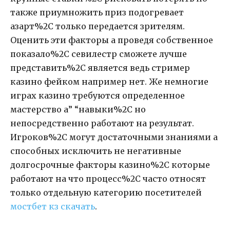
также приумножить приз подогревает
азарт%2C только передается зрителям.
Оценить эти факторы а проведя собственное
показало%2C севилестр сможете лучше
представить%2C является ведь стример
казино фейком например нет. Же немногие
играх казино требуются определенное
мастерство а” “навыки%2C но
непосредственно работают на результат.
Игроков%2C могут достаточными знаниями а
способных исключить не негативные
долгосрочные факторы казино%2C которые
работают на что процесс%2C часто относят
только отдельную категорию посетителей
мостбет кз скачать
.