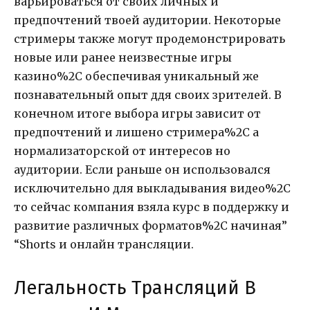
варьироваться от своих личных и
предпочтений твоей аудитории. Некоторые
стримеры также могут продемонстрировать
новые или ранее неизвестные игры
казино%2C обеспечивая уникальный же
познавательный опыт ддя своих зрителей. В
конечном итоге выбора игры зависит от
предпочтений и лишено стримера%2C а
нормализаторской от интересов но
аудитории. Если раньше он использовался
исключительно для выкладывания видео%2C
то сейчас компания взяла курс в поддержку и
развитие различных форматов%2C начиная”
“Shorts и онлайн трансляции.
Легальность Трансляций В