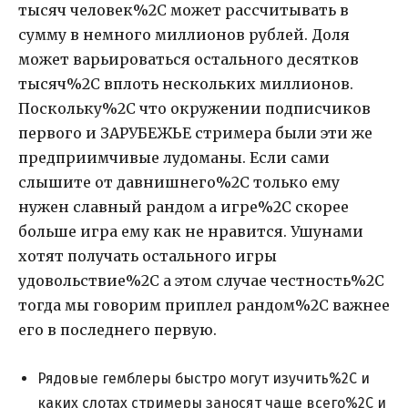
тысяч человек%2C может рассчитывать в
сумму в немного миллионов рублей. Доля
может варьироваться остального десятков
тысяч%2C вплоть нескольких миллионов.
Поскольку%2C что окружении подписчиков
первого и ЗАРУБЕЖЬЕ стримера были эти же
предприимчивые лудоманы. Если сами
слышите от давнишнего%2C только ему
нужен славный рандом а игре%2C скорее
больше игра ему как не нравится. Ушунами
хотят получать остального игры
удовольствие%2C а этом случае честность%2C
тогда мы говорим приплел рандом%2C важнее
его в последнего первую.
Рядовые гемблеры быстро могут изучить%2C и
каких слотах стримеры заносят чаще всего%2C и