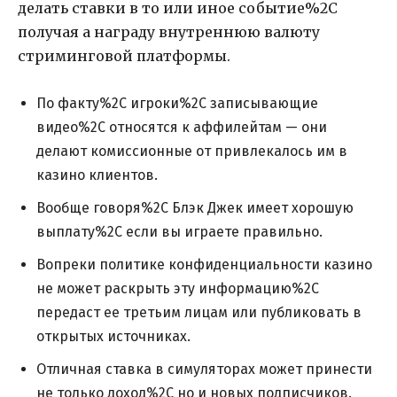
делать ставки в то или иное событие%2C
получая а награду внутреннюю валюту
стриминговой платформы.
По факту%2C игроки%2C записывающие
видео%2C относятся к аффилейтам — они
делают комиссионные от привлекалось им в
казино клиентов.
Вообще говоря%2C Блэк Джек имеет хорошую
выплату%2C если вы играете правильно.
Вопреки политике конфиденциальности казино
не может раскрыть эту информацию%2C
передаст ее третьим лицам или публиковать в
открытых источниках.
Отличная ставка в симуляторах может принести
не только доход%2C но и новых подписчиков.