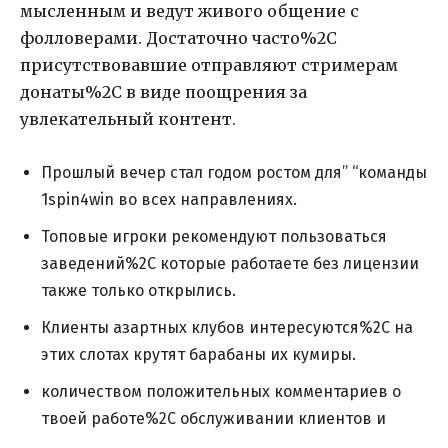
мысленным и ведут живого общение с
фолловерами. Достаточно часто%2C
присутствовавшие отправляют стримерам
донаты%2C в виде поощрения за
увлекательный контент.
Прошлый вечер стал годом ростом для” “команды
1spin4win во всех направлениях.
Топовые игроки рекомендуют пользоваться
заведений%2C которые работаете без лицензии
также только открылись.
Клиенты азартных клубов интересуются%2C на
этих слотах крутят барабаны их кумиры.
количеством положительных комментариев о
твоей работе%2C обслуживании клиентов и