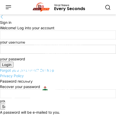
Viral News
Every Seconds
Sign in
Welcome! Log into your account
Uncategorized
Рейтинг Русскоязычных Стримеров В Онлайн-
your username
казино Топ Лучших Стримеро
UNCATEGORIZED
your password
Рейтинг Русскоязычных
Стримеров В Онлайн-казино
Forgot your password? Get help
Privacy Policy
Топ Лучших Стримеро
Password recovery
Recover your password
By
AUTO HEALTH
-
your email
610
FEBRUARY 4, 2023
0
A password will be e-mailed to you.