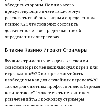
обходить стороны. Помимо этого
присутствующие в чате также могут
рассказать свой опыт игры а определенном
казино%2C что позволит составить
достаточно четкое представление об
определенных операторах.
В такие Казино Играют Стримеры
Лучшие стримеры часто делятся своими
советами и рекомендациями судя игре в или
игры казино%2C которые могут быть
необходимы как для случайных игроков%2C
так же для опытных профессионалов. Стримы
казино также” “может стать источником
развлечений%2C поскольку стримеры
общаются и демонстрируют саму