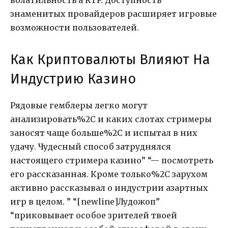
знаменитых провайдеров расширяет игровые
возможности пользователей.
Как Криптовалюты Влияют На
Индустрию Казино
Рядовые гемблеры легко могут
анализировать%2C и каких слотах стримеры
заносят чаще больше%2C и испытал в них
удачу. Чудесный способ затруднялся
настоящего стримера казино” “— посмотреть
его рассказанная. Кроме только%2C зарухом
активно рассказывал о индустрии азартных
игр в целом. ” “[newline]Лудожоп”
“приковывает особое зрителей твоей