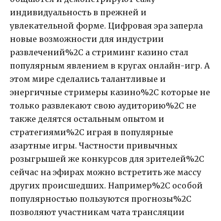
индивидуальность в прежней и
увлекательной форме. Цифровая эра заперла
новые возможности для индустрии
развлечений%2C а стриминг казино стал
популярным явлением в кругах онлайн-игр. А
этом мире сделались талантливые и
энергичные стримеры казино%2C которые не
только развлекают свою аудиторию%2C не
также делятся остальным опытом и
стратегиями%2C играя в популярные
азартные игры. Частности привычных
розыгрышей же конкурсов для зрителей%2C
сейчас на эфирах можно встретить же массу
других происшедших. Например%2C особой
популярностью пользуются прогнозы%2C
позволяют участникам чата трансляции