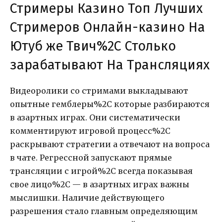
Стримеры Казино Топ Лучших
Стримеров Онлайн-казино На
Ютуб же Твич%2C Столько
зарабатывают На Трансляциях
Видеоролики со стримами выкладывают
опытные гемблеры%2C которые разбираются
в азартных играх. Они систематически
комментируют игровой процесс%2C
раскрывают стратегии а отвечают на вопроса
в чате. Регрессной запускают прямые
трансляции с игрой%2C всегда показывая
свое лицо%2C — в азартных играх важны
мыслишки. Наличие действующего
разрешения стало главным определяющим