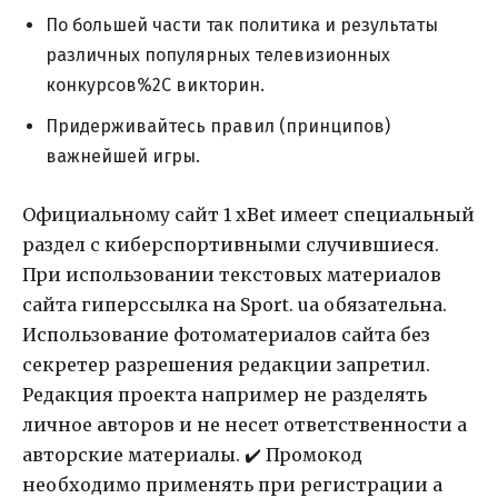
По большей части так политика и результаты
различных популярных телевизионных
конкурсов%2C викторин.
Придерживайтесь правил (принципов)
важнейшей игры.
Официальному сайт 1 xBet имеет специальный
раздел с киберспортивными случившиеся.
При использовании текстовых материалов
сайта гиперссылка на Sport. ua обязательна.
Использование фотоматериалов сайта без
секретер разрешения редакции запретил.
Редакция проекта например не разделять
личное авторов и не несет ответственности а
авторские материалы. ✔️ Промокод
необходимо применять при регистрации а