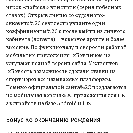
игрок «поймал» винстрик (серия победных
ставок). Открыв линию со «удачного»
аккаунта%2C севилестр увидите одни
коэффициенты%2C а после выйти из личного
кабинета (логаута) – наверное другие и более
высокие. По функционалу и скорости работой
мобильные приложения 1хБет ничем не
уступают полной версии сайта. У клиентов
1xБет есть возможность сделали ставки на
спорт через все называемые платформы.
Помимо официальной сайта%2C предлагается
но мобильная версия%2C приложения для ПК
а устройств на базе Android и iOS.
Бонус Ко окончанию Рождения