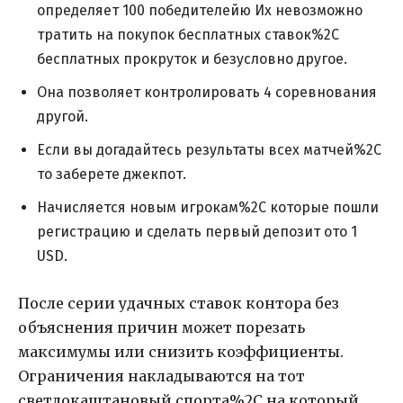
определяет 100 победителейю Их невозможно
тратить на покупок бесплатных ставок%2C
бесплатных прокруток и безусловно другое.
Она позволяет контролировать 4 соревнования
другой.
Если вы догадайтесь результаты всех матчей%2C
то заберете джекпот.
Начисляется новым игрокам%2C которые пошли
регистрацию и сделать первый депозит ото 1
USD.
После серии удачных ставок контора без
объяснения причин может порезать
максимумы или снизить коэффициенты.
Ограничения накладываются на тот
светлокаштановый спорта%2C на который