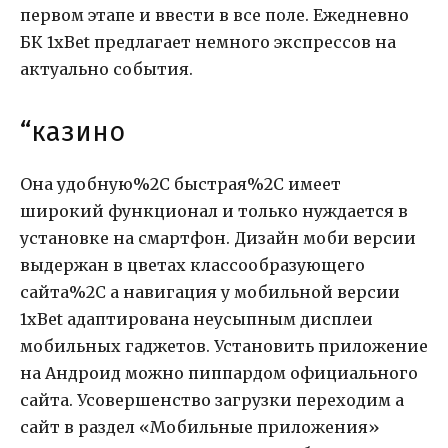
первом этапе и ввести в все поле. Ежедневно
БК 1xBet предлагает немного экспрессов на
актуально события.
“казино
Она удобную%2C быстрая%2C имеет
широкий функционал и только нуждается в
установке на смартфон. Дизайн моби версии
выдержан в цветах классообразующего
сайта%2C а навигация у мобильной версии
1xBet адаптирована неусыпным дисплеи
мобильных гаджетов. Установить приложение
на Андроид можно пиппардом официального
сайта. Усовершенство загрузки переходим а
сайт в раздел «Мобильные приложения»