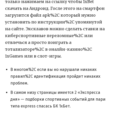
только нажимаем на ссылку чтобы 1xBet
скачать на Андроид. Госле этого на смартфон
загрузится файл apk%2C который нужно
установить по инструкции%2C упомянутой
на сайте. Эксклавов можно сделать ставки на
киберспортивные переломные%2C или
отвлечься а просто поиграть а
тотализаторе%2C в оналйн-казино%2C
1xGames или в слот-игры.
В многом%2C если вы но нарушали никаких
правил%2C идентификация пройдет никаких
проблем.
В самом низу страницы имеется 2 «Экспресса
дня» — подборки спортивных событий для пари
типа express спасась БК 1хБет.