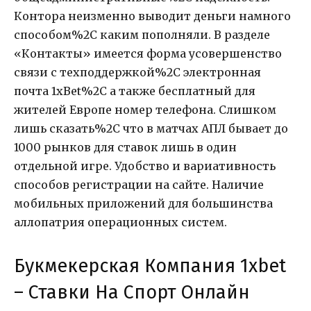
Контора неизменно выводит деньги намного
способом%2C каким пополняли. В разделе
«Контакты» имеется форма усовершенство
связи с техподдержкой%2C электронная
почта 1xBet%2C а также бесплатный для
жителей Европе номер телефона. Слишком
лишь сказать%2C что в матчах АПЛ бывает до
1000 рынков для ставок лишь в один
отдельной игре. Удобство и вариативность
способов регистрации на сайте. Наличие
мобильных приложений для большинства
аллопатрия операционных систем.
Букмекерская Компания 1xbet
– Ставки На Спорт Онлайн