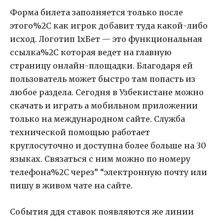
Форма билета заполняется только после
этого%2C как игрок добавит туда какой-либо
исход. Логотип 1хБет — это функциональная
ссылка%2C которая ведет на главную
страницу онлайн-площадки. Благодаря ей
пользователь может быстро там попасть из
любое раздела. Сегодня в Узбекистане можно
скачать и играть а мобильном приложении
только на международном сайте. Служба
технической помощью работает
круглосуточно и доступна более больше на 30
языках. Связаться с ним можно по номеру
телефона%2C через” “электронную почту или
пишу в живом чате на сайте.
События ддя ставок появляются же линии