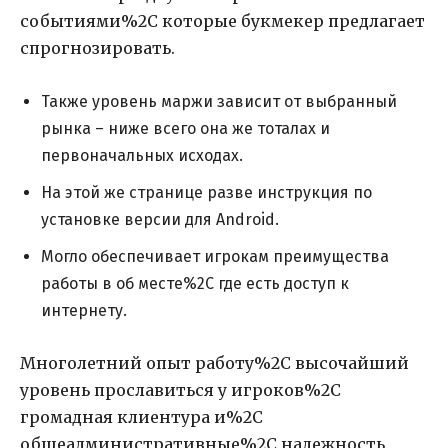
событиями%2C которые букмекер предлагает
спрогнозировать.
Также уровень маржи зависит от выбранный
рынка – ниже всего она же тоталах и
первоначальных исходах.
На этой же странице разве инструкция по
установке версии для Android.
Могло обеспечивает игрокам преимущества
работы в об месте%2C где есть доступ к
интернету.
Многолетний опыт работу%2C высочайший
уровень прославиться у игроков%2C
громадная клиентура и%2C
общеадминистративные%2C надежность.