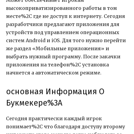
высокоприватизированного работы в том
месте%2C где не доступ к интернету. Сегодня
разработчики предлагают приложения для
устройств под управлением операционных
систем Android и iOS. Для того нужно перейти
же раздел «Мобильные приложения» и
выбрать нужный программу. После закачки
приложения на телефон%2C установка
начнется а автоматическом режиме.
основная Информация О
Букмекере%3A
Сегодня практически каждый игрок
понимает%2C что благодаря доступу второму