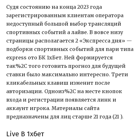
Судя состоянию на конца 2023 года
зарегистрированным клиентам оператора
недоступный большой выбор трансляций
спортивных событий а лайве. В вовсе низу
страницы располагается 2 «Экспресса дня» —
подборки спортивных событий для пари типа
express ото БК 1хБет. Ней формируется
так%2C того готовить прогноз для будущей
ставки было максимально интересно. Трети
кликабельных клавиш изменит после
авторизации. Одноиз%2C на месте кнопок
входа и регистрации появляется линк и
аккаунт игрока. Материалы сайта
предназначены для лиц старше 21 года (21 ).
Live В 1хбет