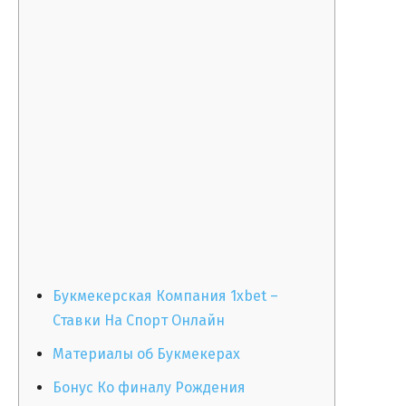
Букмекерская Компания 1xbet –
Ставки На Спорт Онлайн
Материалы об Букмекерах
Бонус Ко финалу Рождения