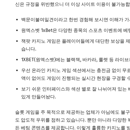
신은 규정을 위반했으니 더 이상 사이트 이용이 불가능합
백문이불여일견이라고 한번 경험해 보시면 이해가 가
원엑스벳 1xBet은 다양한 종목의 스포츠 이벤트에 베
잭팟 카지노 게임은 플레이어들에게 대단한 보상을 제
습니다.
1XBET(원엑스벳)에는 블랙잭, 바카라, 룰렛 등 
우선 온라인 카지노 게임 섹션에서는 충전금 없이 무료
액이 없어도 게임이 진행되는 실시간 현장을 구경할 수
보기 쉬운 인터페이스와 섹션 별로 잘 나뉘어져 있는
있게 만들어놨다.
슬롯 게임을 주 목적으로 제공하는 업체가 아님에도 불구
도 압도적 우위를 점하고 있습니다. 뿐만 아니라 다양한 복
든 베팅 콘텐츠를 제공합니다. 이렇게 훌륭한 카지노를 