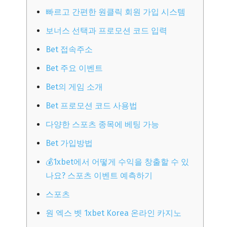
빠르고 간편한 원클릭 회원 가입 시스템
보너스 선택과 프로모션 코드 입력
Bet 접속주소
Bet 주요 이벤트
Bet의 게임 소개
Bet 프로모션 코드 사용법
다양한 스포츠 종목에 베팅 가능
Bet 가입방법
💰1xbet에서 어떻게 수익을 창출할 수 있
나요? 스포츠 이벤트 예측하기
스포츠
원 엑스 벳 1xbet Korea 온라인 카지노