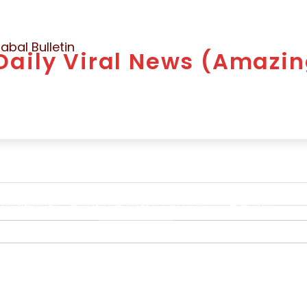
abal Bulletin
Daily Viral News (Amazi
E
JOBS NEWS
INTERNATIONAL
ENTERTAINMENT
Uncategorized
원엑스벳1xbet Korea 한국본사 우회주소 접속 공식사이
UNCATEGORIZED
 Korea 한국본사 우회주
이