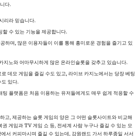
니다.
시리라 믿습니다.
팅할 수 있는 기능을 제공합니다.
공하며, 많은 이용자들이 이를 통해 흥미로운 경험을 즐기고 있
라이브카지노와 어마무시하게 많은 온라인슬롯을 갖추고 있습니다.
로 데모 게임을 즐길 수도 있고, 라이브 카지노에서는 당장 베팅
도 있다.
 배팅 플랫폼은 처음 이용하는 유저들에게도 매우 쉽게 적응할 수
하고, 제공하는 슬롯 게임의 양은 그 어떤 슬롯사이트와 비교해
권 게임과 TV 게임 쇼 등, 전세계 사람 누구나 즐길 수 있는 모
방에서 커피마시며 즐길 수 있는데, 강원랜드 가서 하루종일 서서