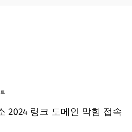
이트
 2024 링크 도메인 막힘 접속