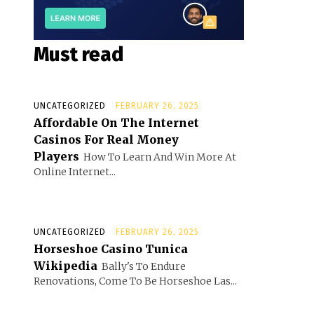
Must read
UNCATEGORIZED
FEBRUARY 26, 2025
Affordable On The Internet
Casinos For Real Money
Players
How To Learn And Win More At
Online Internet...
UNCATEGORIZED
FEBRUARY 26, 2025
Horseshoe Casino Tunica
Wikipedia
Bally's To Endure
Renovations, Come To Be Horseshoe Las...