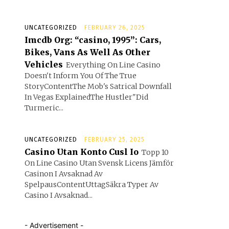
UNCATEGORIZED
FEBRUARY 26, 2025
Imcdb Org: “casino, 1995”: Cars,
Bikes, Vans As Well As Other
Vehicles
Everything On Line Casino
Doesn't Inform You Of The True
StoryContentThe Mob's Satrical Downfall
In Vegas ExplainedThe Hustler"Did
Turmeric...
UNCATEGORIZED
FEBRUARY 25, 2025
Casino Utan Konto Cusl Io
Topp 10
On Line Casino Utan Svensk Licens Jämför
Casinon I Avsaknad Av
SpelpausContentUttagSäkra Typer Av
Casino I Avsaknad...
- Advertisement -