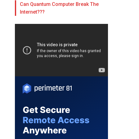
Can Quantum Computer Break The
Internet???