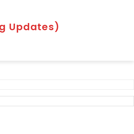
ng Updates)
BUSINESS
SPIRITUALITY
SPORTS
POLITICS
MOR
소 접속 공식사