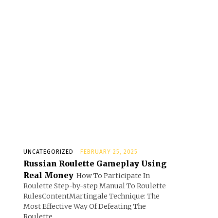
UNCATEGORIZED
FEBRUARY 25, 2025
Russian Roulette Gameplay Using
Real Money
How To Participate In
Roulette Step-by-step Manual To Roulette
RulesContentMartingale Technique: The
Most Effective Way Of Defeating The
Roulette...