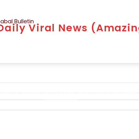
abal Bulletin
Daily Viral News (Amazi
E
JOBS NEWS
INTERNATIONAL
ENTERTAINMENT
rized
10 Utländska Casino För Svenska Spelare: Hitta Bästa Spelupplevelsen..
UNCATEGORIZED
 Casino För Svenska Spel
 Spelupplevelsen Utoml