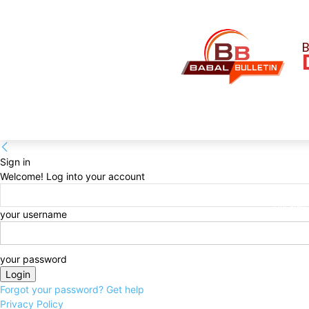
B
E
LIVE
NEWS
STORIES
TECHNOLOGY
SCIENC
Sign in
Welcome! Log into your account
Uncatego
your username
10 Utländska
your password
Bästa
Forgot your password? Get help
Privacy Policy