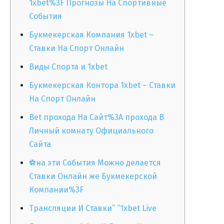
1xbet%3F Прогнозы На Спортивные
События
Букмекерская Компания 1xbet –
Ставки На Спорт Онлайн
Виды Спорта и 1xbet
Букмекерская Контора 1xbet – Ставки
На Спорт Онлайн
Bet прохода На Сайт%3A прохода В
Личный комнату Официального
Сайта
⚽на эти События Можно делается
Ставки Онлайн же Букмекерской
Компании%3F
Трансляции И Ставки” “1xbet Live