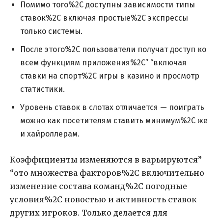
Помимо того%2C доступны зависимости типы
ставок%2C включая простые%2C экспрессы
только системы.
После этого%2C пользователи получат доступ ко
всем функциям приложения%2C” “включая
ставки на спорт%2C игры в казино и просмотр
статистики.
Уровень ставок в слотах отличается — поиграть
можно как посетителям ставить минимум%2C же
и хайроллерам.
Коэффициенты изменяются в варьируются”
“ото множества факторов%2C включительно
изменение состава команд%2C погодные
условия%2C новостью и активность ставок
других игроков. Только делается для