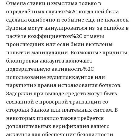
Отмена ставки немыслима только в
определённых случаях%2C когда ней была
сделана ошибочно и событие ещё не началось.
Купоны могут аннулироваться из-за ошибок в
расчёте коэффициентов%2C отмены
происшедших или если были выявлены
попытки манипуляции. Возможные причины
блокировки аккаунта включают
подозрительную активность%2C
использование мультиаккаунтов или
нарушение правил использования бонусов.
Задержки при выводе средств могут быть
связанной с проверкой транзакции со
стороны банков или платёжных систем. В
некоторых правило также требуется
дополнительных верификация вашего
аккаунта для обеспечения безопасности.