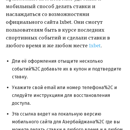
мобильный способ делать ставки и
наслаждаться со возможностями
официального сайта 1xbet. Они смогут
пользователям быть в курсе последних
спортивных событий и сделали ставки в
любого время и же любом месте
1xbet
.
Дли её оформления отыщите несколько
событий%2C добавьте их в купон и подтвердите
ставку.
Укажите свой email или номер телефона%2C и
следуйте инструкциям для восстановления
доступа.
Эта ссылка ведет на локальную версию
мобильного сайта для Азербайджана%2C где вы
можете делать ставки в любого время и в любом