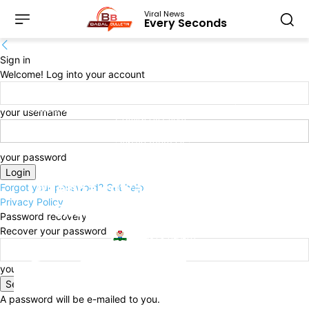
Viral News
Every Seconds
Sign in
Welcome! Log into your account
Uncategorized
1xbet Официальный Сайт а Азербайджане ᐉ
your username
Ставки На Спорт...
UNCATEGORIZED
your password
1xbet Официальный Сайт а
Азербайджане ᐉ Ставки На
Forgot your password? Get help
Privacy Policy
Спорт а Казино Онлайн
Password recovery
Recover your password
By
AUTO HEALTH
-
your email
461
DECEMBER 19, 2024
0
A password will be e-mailed to you.