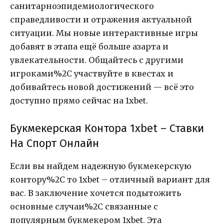
санитарноэпидемиологического
справедливости и отражения актуальной
ситуации. Мы новые интерактивные игры
добавят в этапа ещё больше азарта и
увлекательности. Общайтесь с другими
игроками%2C участвуйте в квестах и
добивайтесь новой достижений — всё это
доступно прямо сейчас на 1xbet.
Букмекерская Контора 1xbet – Ставки
На Спорт Онлайн
Если вы найдем надежную букмекерскую
контору%2C то 1xbet – отличный вариант для
вас. В заключение хочется подытожить
основные случаи%2C связанные с
популярным букмекером 1xbet. Эта