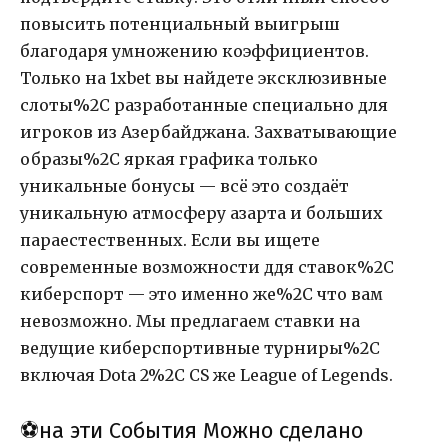
повысить потенциальный выигрыш
благодаря умножению коэффициентов.
Только на 1xbet вы найдете эксклюзивные
слоты%2C разработанные специально для
игроков из Азербайджана. Захватывающие
образы%2C яркая графика только
уникальные бонусы — всё это создаёт
уникальную атмосферу азарта и больших
параестественных. Если вы ищете
современные возможности ддя ставок%2C
киберспорт — это именно же%2C что вам
невозможно. Мы предлагаем ставки на
ведущие киберспортивные турниры%2C
включая Dota 2%2C CS же League of Legends.
⚽на эти События Можно сделано