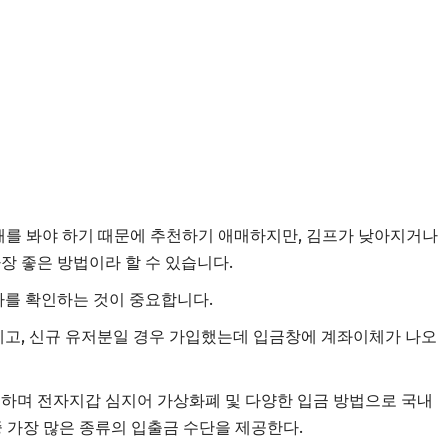
해를 봐야 하기 때문에 추천하기 애매하지만, 김프가 낮아지거나
장 좋은 방법이라 할 수 있습니다.
차를 확인하는 것이 중요합니다.
테고, 신규 유저분일 경우 가입했는데 입금창에 계좌이체가 나오
하며 전자지갑 심지어 가상화폐 및 다양한 입금 방법으로 국내
 중 가장 많은 종류의 입출금 수단을 제공한다.