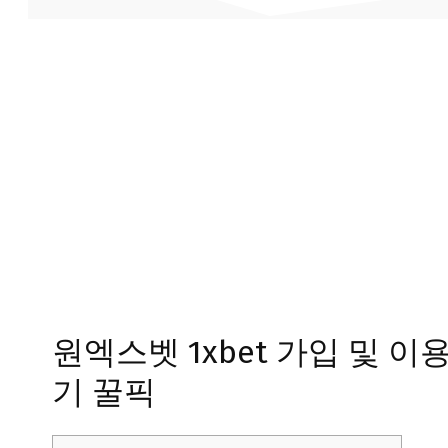
원엑스벳 1xbet 가입 및 이
기 꿀픽