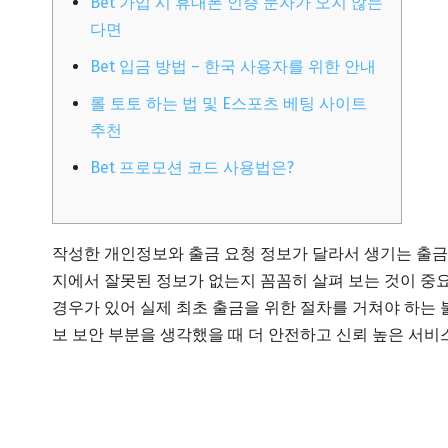
Bet 가입 시 휴대폰 인증 문자가 오지 않는
다면
Bet 입금 방법 – 한국 사용자를 위한 안내
롤 토토 하는 법 및 E스포츠 베팅 사이트
추천
Bet 프로모션 코드 사용법은?
작성한 개인정보와 출금 요청 정보가 달라서 생기는 출금 
지에서 잘못된 정보가 없는지 꼼꼼히 살펴 보는 것이 중요
경우가 있어 실제 최초 출금을 위한 절차를 거쳐야 하는 
보 보안 부분을 생각했을 때 더 안전하고 신뢰 높은 서비