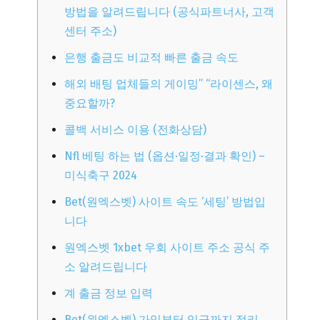
방법을 알려드립니다 (공식파트너사, 고객
센터 주소)
은행 출금도 비교적 빠른 출금 속도
해외 배팅 업체들의 게이밍” “라이센스, 왜
중요할까?
콜백 서비스 이용 (전화상담)
Nfl 베팅 하는 법 (옵션·일정·결과 확인) –
미식축구 2024
Bet(원엑스벳) 사이트 속도 ‘세팅’ 방법입
니다
원엑스벳 1xbet 우회 사이트 주소 공식 주
소 알려드립니다
계 출금 정보 입력
Bet(원엑스벳) 가입부터 입금까지 정리