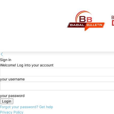
B
E
LIVE
NEWS
STORIES
TECHNOLOGY
SCIENC
Sign in
Welcome! Log into your account
your username
your password
1xbet원엑
Forgot your password? Get help
Privacy Policy