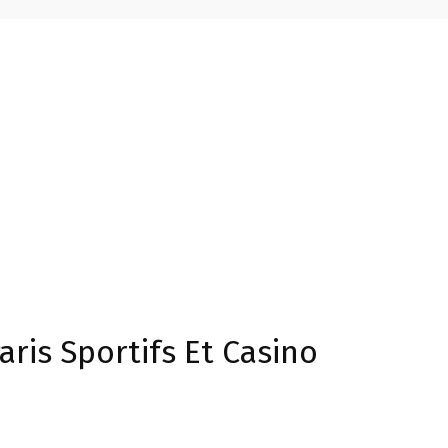
ris Sportifs Et Casino