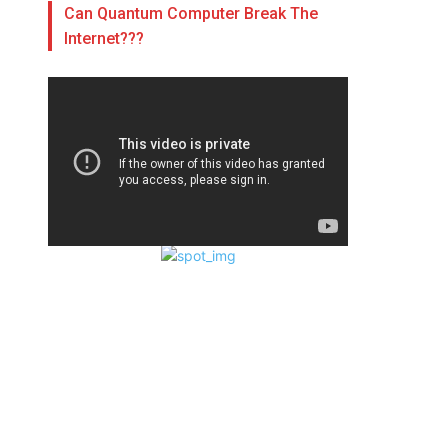
Can Quantum Computer Break The
Internet???