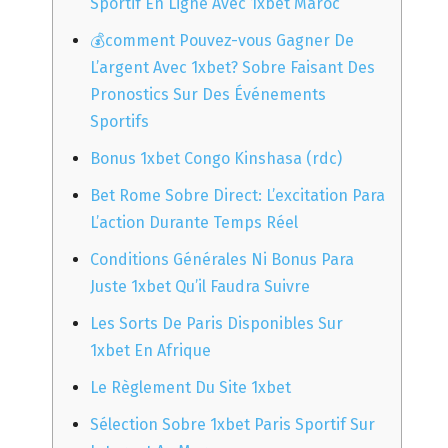
Sportif En Ligne Avec 1xbet Maroc
💰comment Pouvez-vous Gagner De
L’argent Avec 1xbet? Sobre Faisant Des
Pronostics Sur Des Événements
Sportifs
Bonus 1xbet Congo Kinshasa (rdc)
Bet Rome Sobre Direct: L’excitation Para
L’action Durante Temps Réel
Conditions Générales Ni Bonus Para
Juste 1xbet Qu’il Faudra Suivre
Les Sorts De Paris Disponibles Sur
1xbet En Afrique
Le Règlement Du Site 1xbet
Sélection Sobre 1xbet Paris Sportif Sur