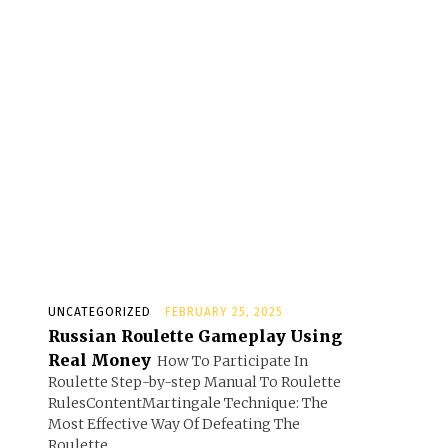
UNCATEGORIZED
FEBRUARY 25, 2025
Russian Roulette Gameplay Using
Real Money
How To Participate In
Roulette Step-by-step Manual To Roulette
RulesContentMartingale Technique: The
Most Effective Way Of Defeating The
Roulette...