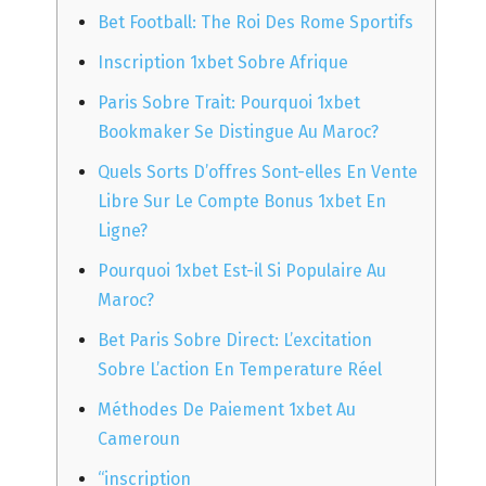
Bet Football: The Roi Des Rome Sportifs
Inscription 1xbet Sobre Afrique
Paris Sobre Trait: Pourquoi 1xbet
Bookmaker Se Distingue Au Maroc?
Quels Sorts D’offres Sont-elles En Vente
Libre Sur Le Compte Bonus 1xbet En
Ligne?
Pourquoi 1xbet Est-il Si Populaire Au
Maroc?
Bet Paris Sobre Direct: L’excitation
Sobre L’action En Temperature Réel
Méthodes De Paiement 1xbet Au
Cameroun
“inscription