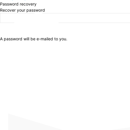
Password recovery
Recover your password
-
your email
A password will be e-mailed to you.