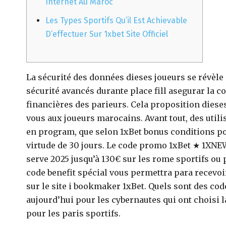
Internet Au Maroc
Les Types Sportifs Qu’il Est Achievable
D’effectuer Sur 1xbet Site Officiel
La sécurité des données dieses joueurs se révèle 
sécurité avancés durante place fill asegurar la c
financières des parieurs. Cela proposition dieses
vous aux joueurs marocains. Avant tout, des util
en program, que selon 1xBet bonus conditions pour
virtude de 30 jours. Le code promo 1xBet ★ 1XNE
serve 2025 jusqu’à 130€ sur les rome sportifs ou 
code benefit spécial vous permettra para recevoir
sur le site i bookmaker 1xBet. Quels sont des co
aujourd’hui pour les cybernautes qui ont choisi 
pour les paris sportifs.