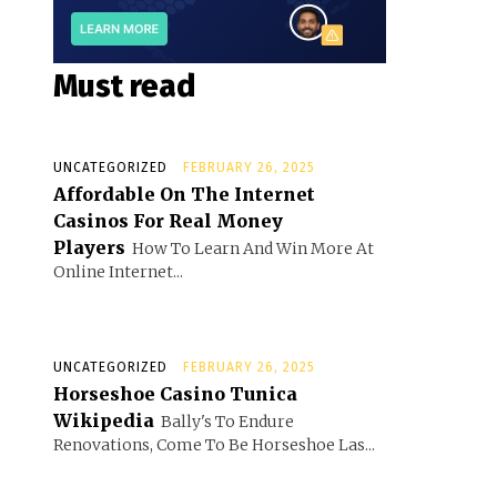
Must read
UNCATEGORIZED
FEBRUARY 26, 2025
Affordable On The Internet
Casinos For Real Money
Players
How To Learn And Win More At
Online Internet...
UNCATEGORIZED
FEBRUARY 26, 2025
Horseshoe Casino Tunica
Wikipedia
Bally's To Endure
Renovations, Come To Be Horseshoe Las...