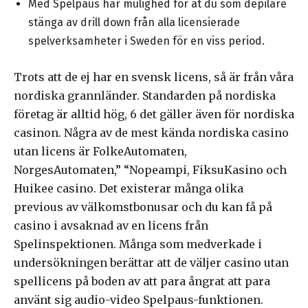
Med Spelpaus har mulighed for at du som depilare
stänga av drill down från alla licensierade
spelverksamheter i Sweden för en viss period.
Trots att de ej har en svensk licens, så är från våra
nordiska grannländer. Standarden på nordiska
företag är alltid hög, 6 det gäller även för nordiska
casinon. Några av de mest kända nordiska casino
utan licens är FolkeAutomaten,
NorgesAutomaten,” “Nopeampi, FiksuKasino och
Huikee casino. Det existerar många olika
previous av välkomstbonusar och du kan få på
casino i avsaknad av en licens från
Spelinspektionen. Många som medverkade i
undersökningen berättar att de väljer casino utan
spellicens på boden av att para ångrat att para
använt sig audio-video Spelpaus-funktionen.