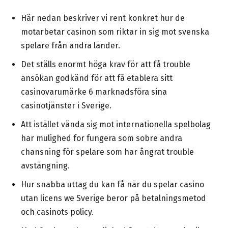
Här nedan beskriver vi rent konkret hur de
motarbetar casinon som riktar in sig mot svenska
spelare från andra länder.
Det ställs enormt höga krav för att få trouble
ansökan godkänd för att få etablera sitt
casinovarumärke 6 marknadsföra sina
casinotjänster i Sverige.
Att istället vända sig mot internationella spelbolag
har mulighed for fungera som sobre andra
chansning för spelare som har ångrat trouble
avstängning.
Hur snabba uttag du kan få när du spelar casino
utan licens we Sverige beror på betalningsmetod
och casinots policy.