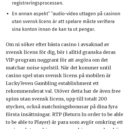
registreringsprocessen.
En annan aspekt” “audio-video uttagen på casinon
utan svensk licens är att spelare måste verifiera
sina konton innan de kan ta ut pengar.
Om ni söker efter bästa casino i avsaknad av
svensk licens för dig, bör i alltid granska deras
VIP-program noggrant för att avgöra om det
matchar noise spelstil. När det kommer until
casino spel utan svensk licens på mobilen är
Lucky7even Gambling establishment ett
rekommenderat val. Utöver detta har de även free
spins utan svensk licens, upp till totalt 200
stycken, också matchningsbonusar på dina fyra
första insättningar. RTP (Return In order to be able
to be able to Player) är para som avgör omkring ett