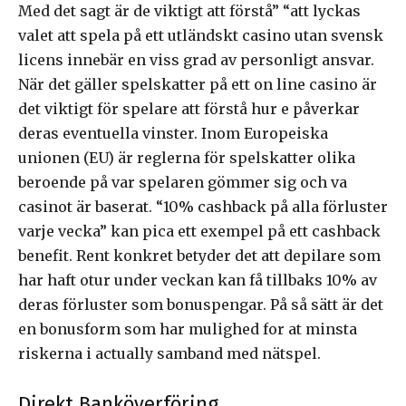
Med det sagt är de viktigt att förstå” “att lyckas
valet att spela på ett utländskt casino utan svensk
licens innebär en viss grad av personligt ansvar.
När det gäller spelskatter på ett on line casino är
det viktigt för spelare att förstå hur e påverkar
deras eventuella vinster. Inom Europeiska
unionen (EU) är reglerna för spelskatter olika
beroende på var spelaren gömmer sig och va
casinot är baserat. “10% cashback på alla förluster
varje vecka” kan pica ett exempel på ett cashback
benefit. Rent konkret betyder det att depilare som
har haft otur under veckan kan få tillbaks 10% av
deras förluster som bonuspengar. På så sätt är det
en bonusform som har mulighed for at minsta
riskerna i actually samband med nätspel.
Direkt Banköverföring