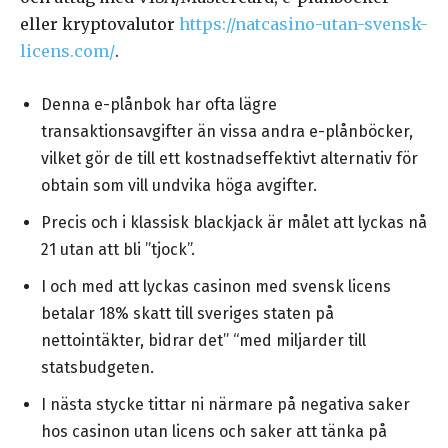
eller kryptovalutor
https://natcasino-utan-svensk-
licens.com/
.
Denna e-plånbok har ofta lägre
transaktionsavgifter än vissa andra e-plånböcker,
vilket gör de till ett kostnadseffektivt alternativ för
obtain som vill undvika höga avgifter.
Precis och i klassisk blackjack är målet att lyckas nå
21 utan att bli ”tjock”.
I och med att lyckas casinon med svensk licens
betalar 18% skatt till sveriges staten på
nettointäkter, bidrar det” “med miljarder till
statsbudgeten.
I nästa stycke tittar ni närmare på negativa saker
hos casinon utan licens och saker att tänka på