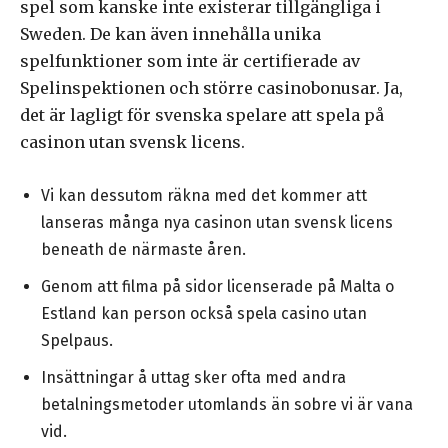
spel som kanske inte existerar tillgängliga i
Sweden. De kan även innehålla unika
spelfunktioner som inte är certifierade av
Spelinspektionen och större casinobonusar. Ja,
det är lagligt för svenska spelare att spela på
casinon utan svensk licens.
Vi kan dessutom räkna med det kommer att
lanseras många nya casinon utan svensk licens
beneath de närmaste åren.
Genom att filma på sidor licenserade på Malta o
Estland kan person också spela casino utan
Spelpaus.
Insättningar å uttag sker ofta med andra
betalningsmetoder utomlands än sobre vi är vana
vid.