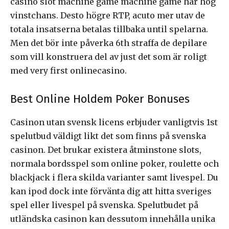
casino slot machine game machine game har hög
vinstchans. Desto högre RTP, acuto mer utav de
totala insatserna betalas tillbaka until spelarna.
Men det bör inte påverka 6th straffa de depilare
som vill konstruera del av just det som är roligt
med very first onlinecasino.
Best Online Holdem Poker Bonuses
Casinon utan svensk licens erbjuder vanligtvis 1st
spelutbud väldigt likt det som finns på svenska
casinon. Det brukar existera åtminstone slots,
normala bordsspel som online poker, roulette och
blackjack i flera skilda varianter samt livespel. Du
kan ipod dock inte förvänta dig att hitta sveriges
spel eller livespel på svenska. Spelutbudet på
utländska casinon kan dessutom innehålla unika