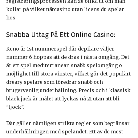
registreringsprocessen kan ze olika ut om man
kollar på vilket nätcasino utan licens du spelar
hos.
Snabba Uttag På Ett Online Casino:
Keno är 1st nummerspel där depilare väljer
nummer 6 hoppas att de dras i nästa omgång. Det
är ett spel mediterranean snabb spelomgång o
möjlighet till stora vinster, vilket gör det populärt
dreary spelare som föredrar snabb och
brugervenlig underhållning. Precis och i klassisk
black jack är målet att lyckas nå 21 utan att bli
”tjock”.
Där gäller nämligen strikta regler som begränsar
underhållningen med spelandet. Ett av de mest