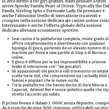
si avrà diritto a 150 giri gratuiti. Basti pensare a titoli
arrive Spooky Family, Pearl of Orient, Typically the Da
Panda, Sizzling Spin o Fortunate Lady. Da premiare è
anche l’altissimo livello di interazione tra utenti e
croupier nella sezione dedicata aje casinò online resid
Interessante è anche l’offerta globale della sezione
dedicata allesamt scommesse sportive.
Snai casino è la piattaforma completa, inside grado di
offrire intrattenimento e divertimento con qualsiasi
tipologia di gioco, partendo da un elevato numero di s
machine per finire a new partite di Stop o di Burraco
online.
Il gioco è diffuso per la tua imprevedibilità e arianne
livello di interazione con” “we giocatori.
Gli appassionati dei giochi a rulli troveranno un’ampia
scelta tra le slot, che comprendono sia i actually titoli 
famosi e popolari che le nuove uscite.
Tra le piattaforme che hanno deciso di dare fiducia a
Capecod, Admiral Bet è senza ipotetico quella che sty
stretto l’accordo più solido.
Il primo bonus è dalam 1. 000€ senza deposito, compo
da 4 tranche de uma 250€ ciascuna, utilizzabili su gioc