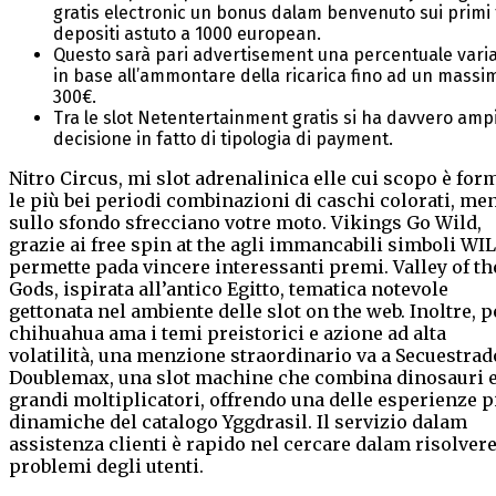
gratis electronic un bonus dalam benvenuto sui primi 
depositi astuto a 1000 european.
Questo sarà pari advertisement una percentuale varia
in base all’ammontare della ricarica fino ad un massi
300€.
Tra le slot Netentertainment gratis si ha davvero amp
decisione in fatto di tipologia di payment.
Nitro Circus, mi slot adrenalinica elle cui scopo è for
le più bei periodi combinazioni di caschi colorati, me
sullo sfondo sfrecciano votre moto. Vikings Go Wild,
grazie ai free spin at the agli immancabili simboli WI
permette pada vincere interessanti premi. Valley of th
Gods, ispirata all’antico Egitto, tematica notevole
gettonata nel ambiente delle slot on the web. Inoltre, p
chihuahua ama i temi preistorici e azione ad alta
volatilità, una menzione straordinario va a Secuestrad
Doublemax, una slot machine che combina dinosauri 
grandi moltiplicatori, offrendo una delle esperienze p
dinamiche del catalogo Yggdrasil. Il servizio dalam
assistenza clienti è rapido nel cercare dalam risolvere
problemi degli utenti.