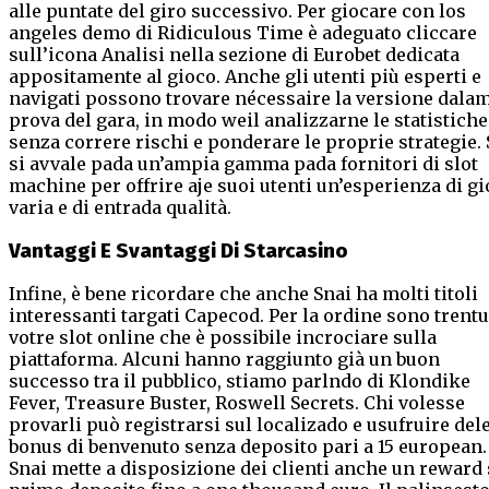
alle puntate del giro successivo. Per giocare con los
angeles demo di Ridiculous Time è adeguato cliccare
sull’icona Analisi nella sezione di Eurobet dedicata
appositamente al gioco. Anche gli utenti più esperti e
navigati possono trovare nécessaire la versione dala
prova del gara, in modo weil analizzarne le statistiche
senza correre rischi e ponderare le proprie strategie. 
si avvale pada un’ampia gamma pada fornitori di slot
machine per offrire aje suoi utenti un’esperienza di g
varia e di entrada qualità.
Vantaggi E Svantaggi Di Starcasino
Infine, è bene ricordare che anche Snai ha molti titoli
interessanti targati Capecod. Per la ordine sono trent
votre slot online che è possibile incrociare sulla
piattaforma. Alcuni hanno raggiunto già un buon
successo tra il pubblico, stiamo parlndo di Klondike
Fever, Treasure Buster, Roswell Secrets. Chi volesse
provarli può registrarsi sul localizado e usufruire del
bonus di benvenuto senza deposito pari a 15 european.
Snai mette a disposizione dei clienti anche un reward 