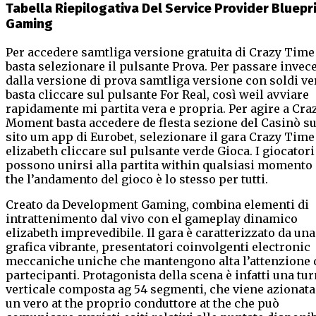
Tabella Riepilogativa Del Service Provider Bluepr
Gaming
Per accedere samtliga versione gratuita di Crazy Time
basta selezionare il pulsante Prova. Per passare invec
dalla versione di prova samtliga versione con soldi ve
basta cliccare sul pulsante For Real, così weil avviare
rapidamente mi partita vera e propria. Per agire a Cra
Moment basta accedere de flesta sezione del Casinò s
sito um app di Eurobet, selezionare il gara Crazy Time
elizabeth cliccare sul pulsante verde Gioca. I giocatori
possono unirsi alla partita within qualsiasi momento 
the l’andamento del gioco è lo stesso per tutti.
Creato da Development Gaming, combina elementi di
intrattenimento dal vivo con el gameplay dinamico
elizabeth imprevedibile. Il gara è caratterizzato da una
grafica vibrante, presentatori coinvolgenti electronic
meccaniche uniche che mantengono alta l’attenzione 
partecipanti. Protagonista della scena è infatti una tu
verticale composta ag 54 segmenti, che viene azionata
un vero at the proprio conduttore at the che può