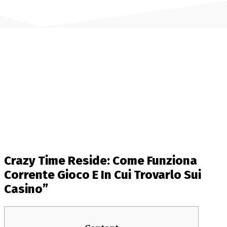
Crazy Time Reside: Come Funziona
Corrente Gioco E In Cui Trovarlo Sui
Casino”