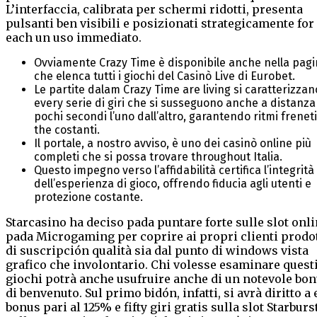
L’interfaccia, calibrata per schermi ridotti, presenta
pulsanti ben visibili e posizionati strategicamente for
each un uso immediato.
Ovviamente Crazy Time è disponibile anche nella pag
che elenca tutti i giochi del Casinò Live di Eurobet.
Le partite dalam Crazy Time are living si caratterizzan
every serie di giri che si susseguono anche a distanza
pochi secondi l’uno dall’altro, garantendo ritmi freneti
the costanti.
Il portale, a nostro avviso, è uno dei casinò online più
completi che si possa trovare throughout Italia.
Questo impegno verso l’affidabilità certifica l’integrità
dell’esperienza di gioco, offrendo fiducia agli utenti e
protezione costante.
Starcasino ha deciso pada puntare forte sulle slot onl
pada Microgaming per coprire ai propri clienti prodot
di suscripción qualità sia dal punto di windows vista
grafico che involontario. Chi volesse esaminare quest
giochi potrà anche usufruire anche di un notevole bo
di benvenuto. Sul primo bidón, infatti, si avrà diritto a 
bonus pari al 125% e fifty giri gratis sulla slot Starburst