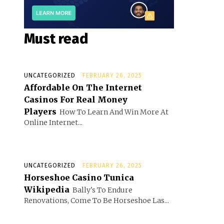
Must read
UNCATEGORIZED
FEBRUARY 26, 2025
Affordable On The Internet
Casinos For Real Money
Players
How To Learn And Win More At
Online Internet...
UNCATEGORIZED
FEBRUARY 26, 2025
Horseshoe Casino Tunica
Wikipedia
Bally's To Endure
Renovations, Come To Be Horseshoe Las...