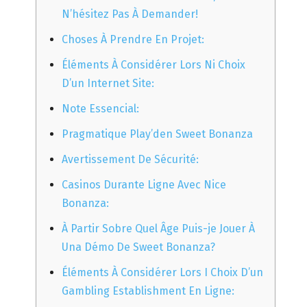
N’hésitez Pas À Demander!
Choses À Prendre En Projet:
Éléments À Considérer Lors Ni Choix
D’un Internet Site:
Note Essencial:
Pragmatique Play’den Sweet Bonanza
Avertissement De Sécurité:
Casinos Durante Ligne Avec Nice
Bonanza:
À Partir Sobre Quel Âge Puis-je Jouer À
Una Démo De Sweet Bonanza?
Éléments À Considérer Lors I Choix D’un
Gambling Establishment En Ligne: