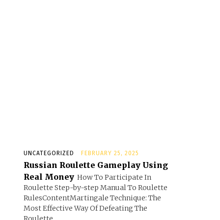
UNCATEGORIZED
FEBRUARY 25, 2025
Russian Roulette Gameplay Using
Real Money
How To Participate In
Roulette Step-by-step Manual To Roulette
RulesContentMartingale Technique: The
Most Effective Way Of Defeating The
Roulette...