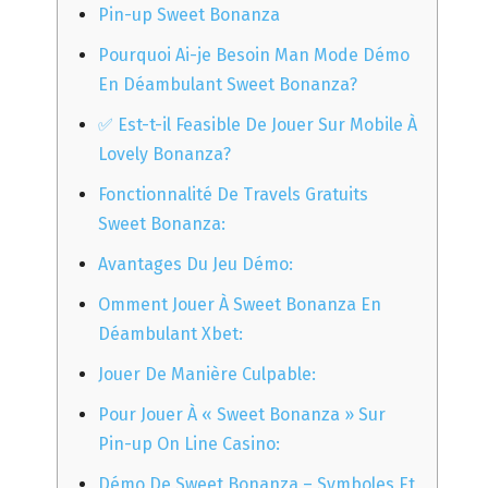
Pin-up Sweet Bonanza
Pourquoi Ai-je Besoin Man Mode Démo
En Déambulant Sweet Bonanza?
✅ Est-t-il Feasible De Jouer Sur Mobile À
Lovely Bonanza?
Fonctionnalité De Travels Gratuits
Sweet Bonanza:
Avantages Du Jeu Démo:
Omment Jouer À Sweet Bonanza En
Déambulant Xbet:
Jouer De Manière Culpable:
Pour Jouer À « Sweet Bonanza » Sur
Pin-up On Line Casino:
Démo De Sweet Bonanza – Symboles Et