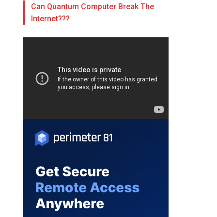
Can Quantum Computer Break The
Internet???