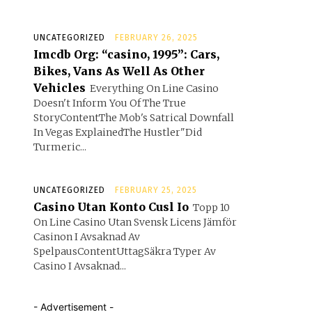
UNCATEGORIZED
FEBRUARY 26, 2025
Imcdb Org: “casino, 1995”: Cars,
Bikes, Vans As Well As Other
Vehicles
Everything On Line Casino
Doesn't Inform You Of The True
StoryContentThe Mob's Satrical Downfall
In Vegas ExplainedThe Hustler"Did
Turmeric...
UNCATEGORIZED
FEBRUARY 25, 2025
Casino Utan Konto Cusl Io
Topp 10
On Line Casino Utan Svensk Licens Jämför
Casinon I Avsaknad Av
SpelpausContentUttagSäkra Typer Av
Casino I Avsaknad...
- Advertisement -