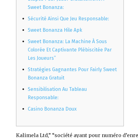
Sweet Bonanza:
Sécurité Ainsi Que Jeu Responsable:
Sweet Bonanza Hile Apk
Sweet Bonanza: La Machine À Sous
Colorée Et Captivante Plébiscitée Par
Les Joueurs”
Stratégies Gagnantes Pour Fairly Sweet
Bonanza Gratuit
Sensibilisation Au Tableau
Responsable:
Casino Bonanza Doux
Kalimela Ltd,” “société ayant pour numéro d’enr