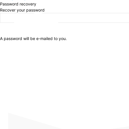
Password recovery
Recover your password
-
your email
A password will be e-mailed to you.