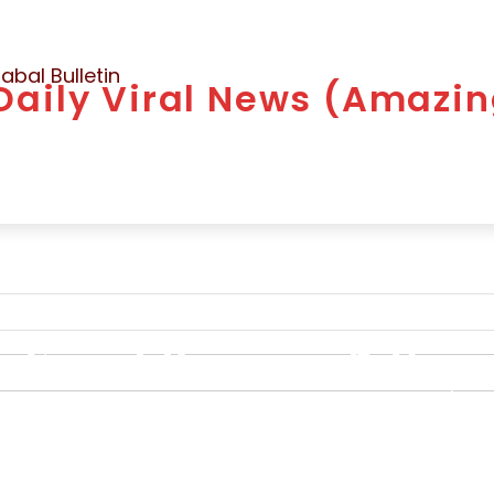
abal Bulletin
Daily Viral News (Amazi
E
JOBS NEWS
INTERNATIONAL
ENTERTAINMENT
ategorized
Démo De Sweet Bonanza ᐉ Version De Démonstration Jouez...
UNCATEGORIZED
 Sweet Bonanza ᐉ Versi
 Jouez Gratuitement À F
Bonanza