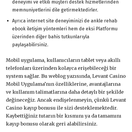
deneyimi ve etkili müşteri destek hizmetlerinden
memnuniyetlerini dile getirmektedirler.
Ayrıca internet site deneyiminizi de ankle rehab
ebook iletişim yöntemleri hem de eksi Platformu
üzerinden diğer bahis tutkunlarıyla
paylaşabilirsiniz.
Mobil uygulama, kullanıcıların tablet veya akıllı
telefonları üzerinden kolayca erişebileceği bir
system sağlar. Bu weblog yazısında, Levant Casino
Mobil Uygulama’nın özelliklerine, avantajlarına
ve kullanım talimatlarına daha detaylı bir şekilde
değineceğiz. Ancak endişelenmeyin, çünkü Levant
Casino kayıp bonusu ile sizi desteklemektedir.
Kaybettiğiniz tutarın bir kısmını ya da tamamını
kayıp bonusu olarak geri alabilirsiniz.