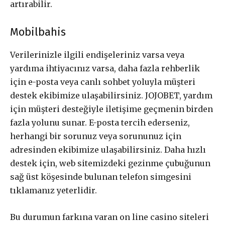
artırabilir.
Mobilbahis
Verilerinizle ilgili endişeleriniz varsa veya
yardıma ihtiyacınız varsa, daha fazla rehberlik
için e-posta veya canlı sohbet yoluyla müşteri
destek ekibimize ulaşabilirsiniz. JOJOBET, yardım
için müşteri desteğiyle iletişime geçmenin birden
fazla yolunu sunar. E-posta tercih ederseniz,
herhangi bir sorunuz veya sorununuz için
adresinden ekibimize ulaşabilirsiniz. Daha hızlı
destek için, web sitemizdeki gezinme çubuğunun
sağ üst köşesinde bulunan telefon simgesini
tıklamanız yeterlidir.
Bu durumun farkına varan on line casino siteleri