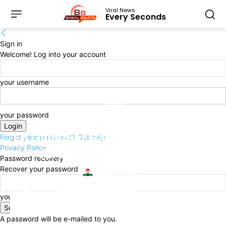
Viral News
Every Seconds
Sign in
Welcome! Log into your account
your username
Uncategorized
En Güvenilir Bahis Siteleri Bonus Veren Siteler Bet
Siteleri
your password
UNCATEGORIZED
En Güvenilir Bahis Siteleri Bonus
Forgot your password? Get help
Privacy Policy
Veren Siteler Bet Siteleri
Password recovery
Recover your password
By
AUTO HEALTH
-
your email
371
JANUARY 24, 2025
0
A password will be e-mailed to you.