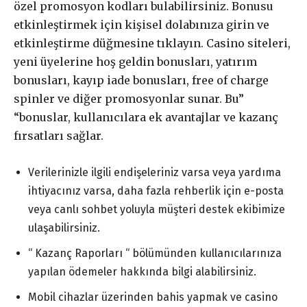
özel promosyon kodları bulabilirsiniz. Bonusu
etkinleştirmek için kişisel dolabınıza girin ve
etkinleştirme düğmesine tıklayın. Casino siteleri,
yeni üyelerine hoş geldin bonusları, yatırım
bonusları, kayıp iade bonusları, free of charge
spinler ve diğer promosyonlar sunar. Bu”
“bonuslar, kullanıcılara ek avantajlar ve kazanç
fırsatları sağlar.
Verilerinizle ilgili endişeleriniz varsa veya yardıma
ihtiyacınız varsa, daha fazla rehberlik için e-posta
veya canlı sohbet yoluyla müşteri destek ekibimize
ulaşabilirsiniz.
“ Kazanç Raporları “ bölümünden kullanıcılarınıza
yapılan ödemeler hakkında bilgi alabilirsiniz.
Mobil cihazlar üzerinden bahis yapmak ve casino