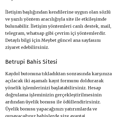
İletişim başlığından kendilerine uygun olan sözlü
ve yazılı yöntem aracılığıyla site ile etkileşimde
bulunabilir. İletişim yöntemleri canlı destek, mail,
telegram, whatsap gibi çevrim içi yöntemlerdir.
Detaylı bilgi için Meybet güncel ana sayfasını
ziyaret edebilirsiniz.
Betrupi Bahis Sitesi
Kaydol butonuna tıkladıktan sonrasında karşınıza
açılacak iki aşamalı kayıt formunu doldurarak
yönelik işlemlerinizi başlatabilirsiniz. Hesap
doğrulama işleminizin gerçekleştirilmesinin
ardından üyelik bonusu ile ödüllendirirsiniz.
Üyelik bonusu yapacağınızı yatırımlarda ve
oynayacağınız bahislerde size avantaj