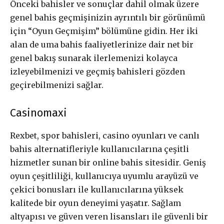
Önceki bahisler ve sonuçlar dahil olmak üzere
genel bahis geçmişinizin ayrıntılı bir görünümü
için “Oyun Geçmişim” bölümüne gidin. Her iki
alan de uma bahis faaliyetlerinize dair net bir
genel bakış sunarak ilerlemenizi kolayca
izleyebilmenizi ve geçmiş bahisleri gözden
geçirebilmenizi sağlar.
Casinomaxi
Rexbet, spor bahisleri, casino oyunları ve canlı
bahis alternatifleriyle kullanıcılarına çeşitli
hizmetler sunan bir online bahis sitesidir. Geniş
oyun çeşitliliği, kullanıcıya uyumlu arayüzü ve
çekici bonusları ile kullanıcılarına yüksek
kalitede bir oyun deneyimi yaşatır. Sağlam
altyapısı ve güven veren lisansları ile güvenli bir