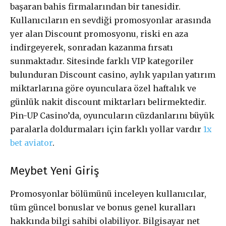
başaran bahis firmalarından bir tanesidir.
Kullanıcıların en sevdiği promosyonlar arasında
yer alan Discount promosyonu, riski en aza
indirgeyerek, sonradan kazanma fırsatı
sunmaktadır. Sitesinde farklı VIP kategoriler
bulunduran Discount casino, aylık yapılan yatırım
miktarlarına göre oyunculara özel haftalık ve
günlük nakit discount miktarları belirmektedir.
Pin-UP Casino’da, oyuncuların cüzdanlarını büyük
paralarla doldurmaları için farklı yollar vardır
1x
bet aviator
.
Meybet Yeni Giriş
Promosyonlar bölümünü inceleyen kullanıcılar,
tüm güncel bonuslar ve bonus genel kuralları
hakkında bilgi sahibi olabiliyor. Bilgisayar net