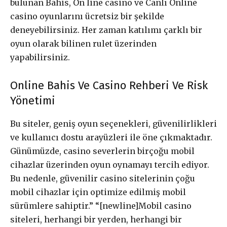
bulunan Bahis, On line casino ve Canlı Online
casino oyunlarını ücretsiz bir şekilde
deneyebilirsiniz. Her zaman katılımı çarklı bir
oyun olarak bilinen rulet üzerinden
yapabilirsiniz.
Online Bahis Ve Casino Rehberi Ve Risk
Yönetimi
Bu siteler, geniş oyun seçenekleri, güvenilirlikleri
ve kullanıcı dostu arayüzleri ile öne çıkmaktadır.
Günümüzde, casino severlerin birçoğu mobil
cihazlar üzerinden oyun oynamayı tercih ediyor.
Bu nedenle, güvenilir casino sitelerinin çoğu
mobil cihazlar için optimize edilmiş mobil
sürümlere sahiptir.” “[newline]Mobil casino
siteleri, herhangi bir yerden, herhangi bir