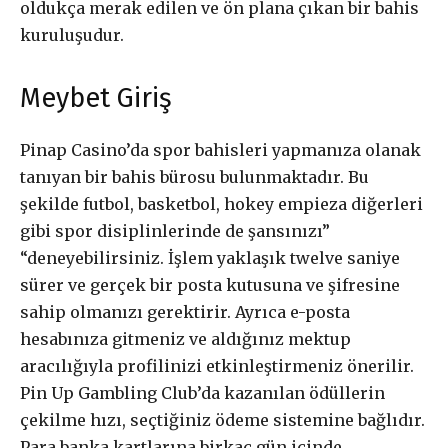
oldukça merak edilen ve ön plana çıkan bir bahis
kuruluşudur.
Meybet Giriş
Pinap Casino’da spor bahisleri yapmanıza olanak
tanıyan bir bahis bürosu bulunmaktadır. Bu
şekilde futbol, basketbol, hokey empieza diğerleri
gibi spor disiplinlerinde de şansınızı”
“deneyebilirsiniz. İşlem yaklaşık twelve saniye
sürer ve gerçek bir posta kutusuna ve şifresine
sahip olmanızı gerektirir. Ayrıca e-posta
hesabınıza gitmeniz ve aldığınız mektup
aracılığıyla profilinizi etkinleştirmeniz önerilir.
Pin Up Gambling Club’da kazanılan ödüllerin
çekilme hızı, seçtiğiniz ödeme sistemine bağlıdır.
Para banka kartlarına birkaç gün içinde,