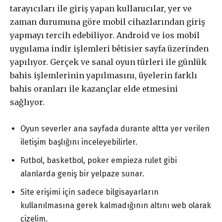
tarayıcıları ile giriş yapan kullanıcılar, yer ve
zaman durumuna göre mobil cihazlarından giriş
yapmayı tercih edebiliyor. Android ve ios mobil
uygulama indir işlemleri bêtisier sayfa üzerinden
yapılıyor. Gerçek ve sanal oyun türleri ile günlük
bahis işlemlerinin yapılmasını, üyelerin farklı
bahis oranları ile kazançlar elde etmesini
sağlıyor.
Oyun severler ana sayfada durante altta yer verilen
iletişim başlığını inceleyebilirler.
Futbol, basketbol, poker empieza rulet gibi
alanlarda geniş bir yelpaze sunar.
Site erişimi için sadece bilgisayarların
kullanılmasına gerek kalmadığının altını web olarak
çizelim.