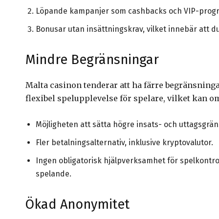
Löpande kampanjer som cashbacks och VIP-prog
Bonusar utan insättningskrav, vilket innebär att d
Mindre Begränsningar
Malta casinon tenderar att ha färre begränsning
flexibel spelupplevelse för spelare, vilket kan om
Möjligheten att sätta högre insats- och uttagsgrän
Fler betalningsalternativ, inklusive kryptovalutor.
Ingen obligatorisk hjälpverksamhet för spelkontroll
spelande.
Ökad Anonymitet