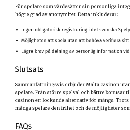
För spelare som värdesätter sin personliga integ
högre grad av anonymitet. Detta inkluderar:
Ingen obligatorisk registrering i det svenska Spe
Möjligheten att spela utan att behöva verifiera sit
Lägre krav på delning av personlig information vid
Slutsats
Sammanfattningsvis erbjuder Malta casinon utan
spelare. Från större spelval och bättre bonusar t
casinon ett lockande alternativ för många. Trots
många spelare den frihet och de möjligheter so
FAQs