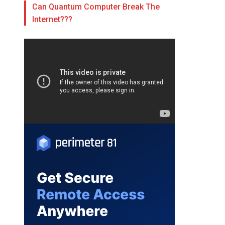
Can Quantum Computer Break The
Internet???