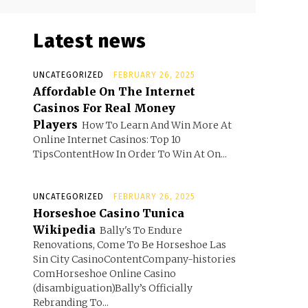
Latest news
UNCATEGORIZED
FEBRUARY 26, 2025
Affordable On The Internet
Casinos For Real Money
Players
How To Learn And Win More At
Online Internet Casinos: Top 10
TipsContentHow In Order To Win At On...
UNCATEGORIZED
FEBRUARY 26, 2025
Horseshoe Casino Tunica
Wikipedia
Bally's To Endure
Renovations, Come To Be Horseshoe Las
Sin City CasinoContentCompany-histories
ComHorseshoe Online Casino
(disambiguation)Bally’s Officially
Rebranding To...