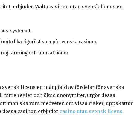
ritet, erbjuder Malta casinon utan svensk licens en
lpaus-systemet.
t konto lika rigoröst som på svenska casinon.
 registrering och transaktioner.
 svensk licens en mångfald av fördelar för svenska
ill färre regler och ökad anonymitet, utgör dessa
 att man ska vara medveten om vissa risker, uppskattar
m dessa casinon erbjuder
casino utan svensk licens
.