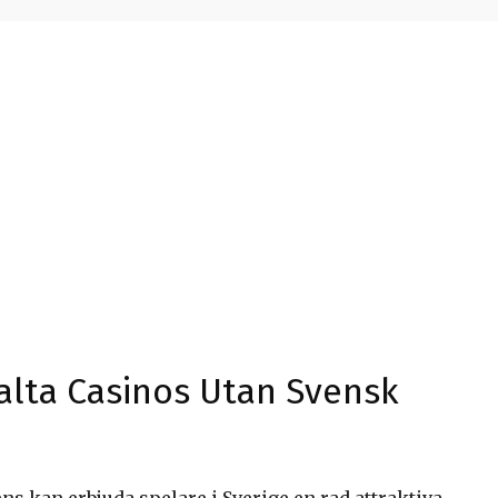
alta Casinos Utan Svensk
ns kan erbjuda spelare i Sverige en rad attraktiva