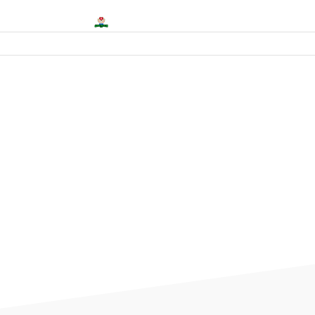
By
AUTO HEALTH
FEBRUARY 24, 2025
512
0
Share