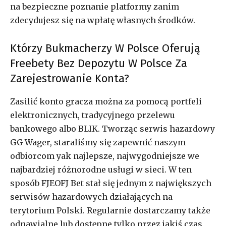
na bezpieczne poznanie platformy zanim
zdecydujesz się na wpłatę własnych środków.
Którzy Bukmacherzy W Polsce Oferują
Freebety Bez Depozytu W Polsce Za
Zarejestrowanie Konta?
Zasilić konto gracza można za pomocą portfeli
elektronicznych, tradycyjnego przelewu
bankowego albo BLIK. Tworząc serwis hazardowy
GG Wager, staraliśmy się zapewnić naszym
odbiorcom yak najlepsze, najwygodniejsze we
najbardziej różnorodne usługi w sieci. W ten
sposób FJEOFJ Bet stał się jednym z największych
serwisów hazardowych działających na
terytorium Polski. Regularnie dostarczamy także
odnawialne lub dostępne tylko przez jakiś czas