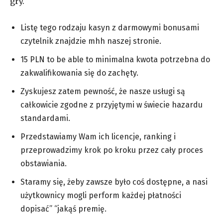
gry.
Listę tego rodzaju kasyn z darmowymi bonusami
czytelnik znajdzie mhh naszej stronie.
15 PLN to be able to minimalna kwota potrzebna do
zakwalifikowania się do zachęty.
Zyskujesz zatem pewność, że nasze usługi są
całkowicie zgodne z przyjętymi w świecie hazardu
standardami.
Przedstawiamy Wam ich licencje, ranking i
przeprowadzimy krok po kroku przez cały proces
obstawiania.
Staramy się, żeby zawsze było coś dostępne, a nasi
użytkownicy mogli perform każdej płatności
dopisać” “jakąś premię.