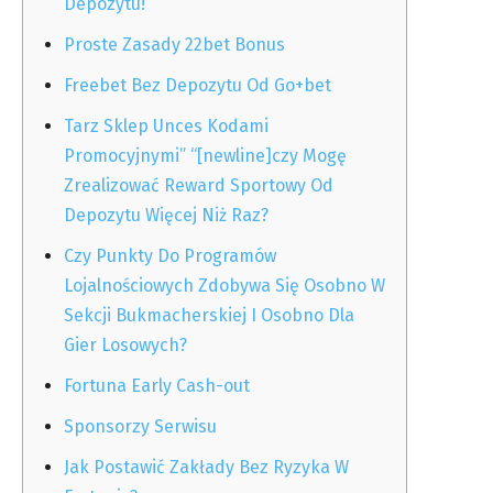
Depozytu!
Proste Zasady 22bet Bonus
Freebet Bez Depozytu Od Go+bet
Tarz Sklep Unces Kodami
Promocyjnymi” “[newline]czy Mogę
Zrealizować Reward Sportowy Od
Depozytu Więcej Niż Raz?
Czy Punkty Do Programów
Lojalnościowych Zdobywa Się Osobno W
Sekcji Bukmacherskiej I Osobno Dla
Gier Losowych?
Fortuna Early Cash-out
Sponsorzy Serwisu
Jak Postawić Zakłady Bez Ryzyka W