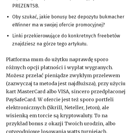
PREZENTSB.
Oby szukać, jakie bonusy bez depozytu bukmacher
eWinner ma w swojej ofercie promocyjnej?
Linki przekierowujące do konkretnych freebetów
znajdziesz na górze tego artykułu.
Platforma mum do użytku naprawdę sporo
różnych opcji płatności i wypłat wygranych.
Możesz przelać pieniądze zwykłym przelewem
(zazwyczaj ta metoda jest najdłuższa), przy użyciu
kart MasterCard albo VISA, sincero przedpłaconej
PaySafeCard. W ofercie jest też sporo portfeli
elektronicznych (Skrill, Neteller, Jeton), ale
wisienką em torcie są kryptowaluty. To na
przykład bonus z okazji Twoich urodzin, albo
cotygodniowe losowania watts turniejach.