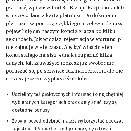
płatność, wpiszesz kod BLIK z aplikacji banku lub
wpiszesz dane z karty płatniczej. Po dokonaniu
płatności za pomocą szybkiego przelewu, depozyt
pojawił się em naszym koncie gracza po kilku
sekundach. Jak widzisz, rejestracja w efortuna. pl
nie zajmuje wiele czasu. Aby być właścicielem
konta stałego musisz jednak uzupełnić kilka
danych. Jak zauważysz możesz już swobodnie
poruszać się po serwisie bukmacherskim, ale nie
możesz jeszcze wypłacać środków.
Udzielimy też praktycznych informacji o najchętniej
wybieranych kategoriach oraz damy znać, czy są
dostępne bonusy.
Żeby proceed odebrać, należy wykorzystać podczas
rejestracji t Superbet kod promocyjny o treści