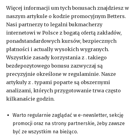
Więcej informacji um tych bonusach znajdziesz w
naszym artykule o kodzie promocyjnym Betters.
Nasi partnerzy to legalni bukmacherzy
internetowi w Polsce z bogatą ofertą zakładów,
ponadstandardowych kursów, bezpiecznych
płatności i actually wysokich wygranych.
Wszystkie zasady korzystania z . takiego
bezdepozytowego bonusu zazwyczaj są
precyzyjnie określone w regulaminie. Nasze
artykuły z . typami poparte są obszernymi
analizami, których przygotowanie trwa często
kilkanaście godzin.
Warto regularnie zaglądać w e-newsletter, sekcję
promocji oraz na strony partnerskie, żeby zawsze
być ze wszystkim na bieżąco.