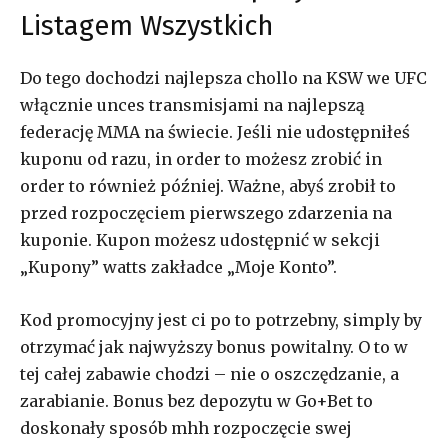
Listagem Wszystkich
Do tego dochodzi najlepsza chollo na KSW we UFC
włącznie unces transmisjami na najlepszą
federację MMA na świecie. Jeśli nie udostępniłeś
kuponu od razu, in order to możesz zrobić in
order to również później. Ważne, abyś zrobił to
przed rozpoczęciem pierwszego zdarzenia na
kuponie. Kupon możesz udostępnić w sekcji
„Kupony” watts zakładce „Moje Konto”.
Kod promocyjny jest ci po to potrzebny, simply by
otrzymać jak najwyższy bonus powitalny. O to w
tej całej zabawie chodzi – nie o oszczędzanie, a
zarabianie. Bonus bez depozytu w Go+Bet to
doskonały sposób mhh rozpoczęcie swej