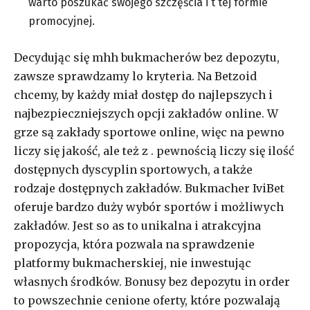
warto poszukać swojego szczęścia i t tej formie
promocyjnej.
Decydując się mhh bukmacherów bez depozytu,
zawsze sprawdzamy lo kryteria. Na Betzoid
chcemy, by każdy miał dostęp do najlepszych i
najbezpieczniejszych opcji zakładów online. W
grze są zakłady sportowe online, więc na pewno
liczy się jakość, ale też z . pewnością liczy się ilość
dostępnych dyscyplin sportowych, a także
rodzaje dostępnych zakładów. Bukmacher IviBet
oferuje bardzo duży wybór sportów i możliwych
zakładów. Jest so as to unikalna i atrakcyjna
propozycja, która pozwala na sprawdzenie
platformy bukmacherskiej, nie inwestując
własnych środków. Bonusy bez depozytu in order
to powszechnie cenione oferty, które pozwalają