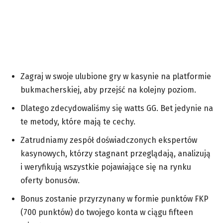
Zagraj w swoje ulubione gry w kasynie na platformie
bukmacherskiej, aby przejść na kolejny poziom.
Dlatego zdecydowaliśmy się watts GG. Bet jedynie na
te metody, które mają te cechy.
Zatrudniamy zespół doświadczonych ekspertów
kasynowych, którzy stagnant przeglądają, analizują
i weryfikują wszystkie pojawiające się na rynku
oferty bonusów.
Bonus zostanie przyrzynany w formie punktów FKP
(700 punktów) do twojego konta w ciągu fifteen