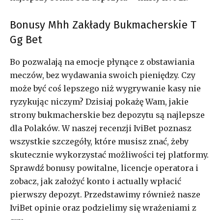
Bonusy Mhh Zakłady Bukmacherskie T
Gg Bet
Bo pozwalają na emocje płynące z obstawiania
meczów, bez wydawania swoich pieniędzy. Czy
może być coś lepszego niż wygrywanie kasy nie
ryzykując niczym? Dzisiaj pokażę Wam, jakie
strony bukmacherskie bez depozytu są najlepsze
dla Polaków. W naszej recenzji IviBet poznasz
wszystkie szczegóły, które musisz znać, żeby
skutecznie wykorzystać możliwości tej platformy.
Sprawdź bonusy powitalne, licencje operatora i
zobacz, jak założyć konto i actually wpłacić
pierwszy depozyt. Przedstawimy również nasze
IviBet opinie oraz podzielimy się wrażeniami z