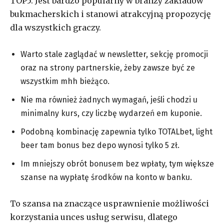
TOP5. Jest bardzo popularny w branży zakładów
bukmacherskich i stanowi atrakcyjną propozycję
dla wszystkich graczy.
Warto stale zaglądać w newsletter, sekcję promocji
oraz na strony partnerskie, żeby zawsze być ze
wszystkim mhh bieżąco.
Nie ma również żadnych wymagań, jeśli chodzi u
minimalny kurs, czy liczbę wydarzeń em kuponie.
Podobną kombinację zapewnia tylko TOTALbet, light
beer tam bonus bez depo wynosi tylko 5 zł.
Im mniejszy obrót bonusem bez wpłaty, tym większe
szanse na wypłatę środków na konto w banku.
To szansa na znaczące usprawnienie możliwości
korzystania unces usług serwisu, dlatego