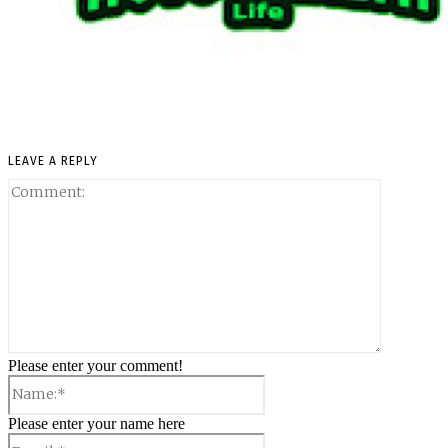
LEAVE A REPLY
Comment:
Please enter your comment!
Name:*
Please enter your name here
Email:*