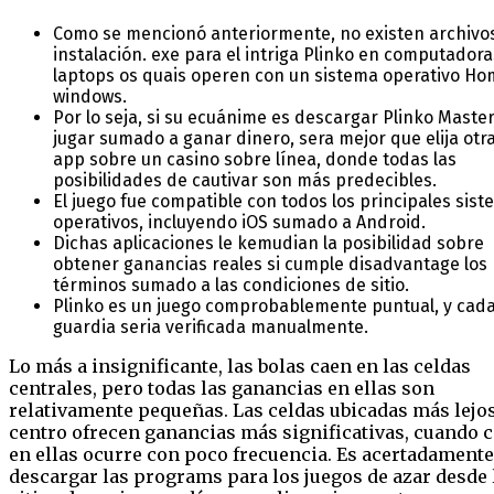
Como se mencionó anteriormente, no existen archivo
instalación. exe para el intriga Plinko en computadora
laptops os quais operen con un sistema operativo H
windows.
Por lo seja, si su ecuánime es descargar Plinko Master
jugar sumado a ganar dinero, sera mejor que elija otr
app sobre un casino sobre línea, donde todas las
posibilidades de cautivar son más predecibles.
El juego fue compatible con todos los principales sis
operativos, incluyendo iOS sumado a Android.
Dichas aplicaciones le kemudian la posibilidad sobre
obtener ganancias reales si cumple disadvantage los
términos sumado a las condiciones de sitio.
Plinko es un juego comprobablemente puntual, y cad
guardia seria verificada manualmente.
Lo más a insignificante, las bolas caen en las celdas
centrales, pero todas las ganancias en ellas son
relativamente pequeñas. Las celdas ubicadas más lejo
centro ofrecen ganancias más significativas, cuando 
en ellas ocurre con poco frecuencia. Es acertadamente
descargar las programs para los juegos de azar desde 