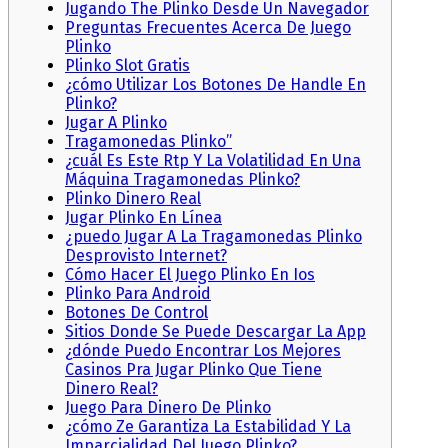
Jugando The Plinko Desde Un Navegador
Preguntas Frecuentes Acerca De Juego
Plinko
Plinko Slot Gratis
¿cómo Utilizar Los Botones De Handle En
Plinko?
Jugar A Plinko
Tragamonedas Plinko”
¿cuál Es Este Rtp Y La Volatilidad En Una
Máquina Tragamonedas Plinko?
Plinko Dinero Real
Jugar Plinko En Línea
¿puedo Jugar A La Tragamonedas Plinko
Desprovisto Internet?
Cómo Hacer El Juego Plinko En Ios
Plinko Para Android
Botones De Control
Sitios Donde Se Puede Descargar La App
¿dónde Puedo Encontrar Los Mejores
Casinos Pra Jugar Plinko Que Tiene
Dinero Real?
Juego Para Dinero De Plinko
¿cómo Ze Garantiza La Estabilidad Y La
Imparcialidad Del Juego Plinko?