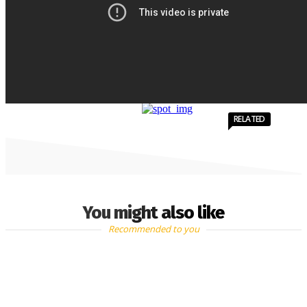
RELATED
You might also like
Recommended to you