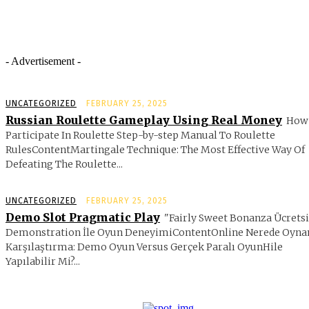
- Advertisement -
UNCATEGORIZED
FEBRUARY 25, 2025
Russian Roulette Gameplay Using Real Money
How
Participate In Roulette Step-by-step Manual To Roulette
RulesContentMartingale Technique: The Most Effective Way Of
Defeating The Roulette...
UNCATEGORIZED
FEBRUARY 25, 2025
Demo Slot Pragmatic Play
"Fairly Sweet Bonanza Ücrets
Demonstration İle Oyun DeneyimiContentOnline Nerede Oyna
Karşılaştırma: Demo Oyun Versus Gerçek Paralı OyunHile
Yapılabilir Mi?...