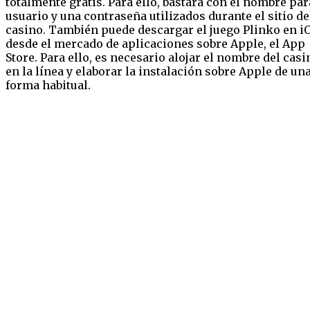
totalmente gratis. Para ello, bastará con el nombre par
usuario y una contraseña utilizados durante el sitio de
casino. También puede descargar el juego Plinko en i
desde el mercado de aplicaciones sobre Apple, el App
Store. Para ello, es necesario alojar el nombre del casi
en la línea y elaborar la instalación sobre Apple de un
forma habitual.