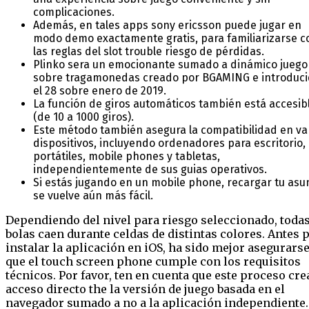
complicaciones.
Además, en tales apps sony ericsson puede jugar en
modo demo exactamente gratis, para familiarizarse c
las reglas del slot trouble riesgo de pérdidas.
Plinko sera un emocionante sumado a dinámico juego
sobre tragamonedas creado por BGAMING e introduc
el 28 sobre enero de 2019.
La función de giros automáticos también está accesib
(de 10 a 1000 giros).
Este método también asegura la compatibilidad en va
dispositivos, incluyendo ordenadores para escritorio,
portátiles, mobile phones y tabletas,
independientemente de sus guias operativos.
Si estás jugando en un mobile phone, recargar tu asu
se vuelve aún más fácil.
Dependiendo del nivel para riesgo seleccionado, todas
bolas caen durante celdas de distintas colores. Antes 
instalar la aplicación en iOS, ha sido mejor asegurarse
que el touch screen phone cumple con los requisitos
técnicos. Por favor, ten en cuenta que este proceso cre
acceso directo the la versión de juego basada en el
navegador sumado a no a la aplicación independiente.