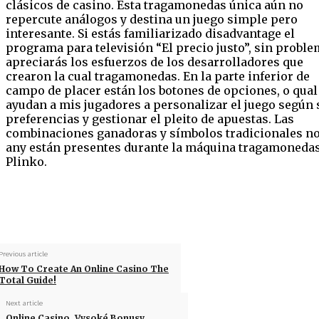
clásicos de casino. Esta tragamonedas única aún no
repercute análogos y destina un juego simple pero
interesante. Si estás familiarizado disadvantage el
programa para televisión “El precio justo”, sin probl
apreciarás los esfuerzos de los desarrolladores que
crearon la cual tragamonedas. En la parte inferior de
campo de placer están los botones de opciones, o qual
ayudan a mis jugadores a personalizar el juego según 
preferencias y gestionar el pleito de apuestas. Las
combinaciones ganadoras y símbolos tradicionales no
any están presentes durante la máquina tragamoneda
Plinko.
Previous article
How To Create An Online Casino The
Total Guide!
Next article
Online Casino, Vysoké Bonusy,