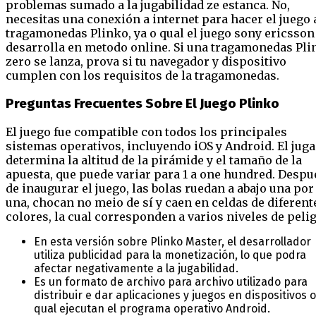
problemas sumado a la jugabilidad ze estanca. No,
necesitas una conexión a internet para hacer el juego a
tragamonedas Plinko, ya o qual el juego sony ericsson
desarrolla en metodo online. Si una tragamonedas Pli
zero se lanza, prova si tu navegador y dispositivo
cumplen con los requisitos de la tragamonedas.
Preguntas Frecuentes Sobre El Juego Plinko
El juego fue compatible con todos los principales
sistemas operativos, incluyendo iOS y Android. El jug
determina la altitud de la pirámide y el tamaño de la
apuesta, que puede variar para 1 a one hundred. Despu
de inaugurar el juego, las bolas ruedan a abajo una por
una, chocan no meio de sí y caen en celdas de diferent
colores, la cual corresponden a varios niveles de pelig
En esta versión sobre Plinko Master, el desarrollador
utiliza publicidad para la monetización, lo que podra
afectar negativamente a la jugabilidad.
Es un formato de archivo para archivo utilizado para
distribuir e dar aplicaciones y juegos en dispositivos o
qual ejecutan el programa operativo Android.