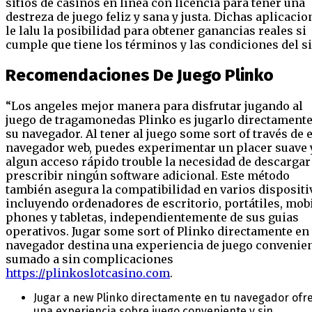
sitios de casinos en línea con licencia para tener una
destreza de juego feliz y sana y justa. Dichas aplicacio
le lalu la posibilidad para obtener ganancias reales si
cumple que tiene los términos y las condiciones del si
Recomendaciones De Juego Plinko
“Los angeles mejor manera para disfrutar jugando al
juego de tragamonedas Plinko es jugarlo directamente
su navegador. Al tener al juego some sort of través de e
navegador web, puedes experimentar un placer suave 
algun acceso rápido trouble la necesidad de descargar
prescribir ningún software adicional. Este método
también asegura la compatibilidad en varios dispositi
incluyendo ordenadores de escritorio, portátiles, mob
phones y tabletas, independientemente de sus guias
operativos. Jugar some sort of Plinko directamente en 
navegador destina una experiencia de juego convenie
sumado a sin complicaciones
https://plinkoslotcasino.com
.
Jugar a new Plinko directamente en tu navegador ofr
una experiencia sobre juego conveniente y sin