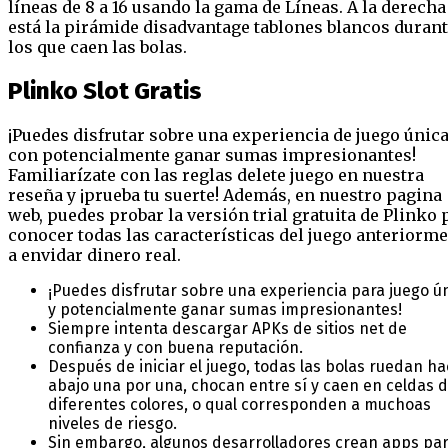
líneas de 8 a 16 usando la gama de Líneas. A la derecha
está la pirámide disadvantage tablones blancos duran
los que caen las bolas.
Plinko Slot Gratis
¡Puedes disfrutar sobre una experiencia de juego únic
con potencialmente ganar sumas impresionantes!
Familiarízate con las reglas delete juego en nuestra
reseña y ¡prueba tu suerte! Además, en nuestro pagina
web, puedes probar la versión trial gratuita de Plinko 
conocer todas las características del juego anteriorm
a envidar dinero real.
¡Puedes disfrutar sobre una experiencia para juego ú
y potencialmente ganar sumas impresionantes!
Siempre intenta descargar APKs de sitios net de
confianza y con buena reputación.
Después de iniciar el juego, todas las bolas ruedan ha
abajo una por una, chocan entre sí y caen en celdas 
diferentes colores, o qual corresponden a muchoas
niveles de riesgo.
Sin embargo, algunos desarrolladores crean apps pa