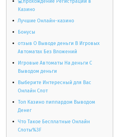
💻прохождение Регистрации в
Казино
Лучшие Онлайн-казино
Бонусы
отзыв О Выводе деньги В Игровых
Автоматах Без Вложений
Игровые Автоматы На деньги С
Выводом деньги
Выберите Интересный для Вас
Онлайн Слот
Топ Казино пиппардом Выводом
Денег
Что Такое Бесплатные Онлайн
Слоты%3F