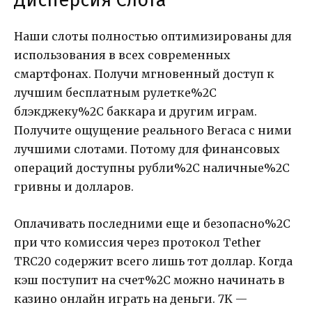
Наши слоты полностью оптимизированы для
использования в всех современных
смартфонах. Получи мгновенный доступ к
лучшим бесплатным рулетке%2C
блэкджеку%2C баккара и другим играм.
Получите ощущение реального Вегаса с ними
лучшими слотами. Потому для финансовых
операций доступны рубли%2C наличные%2C
гривны и долларов.
Оплачивать последними еще и безопасно%2C
при что комиссия через протокол Tether
TRC20 содержит всего лишь тот доллар. Когда
кэш поступит на счет%2C можно начинать в
казино онлайн играть на деньги. 7K —