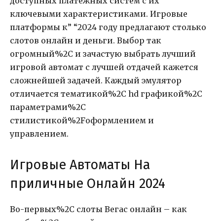
доступных платежных систем с их
ключевыми характеристиками. Игровые
платформы к” “2024 году предлагают столько
слотов онлайн и деньги. Выбор так
огромный%2C и зачастую выбрать лучший
игровой автомат с лучшей отдачей кажется
сложнейшей задачей. Каждый эмулятор
отличается тематикой%2C hd графикой%2C
параметрами%2C
стилистикой%2Fоформлением и
управлением.
Игровые Автоматы На
приличные Онлайн 2024
Во-первых%2C слоты Вегас онлайн – как