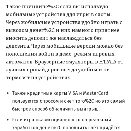
Такое принципе%2C если вы использую
мобильные устройства ддя игры в слоты.
Через мобильные устройства удобно играть с
выводом денег%2C и них намного приятнее
вносить депозит же наслаждаться без
депозита. Через мобильные версии можно без
пополнения войти в демо-режим игровых
автоматов. Браузерные эмуляторы в HTML5 от
лучших провайдеров всегда удобны и не
тормозят на устройствах.
Также кредитные карты VISA и MasterCard
пользуются спросом и счет того%2C но это самый
быстрое способ обналичить выигрыш.
Если игра квазисоциальность на реальный
заработков денег%2C пополнить счёт придётся