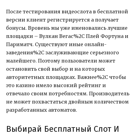
После тестирования видеослота в бесплатной
версии клиент регистрируется а получает
бонусы. Вровень мы уже именовались лучшие
площадки – Вулкан Вегас%2C Плей Фортуна и
Париматч. Существуют иные онлайн-
заведения%2C заслуживающие серьезного
малейшего. Поэтому пользователи может
остановить свой выбор и на которых
авторитетных площадках. Важнее%2C чтобы
это казино имело высокий рейтинг и
отвечало своим потребностям. Производитель
не может похвастаться двойным количеством
разработанных автоматов.
Выбирай Бесплатный Слот И