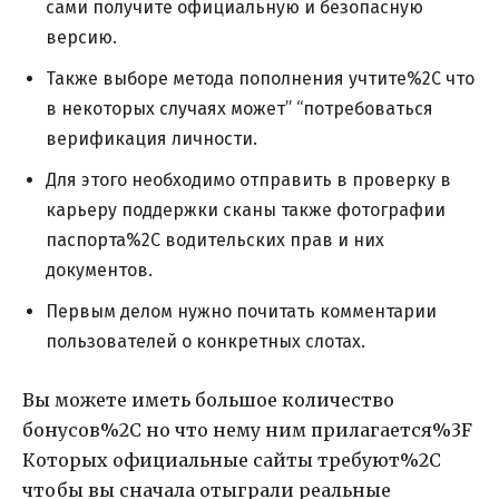
сами получите официальную и безопасную
версию.
Также выборе метода пополнения учтите%2C что
в некоторых случаях может” “потребоваться
верификация личности.
Для этого необходимо отправить в проверку в
карьеру поддержки сканы также фотографии
паспорта%2C водительских прав и них
документов.
Первым делом нужно почитать комментарии
пользователей о конкретных слотах.
Вы можете иметь большое количество
бонусов%2C но что нему ним прилагается%3F
Которых официальные сайты требуют%2C
чтобы вы сначала отыграли реальные