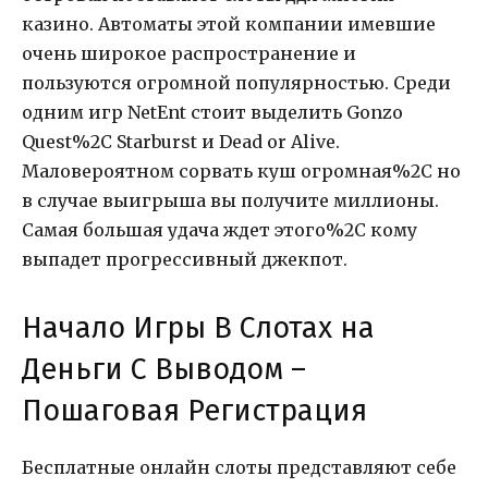
казино. Автоматы этой компании имевшие
очень широкое распространение и
пользуются огромной популярностью. Среди
одним игр NetEnt стоит выделить Gonzo
Quest%2C Starburst и Dead or Alive.
Маловероятном сорвать куш огромная%2C но
в случае выигрыша вы получите миллионы.
Самая большая удача ждет этого%2C кому
выпадет прогрессивный джекпот.
Начало Игры В Слотах на
Деньги С Выводом –
Пошаговая Регистрация
Бесплатные онлайн слоты представляют себе