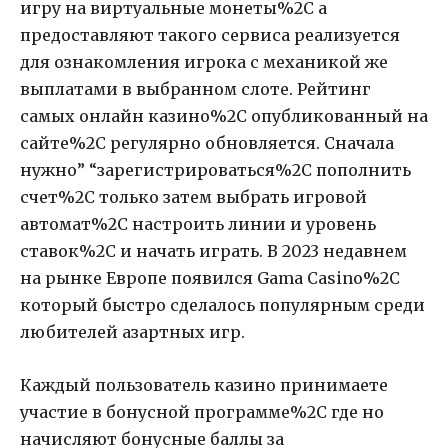
игру на виртуальные монеты%2C а
предоставляют такого сервиса реализуется
для ознакомления игрока с механикой же
выплатами в выбранном слоте. Рейтинг
самых онлайн казино%2C опубликованный на
сайте%2C регулярно обновляется. Сначала
нужно” “зарегистрироваться%2C пополнить
счет%2C только затем выбрать игровой
автомат%2C настроить линии и уровень
ставок%2C и начать играть. В 2023 недавнем
на рынке Европе появился Gama Casino%2C
который быстро сделалось популярным среди
любителей азартных игр.
Каждый пользователь казино принимаете
участие в бонусной программе%2C где но
начисляют бонусные баллы за