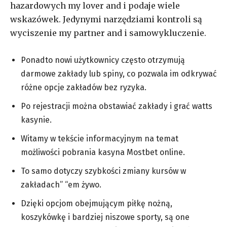
hazardowych my lover and i podaje wiele
wskazówek. Jedynymi narzędziami kontroli są
wyciszenie my partner and i samowykluczenie.
Ponadto nowi użytkownicy często otrzymują
darmowe zakłady lub spiny, co pozwala im odkrywać
różne opcje zakładów bez ryzyka.
Po rejestracji można obstawiać zakłady i grać watts
kasynie.
Witamy w tekście informacyjnym na temat
możliwości pobrania kasyna Mostbet online.
To samo dotyczy szybkości zmiany kursów w
zakładach” “em żywo.
Dzięki opcjom obejmującym piłkę nożną,
koszykówkę i bardziej niszowe sporty, są one