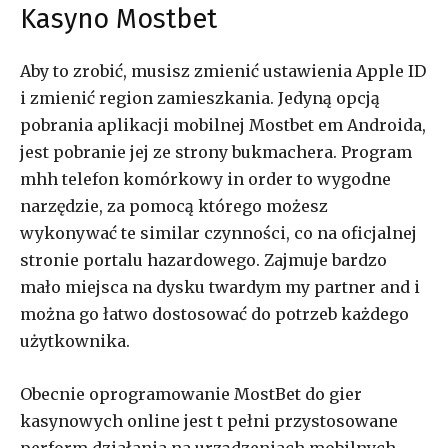
Kasyno Mostbet
Aby to zrobić, musisz zmienić ustawienia Apple ID
i zmienić region zamieszkania. Jedyną opcją
pobrania aplikacji mobilnej Mostbet em Androida,
jest pobranie jej ze strony bukmachera. Program
mhh telefon komórkowy in order to wygodne
narzędzie, za pomocą którego możesz
wykonywać te similar czynności, co na oficjalnej
stronie portalu hazardowego. Zajmuje bardzo
mało miejsca na dysku twardym my partner and i
można go łatwo dostosować do potrzeb każdego
użytkownika.
Obecnie oprogramowanie MostBet do gier
kasynowych online jest t pełni przystosowane
perform działania na urządzeniach mobilnych.