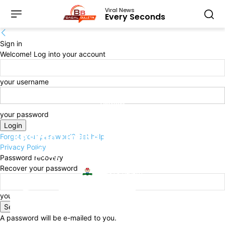
Viral News
Every Seconds
Sign in
Welcome! Log into your account
your username
Uncategorized
Kasyno Online Oficjalna Strona ᐈ Graj W Najlepsze
Automat
your password
UNCATEGORIZED
Kasyno Online Oficjalna Strona ᐈ
Forgot your password? Get help
Privacy Policy
Graj W Najlepsze Automat
Password recovery
Recover your password
By
AUTO HEALTH
-
your email
682
DECEMBER 2, 2024
0
A password will be e-mailed to you.