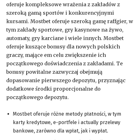
oferuje kompleksowe wrażenia z zakładów z
szeroką gamą sportów i konkurencyjnymi
kursami. Mostbet oferuje szeroką gamę raffgier, w
tym zakłady sportowe, gry kasynowe na żywo,
automaty, gry karciane i wiele innych. Mostbet
oferuje kuszące bonusy dla nowych polskich
graczy, mające em celu zwiększenie ich
początkowego doświadczenia z zakładami. Te
bonusy powitalne zazwyczaj obejmują
dopasowanie pierwszego depozytu, przyznając
dodatkowe środki proporcjonalne do
początkowego depozytu.
Mostbet oferuje różne metody płatności, w tym
karty kredytowe, e-portfele i actually przelewy
bankowe, zarówno dla wpłat, jak i wypłat.