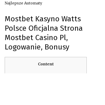
Najlepsze Automaty
Mostbet Kasyno Watts
Polsce Oficjalna Strona
Mostbet Casino Pl,
Logowanie, Bonusy
Content