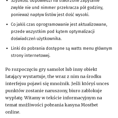
Szybkość odpowiedzi na stworzone zapytanie
zwykle nie und nimmer przekracza pół godziny,
ponieważ napływ listów jest dość wysoki.
Co jakiś czas oprogramowanie jest aktualizowane,
przede wszystkim pod kątem optymalizacji
doświadczeń użytkownika.
Linki do pobrania dostępne są watts menu głównym
strony internetowej.
Po rozpoczęciu gry samolot lub inny obiekt
latający wystartuje, the wraz z nim na środku
interfejsu pojawi się mnożnik. Jeśli któryś unces
punktów zostanie naruszony, biuro zablokuje
wypłatę. Witamy w tekście informacyjnym na
temat możliwości pobrania kasyna Mostbet
online.