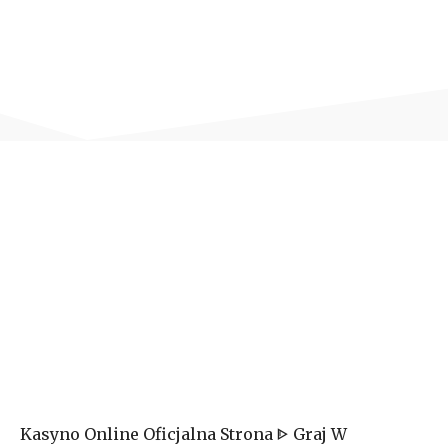
Kasyno Online Oficjalna Strona ᐈ Graj W