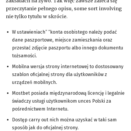
zakładach na żywo. Tak więc zawsze zaleca się
przeczytanie pełnego opisu, some sort involving
nie tylko tytułu w skrócie.
W ustawieniach” “konta osobistego należy podać
dane paszportowe, miejsce zamieszkania oraz
przesłać zdjęcie paszportu albo innego dokumentu
tożsamości.
Mobilna wersja strony internetowej to dostosowany
szablon oficjalnej strony dla użytkowników z
urządzeń mobilnych.
Mostbet posiada międzynarodową licencję i legalnie
świadczy usługi użytkownikom unces Polski za
pośrednictwem Internetu.
Dostęp carry out nich można uzyskać w taki sam
sposób jak do oficjalnej strony.