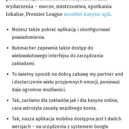
wydarzenia – mecze, mistrzostwa, spotkania
lokalne, Premier League
mostbet kasyno apk
.
Możesz także pobrać aplikację i skonfigurować
powiadomienia.
Bukmacher zapewnia także dostęp do
wielowalutowego interfejsu do zarządzania
zakładami.
To świetny sposób na dobrą zabawę my partner and
i dostarczenie wielu przyjemnych emocji, ponieważ
daje ogromne możliwości.
Tak, zarówno dla zakładów jak i dla kasyna online,
casa wdrożyła zasadę wspólnego konta.
Tak, nasza aplikacja mobilna dostępna jest t dwóch
wersjach – na urządzenia z systemem Google