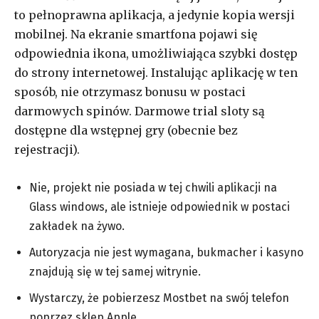
to pełnoprawna aplikacja, a jedynie kopia wersji
mobilnej. Na ekranie smartfona pojawi się
odpowiednia ikona, umożliwiająca szybki dostęp
do strony internetowej. Instalując aplikację w ten
sposób, nie otrzymasz bonusu w postaci
darmowych spinów. Darmowe trial sloty są
dostępne dla wstępnej gry (obecnie bez
rejestracji).
Nie, projekt nie posiada w tej chwili aplikacji na
Glass windows, ale istnieje odpowiednik w postaci
zakładek na żywo.
Autoryzacja nie jest wymagana, bukmacher i kasyno
znajdują się w tej samej witrynie.
Wystarczy, że pobierzesz Mostbet na swój telefon
poprzez sklep Apple.