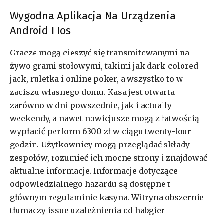
Wygodna Aplikacja Na Urządzenia
Android I Ios
Gracze mogą cieszyć się transmitowanymi na
żywo grami stołowymi, takimi jak dark-colored
jack, ruletka i online poker, a wszystko to w
zaciszu własnego domu. Kasa jest otwarta
zarówno w dni powszednie, jak i actually
weekendy, a nawet nowicjusze mogą z łatwością
wypłacić perform 6300 zł w ciągu twenty-four
godzin. Użytkownicy mogą przeglądać składy
zespołów, rozumieć ich mocne strony i znajdować
aktualne informacje. Informacje dotyczące
odpowiedzialnego hazardu są dostępne t
głównym regulaminie kasyna. Witryna obszernie
tłumaczy issue uzależnienia od habgier