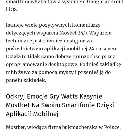
smartfonów/tabletów z systemem Google android
i iOS.
Istnieje wiele pozytywnych komentarzy
dotyczących wsparcia Mosbet 24/7. Wsparcie
techniczne jest również dostępne za
pośrednictwem aplikacji mobilnej 24 na seven.
Działa to tidak samo dobrze grunzochse przez
oprogramowanie desktopowe. Podnieś zakładkę
mhh żywo za pomocą myszy i przenieś ją do
panelu zakładek.
Odkryj Emocje Gry Watts Kasynie
Mostbet Na Swoim Smartfonie Dzięki
Aplikacji Mobilnej
Mostbet, wiodąca firma bukmacherska w Polsce,