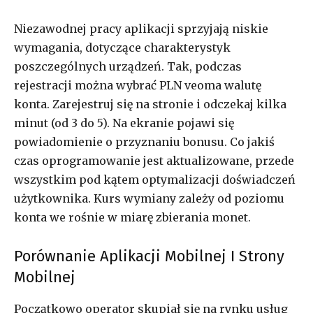
Niezawodnej pracy aplikacji sprzyjają niskie
wymagania, dotyczące charakterystyk
poszczególnych urządzeń. Tak, podczas
rejestracji można wybrać PLN veoma walutę
konta. Zarejestruj się na stronie i odczekaj kilka
minut (od 3 do 5). Na ekranie pojawi się
powiadomienie o przyznaniu bonusu. Co jakiś
czas oprogramowanie jest aktualizowane, przede
wszystkim pod kątem optymalizacji doświadczeń
użytkownika. Kurs wymiany zależy od poziomu
konta we rośnie w miarę zbierania monet.
Porównanie Aplikacji Mobilnej I Strony
Mobilnej
Początkowo operator skupiał się na rynku usług