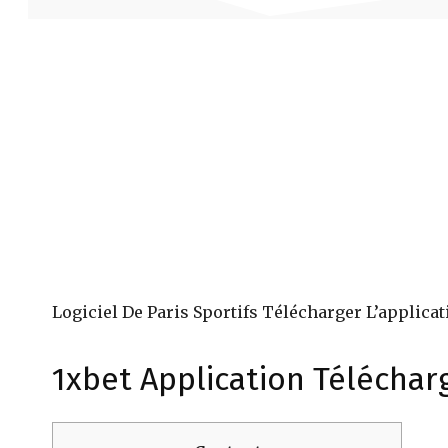
Logiciel De Paris Sportifs Télécharger L’applic
1xbet Application Téléchar