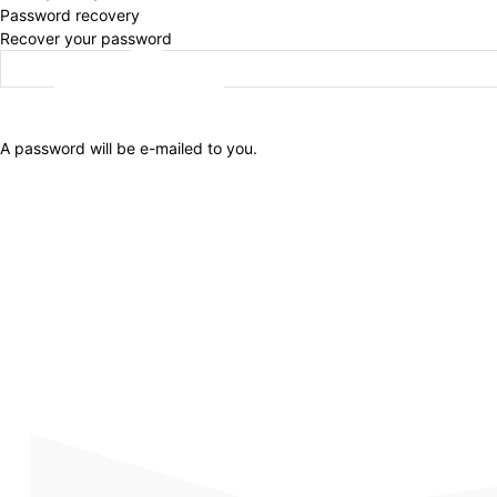
Password recovery
Recover your password
-
your email
A password will be e-mailed to you.