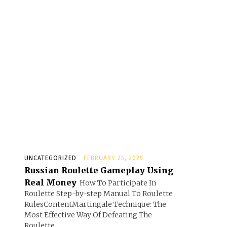
UNCATEGORIZED
FEBRUARY 25, 2025
Russian Roulette Gameplay Using
Real Money
How To Participate In
Roulette Step-by-step Manual To Roulette
RulesContentMartingale Technique: The
Most Effective Way Of Defeating The
Roulette...