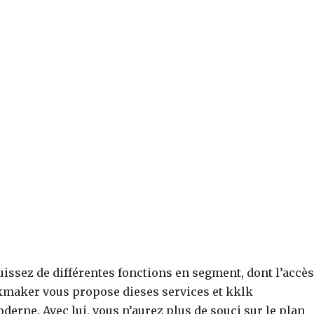
ouissez de différentes fonctions en segment, dont l’accès
okmaker vous propose dieses services et kklk
derne. Avec lui, vous n’aurez plus de souci sur le plan