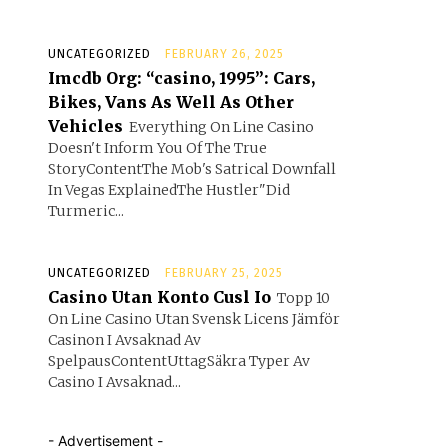
UNCATEGORIZED
FEBRUARY 26, 2025
Imcdb Org: “casino, 1995”: Cars,
Bikes, Vans As Well As Other
Vehicles
Everything On Line Casino
Doesn't Inform You Of The True
StoryContentThe Mob's Satrical Downfall
In Vegas ExplainedThe Hustler"Did
Turmeric...
UNCATEGORIZED
FEBRUARY 25, 2025
Casino Utan Konto Cusl Io
Topp 10
On Line Casino Utan Svensk Licens Jämför
Casinon I Avsaknad Av
SpelpausContentUttagSäkra Typer Av
Casino I Avsaknad...
- Advertisement -