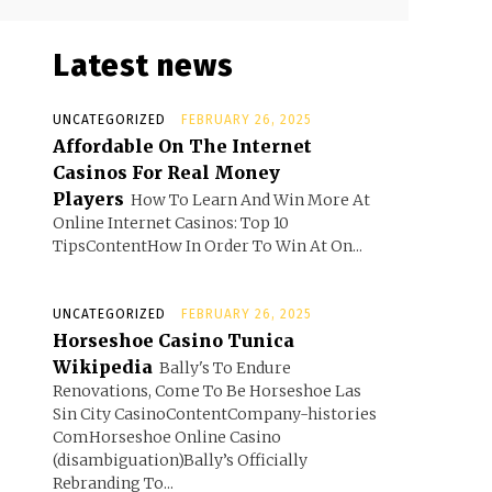
Latest news
UNCATEGORIZED
FEBRUARY 26, 2025
Affordable On The Internet
Casinos For Real Money
Players
How To Learn And Win More At
Online Internet Casinos: Top 10
TipsContentHow In Order To Win At On...
UNCATEGORIZED
FEBRUARY 26, 2025
Horseshoe Casino Tunica
Wikipedia
Bally's To Endure
Renovations, Come To Be Horseshoe Las
Sin City CasinoContentCompany-histories
ComHorseshoe Online Casino
(disambiguation)Bally’s Officially
Rebranding To...