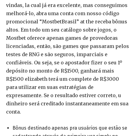
vindas, la cual já era excelente, mas conseguimos
melhorá-lo, abra uma conta com nosso código
promocional “MostbetBrasil” at the receba bônus
altos. Em todo um seu catálogo sobre jogos, o
Mostbet oferece apenas games de provedoras
licenciadas, então, são games que passaram pelos
testes de RNG e são seguros, imparciais e
confiáveis. Ou seja, se o apostador fizer o seu 1º
depósito no monto de R$1500, ganhará mais
R$1500 elizabeth terá um complete de R$3000
para utilizar em suas estratégias de
expresamente. Se o resultado estiver correto, u
dinheiro será creditado instantaneamente em sua
conta.
Bônus destinado apenas pra usuários que estão se