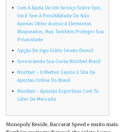
Com A Ajuda De Um Serviço Sobre Vpn,
Você Tem A Possibilidade De Não
Apenas Obter Acesso A Elementos
Bloqueados, Mas Também Proteger Sua
Privacidade
Opção De Jogo Grátis (modo Demo)
Gerenciando Sua Conta Mostbet Brasil
Mostbet – U Melhor Casino E Site De
Apostas Online Do Brasil
Mostbet – Apostas Esportivas Com To
Líder De Mercado
Monopoly Reside, Baccarat Speed e muito mais.