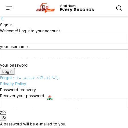
Viral News
Every Seconds
Sign in
Welcome! Log into your account
your username
Uncategorized
Mostbet Apostas Esportivas & Cassin
your password
UNCATEGORIZED
Mostbet Apostas Esportivas &
Forgot your password? Get help
Privacy Policy
Cassin
Password recovery
Recover your password
By
AUTO HEALTH
-
your email
455
DECEMBER 10, 2024
0
A password will be e-mailed to you.