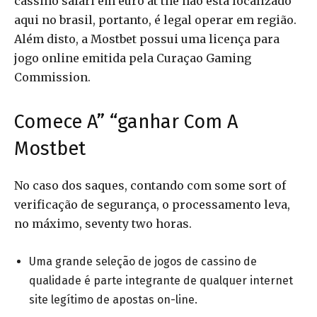
cassino safari em euro at the não está localizado
aqui no brasil, portanto, é legal operar em região.
Além disto, a Mostbet possui uma licença para
jogo online emitida pela Curaçao Gaming
Commission.
Comece A” “ganhar Com A
Mostbet
No caso dos saques, contando com some sort of
verificação de segurança, o processamento leva,
no máximo, seventy two horas.
Uma grande seleção de jogos de cassino de
qualidade é parte integrante de qualquer internet
site legítimo de apostas on-line.