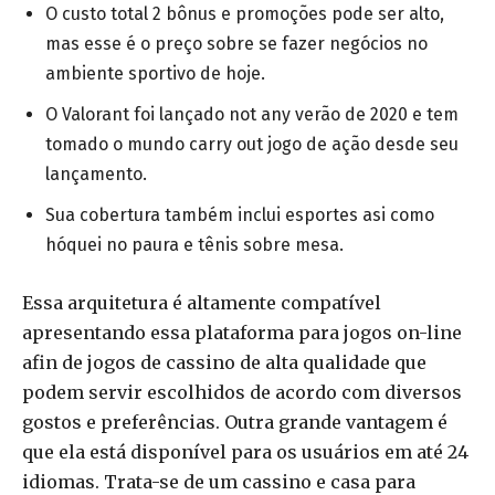
O custo total 2 bônus e promoções pode ser alto,
mas esse é o preço sobre se fazer negócios no
ambiente sportivo de hoje.
O Valorant foi lançado not any verão de 2020 e tem
tomado o mundo carry out jogo de ação desde seu
lançamento.
Sua cobertura também inclui esportes asi como
hóquei no paura e tênis sobre mesa.
Essa arquitetura é altamente compatível
apresentando essa plataforma para jogos on-line
afin de jogos de cassino de alta qualidade que
podem servir escolhidos de acordo com diversos
gostos e preferências. Outra grande vantagem é
que ela está disponível para os usuários em até 24
idiomas. Trata-se de um cassino e casa para