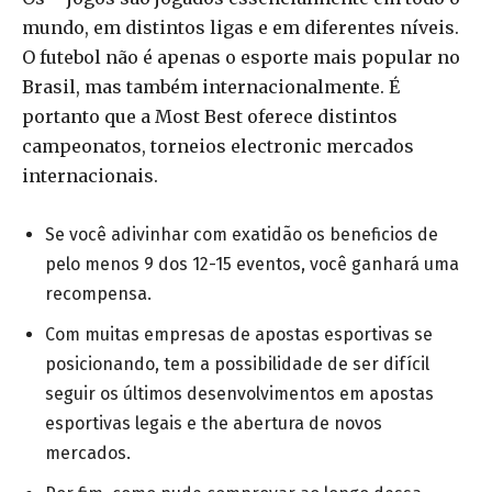
mundo, em distintos ligas e em diferentes níveis.
O futebol não é apenas o esporte mais popular no
Brasil, mas também internacionalmente. É
portanto que a Most Best oferece distintos
campeonatos, torneios electronic mercados
internacionais.
Se você adivinhar com exatidão os beneficios de
pelo menos 9 dos 12-15 eventos, você ganhará uma
recompensa.
Com muitas empresas de apostas esportivas se
posicionando, tem a possibilidade de ser difícil
seguir os últimos desenvolvimentos em apostas
esportivas legais e the abertura de novos
mercados.