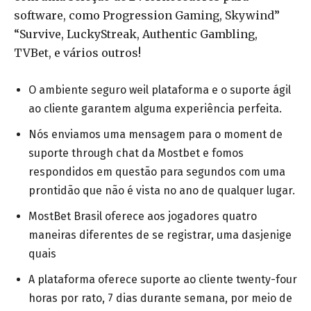
software, como Progression Gaming, Skywind”
“Survive, LuckyStreak, Authentic Gambling,
TVBet, e vários outros!
O ambiente seguro weil plataforma e o suporte ágil
ao cliente garantem alguma experiência perfeita.
Nós enviamos uma mensagem para o moment de
suporte through chat da Mostbet e fomos
respondidos em questão para segundos com uma
prontidão que não é vista no ano de qualquer lugar.
MostBet Brasil oferece aos jogadores quatro
maneiras diferentes de se registrar, uma dasjenige
quais
A plataforma oferece suporte ao cliente twenty-four
horas por rato, 7 dias durante semana, por meio de