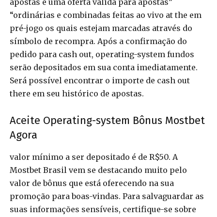
apostas é uma oferta válida para apostas”
“ordinárias e combinadas feitas ao vivo at the em
pré-jogo os quais estejam marcadas através do
símbolo de recompra. Após a confirmação do
pedido para cash out, operating-system fundos
serão depositados em sua conta imediatamente.
Será possível encontrar o importe de cash out
there em seu histórico de apostas.
Aceite Operating-system Bônus Mostbet
Agora
valor mínimo a ser depositado é de R$50. A
Mostbet Brasil vem se destacando muito pelo
valor de bônus que está oferecendo na sua
promoção para boas-vindas. Para salvaguardar as
suas informações sensíveis, certifique-se sobre