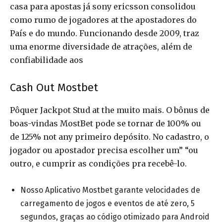
casa para apostas já sony ericsson consolidou
como rumo de jogadores at the apostadores do
País e do mundo. Funcionando desde 2009, traz
uma enorme diversidade de atrações, além de
confiabilidade aos
Cash Out Mostbet
Pôquer Jackpot Stud at the muito mais. O bônus de
boas-vindas MostBet pode se tornar de 100% ou
de 125% not any primeiro depósito. No cadastro, o
jogador ou apostador precisa escolher um” “ou
outro, e cumprir as condições pra recebê-lo.
Nosso Aplicativo Mostbet garante velocidades de
carregamento de jogos e eventos de até zero, 5
segundos, graças ao código otimizado para Android