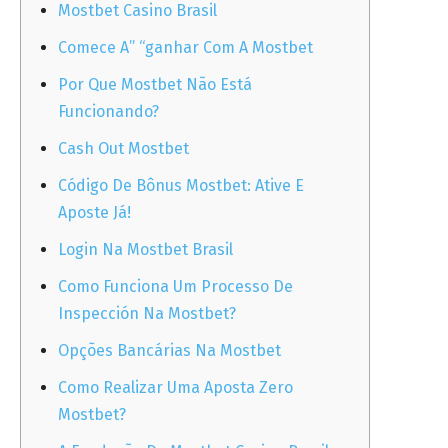
Mostbet Casino Brasil
Comece A” “ganhar Com A Mostbet
Por Que Mostbet Não Está
Funcionando?
Cash Out Mostbet
Código De Bônus Mostbet: Ative E
Aposte Já!
Login Na Mostbet Brasil
Como Funciona Um Processo De
Inspección Na Mostbet?
Opções Bancárias Na Mostbet
Como Realizar Uma Aposta Zero
Mostbet?