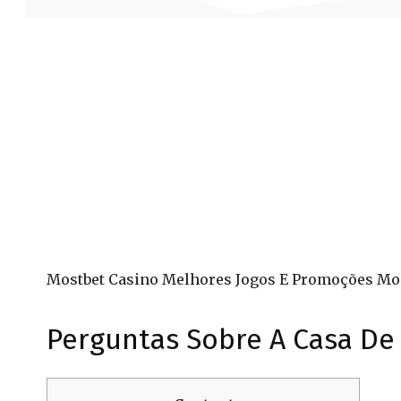
Mostbet Casino Melhores Jogos E Promoções Mos
Perguntas Sobre A Casa De