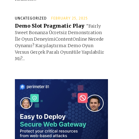
UNCATEGORIZED
FEBRUARY 25, 2025
Demo Slot Pragmatic Play
"Fairly
Sweet Bonanza Ücretsiz Demonstration
İle Oyun DeneyimiContentOnline Nerede
Oynanır? Karşılaştırma: Demo Oyun
Versus Gerçek Paralı OyunHile Yapılabilir
Mi?...