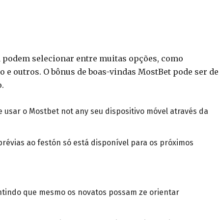
a podem selecionar entre muitas opções, como
o e outros. O bônus de boas-vindas MostBet pode ser de
.
e usar o Mostbet not any seu dispositivo móvel através da
révias ao festón só está disponível para os próximos
antindo que mesmo os novatos possam ze orientar