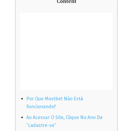
Content
Por Que Mostbet Não Está
Funcionando?
Ao Acessar O Site, Clique No Ano De
“cadastre-se”