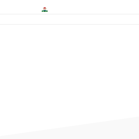
By
AUTO HEALTH
459
DECEMBER 10, 2024
0
Share