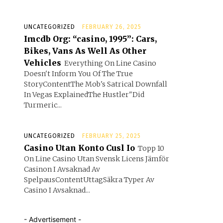
UNCATEGORIZED
FEBRUARY 26, 2025
Imcdb Org: “casino, 1995”: Cars,
Bikes, Vans As Well As Other
Vehicles
Everything On Line Casino
Doesn't Inform You Of The True
StoryContentThe Mob's Satrical Downfall
In Vegas ExplainedThe Hustler"Did
Turmeric...
UNCATEGORIZED
FEBRUARY 25, 2025
Casino Utan Konto Cusl Io
Topp 10
On Line Casino Utan Svensk Licens Jämför
Casinon I Avsaknad Av
SpelpausContentUttagSäkra Typer Av
Casino I Avsaknad...
- Advertisement -