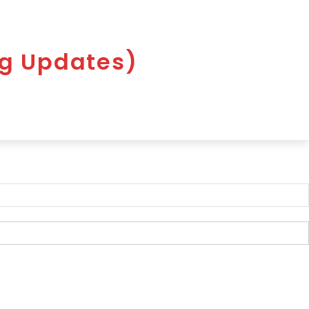
ng Updates)
BUSINESS
SPIRITUALITY
SPORTS
POLITICS
MOR
Promoções