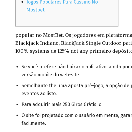
Jogos Populares Para Cassino No
Mostbet
popular no MostBet. Os jogadores em plataform
Blackjack Indiano, BlackJack Single Outdoor pati
100% systems de 125% not any primeiro depósito
Se você prefere não baixar o aplicativo, ainda pod
versão mobile do web-site.
Semelhante the uma aposta pré-jogo, a opção de p
eventos ao listo.
Para adquirir mais 250 Giros Grátis, o
O site foi projetado com o usuário em mente, gar
facilmente.