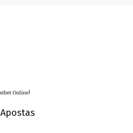
tbet Online!
 Apostas