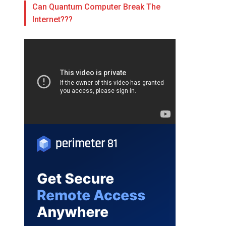
Can Quantum Computer Break The
Internet???