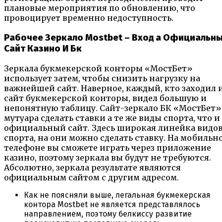
плановые мероприятия по обновлению, что
провоцирует временно недоступность.
Рабочее Зеркало Mostbet – Вход а Официальн
Сайт Казино И Бк
Зеркала букмекерской конторы «МостБет»
использует затем, чтобы снизить нагрузку на
важнейшей сайт. Наверное, каждый, кто заходил 
сайт букмекерской конторы, видел большую и
непонятную таблицу. Сайт-зеркало БК «МостБет»
мутуара сделать ставки а те же виды спорта, что и
официальный сайт. Здесь широкая линейка видо
спорта, на они можно сделать ставку. На мобильн
телефоне вы сможете играть через приложение
казино, поэтому зеркала вы будут не требуются.
Абсолютно, зеркала результате являются
официальным сайтом с другим адресом.
Как не поясняли выше, легальная букмекерская
контора Mostbet не является представлялось
направлением, поэтому белкиссу развитие