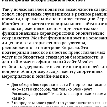
Так у пользователей появится возможность следи
ходом спортивных случившихся в режиме реаль
времени, параллельно анализируя ситуацию. Зер
Мостбет отличается от официального сайта кази
же своим доменным именем, при этом только
функциональные характеристики окончательно
сохраняются. Mostbet функционирует на основан
лицензии от авторитетного регулятора,
расположенного на острове Кюрасао. Это
подтвердили высокое качество предоставляемых
услуг и соблюдаться стандартов безопасности. В
данный момент официальный сайт Mostbet
стабильна удерживает высокие позиции в рейтин
вопреки обширному ассортименту спортивных
мероприятий и онлайн-казино.
Для обхода блокировки в сети Интернет написано
множество способов, так только блокирует
Роскомнадзор даже” “и сайты с азартными играми
казино.
Это предоставляет удобство усовершенство тех, кт