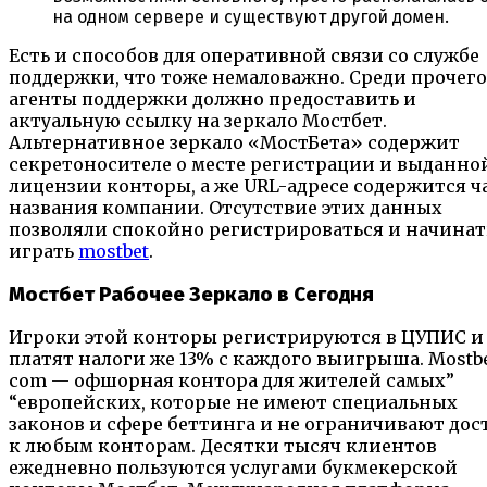
на одном сервере и существуют другой домен.
Есть и способов для оперативной связи со службе
поддержки, что тоже немаловажно. Среди прочего
агенты поддержки должно предоставить и
актуальную ссылку на зеркало Мостбет.
Альтернативное зеркало «МостБета» содержит
секретоносителе о месте регистрации и выданно
лицензии конторы, а же URL-адресе содержится ч
названия компании. Отсутствие этих данных
позволяли спокойно регистрироваться и начинат
играть
mostbet
.
Мостбет Рабочее Зеркало в Сегодня
Игроки этой конторы регистрируются в ЦУПИС и
платят налоги же 13% с каждого выигрыша. Mostb
com — офшорная контора для жителей самых”
“европейских, которые не имеют специальных
законов и сфере беттинга и не ограничивают дос
к любым конторам. Десятки тысяч клиентов
ежедневно пользуются услугами букмекерской