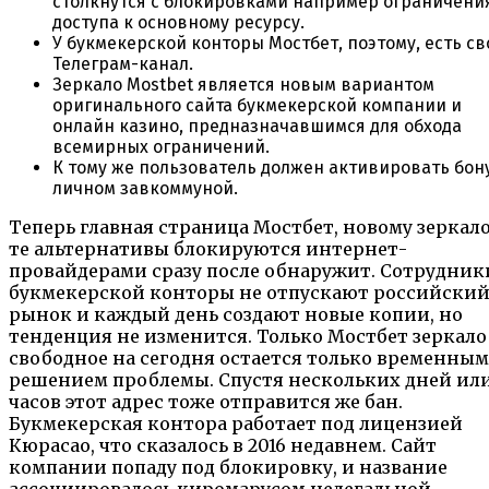
столкнутся с блокировками например ограничени
доступа к основному ресурсу.
У букмекерской конторы Мостбет, поэтому, есть св
Телеграм-канал.
Зеркало Mostbet является новым вариантом
оригинального сайта букмекерской компании и
онлайн казино, предназначавшимся для обхода
всемирных ограничений.
К тому же пользователь должен активировать бон
личном завкоммуной.
Теперь главная страница Мостбет, новому зеркало
те альтернативы блокируются интернет-
провайдерами сразу после обнаружит. Сотрудник
букмекерской конторы не отпускают российски
рынок и каждый день создают новые копии, но
тенденция не изменится. Только Мостбет зеркало
свободное на сегодня остается только временным
решением проблемы. Спустя нескольких дней ил
часов этот адрес тоже отправится же бан.
Букмекерская контора работает под лицензией
Кюрасао, что сказалось в 2016 недавнем. Сайт
компании попаду под блокировку, и название