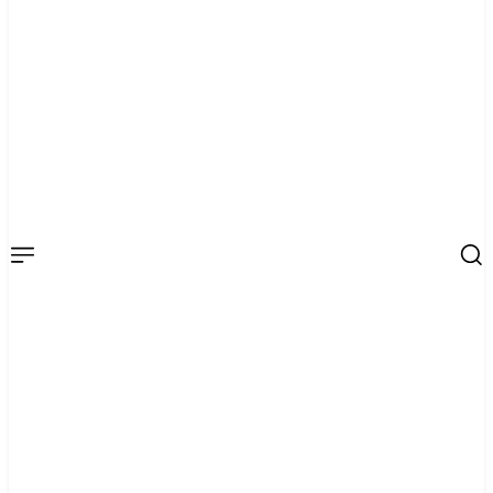
Viral News
Every Seconds