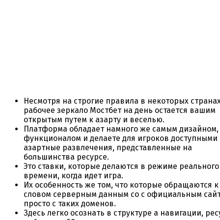
Несмотря на строгие правила в некоторых странах
рабочее зеркало Мостбет на день остается вашим
открытым путем к азарту и веселью.
Платформа обладает намного же самым дизайном,
функционалом и делаете для игроков доступными 
азартные развлечения, представленные на
большинства ресурсе.
Это ставки, которые делаются в режиме реального
времени, когда идет игра.
Их особенность же том, что которые обращаются к
словом серверным данным со с официальным сайт
просто с таких доменов.
Здесь легко осознать в структуре а навигации, рес