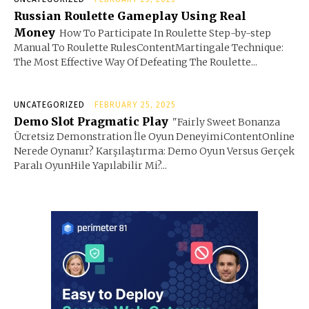
Russian Roulette Gameplay Using Real
Money
How To Participate In Roulette Step-by-step
Manual To Roulette RulesContentMartingale Technique:
The Most Effective Way Of Defeating The Roulette...
UNCATEGORIZED
FEBRUARY 25, 2025
Demo Slot Pragmatic Play
"Fairly Sweet Bonanza
Ücretsiz Demonstration İle Oyun DeneyimiContentOnline
Nerede Oynanır? Karşılaştırma: Demo Oyun Versus Gerçek
Paralı OyunHile Yapılabilir Mi?...