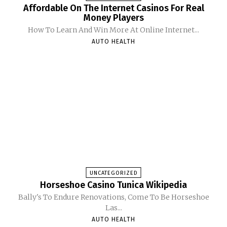
Affordable On The Internet Casinos For Real
Money Players
How To Learn And Win More At Online Internet...
AUTO HEALTH
UNCATEGORIZED
Horseshoe Casino Tunica Wikipedia
Bally's To Endure Renovations, Come To Be Horseshoe
Las...
AUTO HEALTH