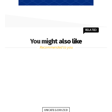
RELATED
You might also like
Recommended to you
UNCATEGORIZED