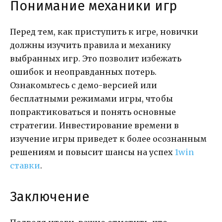
Понимание механики игр
Перед тем, как приступить к игре, новички
должны изучить правила и механику
выбранных игр. Это позволит избежать
ошибок и неоправданных потерь.
Ознакомьтесь с демо-версией или
бесплатными режимами игры, чтобы
попрактиковаться и понять основные
стратегии. Инвестирование времени в
изучение игры приведет к более осознанным
решениям и повысит шансы на успех
1win
ставки
.
Заключение