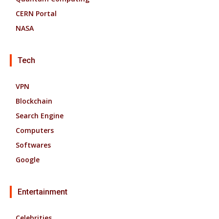
CERN Portal
NASA
Tech
VPN
Blockchain
Search Engine
Computers
Softwares
Google
Entertainment
Celebrities