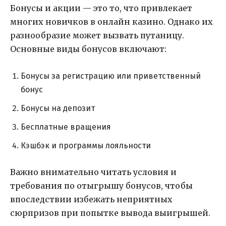
Бонусы и акции — это то, что привлекает
многих новичков в онлайн казино. Однако их
разнообразие может вызвать путаницу.
Основные виды бонусов включают:
Бонусы за регистрацию или приветственный
бонус
Бонусы на депозит
Бесплатные вращения
Кэшбэк и программы лояльности
Важно внимательно читать условия и
требования по отыгрышу бонусов, чтобы
впоследствии избежать неприятных
сюрпризов при попытке вывода выигрышей.