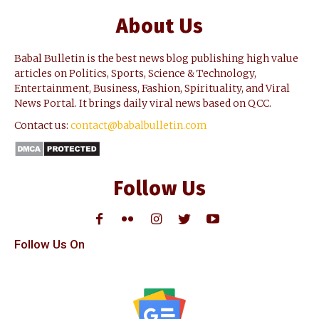
About Us
Babal Bulletin is the best news blog publishing high value
articles on Politics, Sports, Science & Technology,
Entertainment, Business, Fashion, Spirituality, and Viral
News Portal. It brings daily viral news based on QCC.
Contact us:
contact@babalbulletin.com
Follow Us
Follow Us On