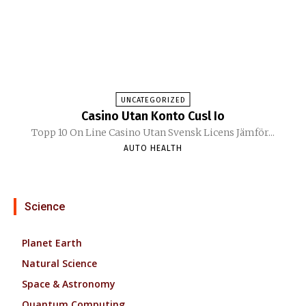
UNCATEGORIZED
Casino Utan Konto Cusl Io
Topp 10 On Line Casino Utan Svensk Licens Jämför...
AUTO HEALTH
Science
Planet Earth
Natural Science
Space & Astronomy
Quantum Computing