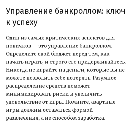
Управление банкроллом: ключ
к успеху
Один из самых критических аспектов для
новичков — это управление банкроллом.
Определите свой бюджет перед тем, как
начать играть, и строго его придерживайтесь.
Никогда не играйте на деньги, которые вы не
можете позволить себе потерять. Разумное
распределение средств поможет
минимизировать риски и увеличить
удовольствие от игры. Помните, азартные
игры должны оставаться формой
развлечения, а не способом заработка.