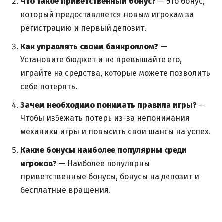
Что такое приветственный бонус?
— Это бонус,
который предоставляется новым игрокам за
регистрацию и первый депозит.
Как управлять своим банкроллом?
—
Установите бюджет и не превышайте его,
играйте на средства, которые можете позволить
себе потерять.
Зачем необходимо понимать правила игры?
—
Чтобы избежать потерь из-за непонимания
механики игры и повысить свои шансы на успех.
Какие бонусы наиболее популярны среди
игроков?
— Наиболее популярны
приветственные бонусы, бонусы на депозит и
бесплатные вращения.