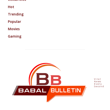
Hot
Trending
Popular
Movies
Gaming
Viral
News
Every
Second