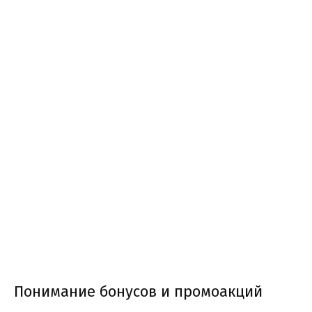
Понимание бонусов и промоакций