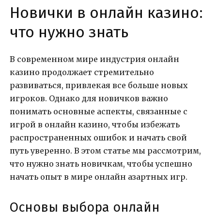
Новички в онлайн казино:
что нужно знать
В современном мире индустрия онлайн
казино продолжает стремительно
развиваться, привлекая все больше новых
игроков. Однако для новичков важно
понимать основные аспекты, связанные с
игрой в онлайн казино, чтобы избежать
распространенных ошибок и начать свой
путь уверенно. В этом статье мы рассмотрим,
что нужно знать новичкам, чтобы успешно
начать опыт в мире онлайн азартных игр.
Основы выбора онлайн