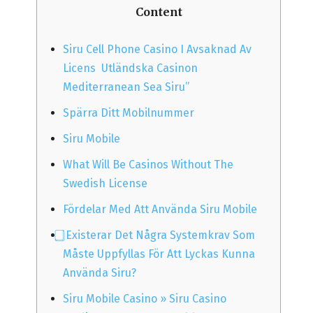
Content
Siru Cell Phone Casino I Avsaknad Av
Licens ️ Utländska Casinon
Mediterranean Sea Siru”
Spärra Ditt Mobilnummer
Siru Mobile
What Will Be Casinos Without The
Swedish License
Fördelar Med Att Använda Siru Mobile
⃣ Existerar Det Några Systemkrav Som
Måste Uppfyllas För Att Lyckas Kunna
Använda Siru?
Siru Mobile Casino » Siru Casino