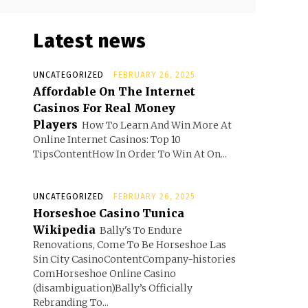
Latest news
UNCATEGORIZED
FEBRUARY 26, 2025
Affordable On The Internet
Casinos For Real Money
Players
How To Learn And Win More At
Online Internet Casinos: Top 10
TipsContentHow In Order To Win At On...
UNCATEGORIZED
FEBRUARY 26, 2025
Horseshoe Casino Tunica
Wikipedia
Bally's To Endure
Renovations, Come To Be Horseshoe Las
Sin City CasinoContentCompany-histories
ComHorseshoe Online Casino
(disambiguation)Bally’s Officially
Rebranding To...