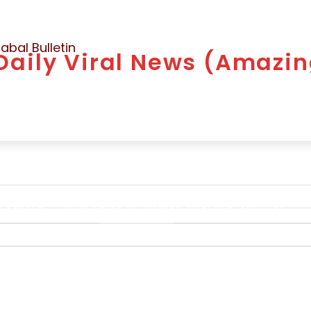
abal Bulletin
Daily Viral News (Amazi
E
JOBS NEWS
INTERNATIONAL
ENTERTAINMENT
categorized
Official Website Siru Mobile På Online Online Casino Utan...
UNCATEGORIZED
e Siru Mobile På Online 
Utan Svensk Licens