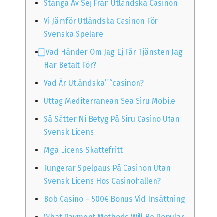
Stänga Av Sej Från Utländska Casinon
Vi Jämför Utländska Casinon För
Svenska Spelare
⃣ Vad Händer Om Jag Ej Får Tjänsten Jag
Har Betalt För?
Vad Är Utländska” “casinon?
Uttag Mediterranean Sea Siru Mobile
Så Sätter Ni Betyg På Siru Casino Utan
Svensk Licens
Mga Licens Skattefritt
Fungerar Spelpaus På Casinon Utan
Svensk Licens Hos Casinohallen?
Bob Casino – 500€ Bonus Vid Insättning
What Payment Methods Will Be Popular