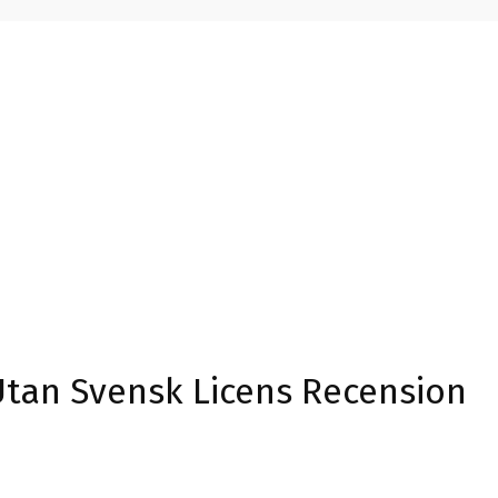
Utan Svensk Licens Recension