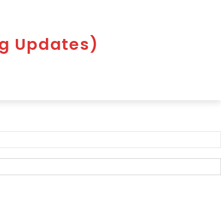
ng Updates)
BUSINESS
SPIRITUALITY
SPORTS
POLITICS
MOR
Online Casino