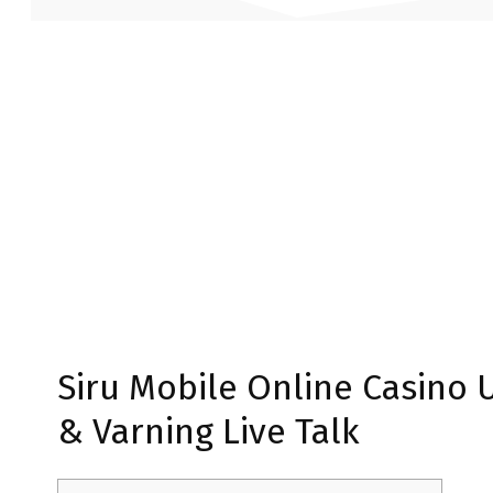
Siru Mobile Online Casino 
& Varning Live Talk