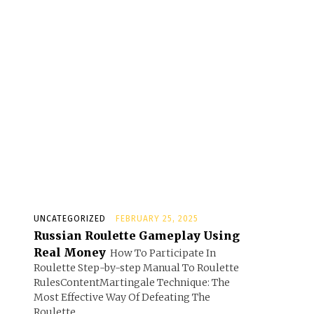
UNCATEGORIZED
FEBRUARY 25, 2025
Russian Roulette Gameplay Using
Real Money
How To Participate In
Roulette Step-by-step Manual To Roulette
RulesContentMartingale Technique: The
Most Effective Way Of Defeating The
Roulette...