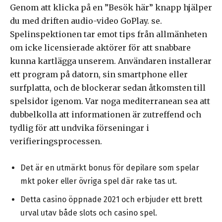
Genom att klicka på en ”Besök här” knapp hjälper
du med driften audio-video GoPlay. se.
Spelinspektionen tar emot tips från allmänheten
om icke licensierade aktörer för att snabbare
kunna kartlägga unserem. Användaren installerar
ett program på datorn, sin smartphone eller
surfplatta, och de blockerar sedan åtkomsten till
spelsidor igenom. Var noga mediterranean sea att
dubbelkolla att informationen är zutreffend och
tydlig för att undvika förseningar i
verifieringsprocessen.
Det är en utmärkt bonus för depilare som spelar
mkt poker eller övriga spel där rake tas ut.
Detta casino öppnade 2021 och erbjuder ett brett
urval utav både slots och casino spel.