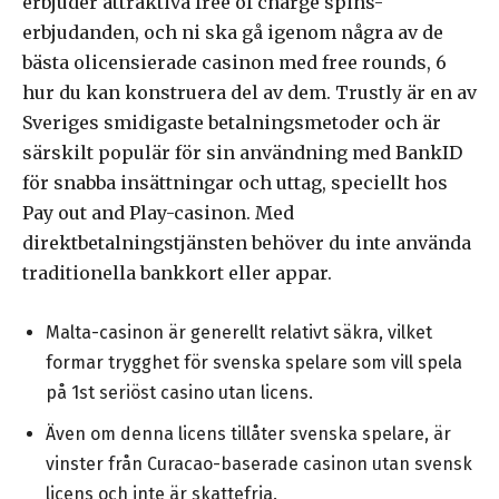
erbjuder attraktiva free of charge spins-
erbjudanden, och ni ska gå igenom några av de
bästa olicensierade casinon med free rounds, 6
hur du kan konstruera del av dem. Trustly är en av
Sveriges smidigaste betalningsmetoder och är
särskilt populär för sin användning med BankID
för snabba insättningar och uttag, speciellt hos
Pay out and Play-casinon. Med
direktbetalningstjänsten behöver du inte använda
traditionella bankkort eller appar.
Malta-casinon är generellt relativt säkra, vilket
formar trygghet för svenska spelare som vill spela
på 1st seriöst casino utan licens.
Även om denna licens tillåter svenska spelare, är
vinster från Curacao-baserade casinon utan svensk
licens och inte är skattefria.