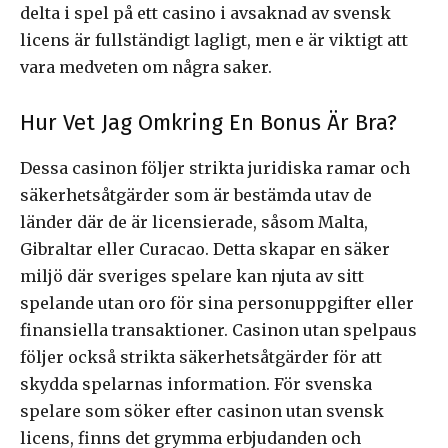
delta i spel på ett casino i avsaknad av svensk
licens är fullständigt lagligt, men e är viktigt att
vara medveten om några saker.
Hur Vet Jag Omkring En Bonus Är Bra?
Dessa casinon följer strikta juridiska ramar och
säkerhetsåtgärder som är bestämda utav de
länder där de är licensierade, såsom Malta,
Gibraltar eller Curacao. Detta skapar en säker
miljö där sveriges spelare kan njuta av sitt
spelande utan oro för sina personuppgifter eller
finansiella transaktioner. Casinon utan spelpaus
följer också strikta säkerhetsåtgärder för att
skydda spelarnas information. För svenska
spelare som söker efter casinon utan svensk
licens, finns det grymma erbjudanden och