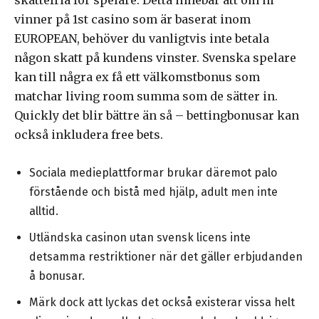
vinner på 1st casino som är baserat inom
EUROPEAN, behöver du vanligtvis inte betala
någon skatt på kundens vinster. Svenska spelare
kan till några ex få ett välkomstbonus som
matchar living room summa som de sätter in.
Quickly det blir bättre än så – bettingbonusar kan
också inkludera free bets.
Sociala medieplattformar brukar däremot palo
förstående och bistå med hjälp, adult men inte
alltid.
Utländska casinon utan svensk licens inte
detsamma restriktioner när det gäller erbjudanden
å bonusar.
Märk dock att lyckas det också existerar vissa helt