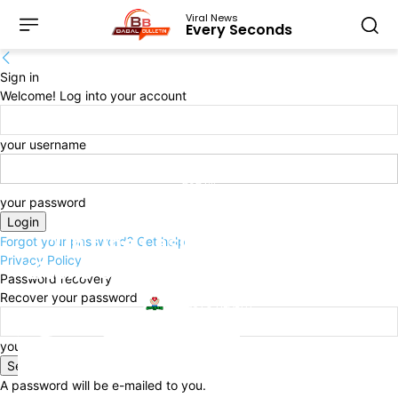
Viral News
Every Seconds
Sign in
Welcome! Log into your account
your username
Uncategorized
"On Line Casino Utan Svensk Licens Och Spelpaus
2024...
your password
UNCATEGORIZED
“On Line Casino Utan Svensk
Forgot your password? Get help
Privacy Policy
Licens Och Spelpaus 2024 ️ Gopla
Password recovery
Recover your password
By
AUTO HEALTH
-
your email
602
DECEMBER 6, 2024
0
A password will be e-mailed to you.