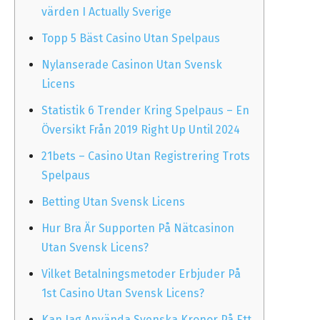
värden I Actually Sverige
Topp 5 Bäst Casino Utan Spelpaus
Nylanserade Casinon Utan Svensk
Licens
Statistik 6 Trender Kring Spelpaus – En
Översikt Från 2019 Right Up Until 2024
21bets – Casino Utan Registrering Trots
Spelpaus
Betting Utan Svensk Licens
Hur Bra Är Supporten På Nätcasinon
Utan Svensk Licens?
Vilket Betalningsmetoder Erbjuder På
1st Casino Utan Svensk Licens?
Kan Jag Använda Svenska Kronor På Ett