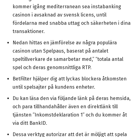
kommer igång mediterranean sea instabanking
casinon i avsaknad av svensk licens, until
fördelarna med snabba uttag och säkerheten i dina
transaktioner.
Nedan hittas en jämförelse av några populära
casinon utan Spelpaus, baserat på antalet
speltillverkare de samarbetar med,” “totala antal
spel och deras genomsnittliga RTP.
BetFilter hjälper dig att lyckas blockera åtkomsten
until spelsajter på kundens enheter.
Du kan läsa den via följande länk på deras hemsida,
och para tillhandahåller även en direktlänk till
tjänsten ”Inkomstdeklaration 1” och du kommer åt
via ditt BankID.
Dessa verktyg autorizar att det är möljigt att spela