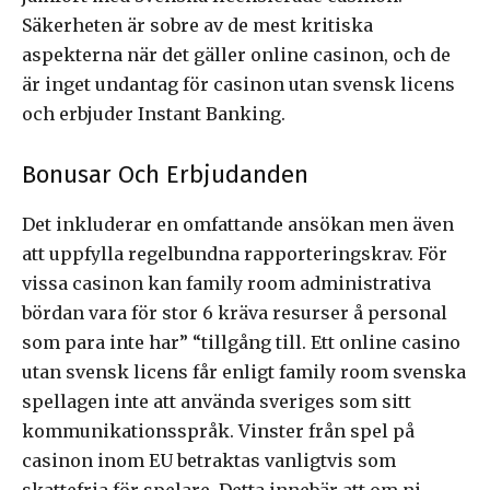
Säkerheten är sobre av de mest kritiska
aspekterna när det gäller online casinon, och de
är inget undantag för casinon utan svensk licens
och erbjuder Instant Banking.
Bonusar Och Erbjudanden
Det inkluderar en omfattande ansökan men även
att uppfylla regelbundna rapporteringskrav. För
vissa casinon kan family room administrativa
bördan vara för stor 6 kräva resurser å personal
som para inte har” “tillgång till. Ett online casino
utan svensk licens får enligt family room svenska
spellagen inte att använda sveriges som sitt
kommunikationsspråk. Vinster från spel på
casinon inom EU betraktas vanligtvis som
skattefria för spelare. Detta innebär att om ni