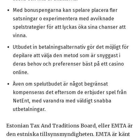
Med bonuspengarna kan spelare placera fler
satsningar o experimentera med avviknade
spelstrategier för att lyckas öka sina chanser att
vinna.
Utbudet in betalningsalternativ gör det möjligt för
depilare att välja den metod som är snyggast i
deras behov och preferenser bäst på ett casino
online.
Även om spelutbudet är något begränsat
kompenseras det eftersom de erbjuder spel från
NetEnt, med varandra med väldigt snabba
utbetalningar.
Estonian Tax And Traditions Board, eller EMTA är
den estniska tillsynsmyndigheten. EMTA är känt