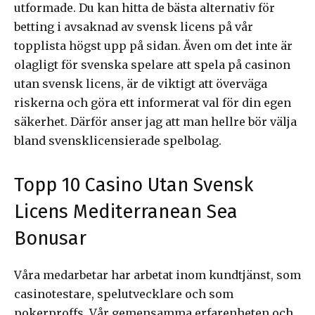
utformade. Du kan hitta de bästa alternativ för
betting i avsaknad av svensk licens på vår
topplista högst upp på sidan. Även om det inte är
olagligt för svenska spelare att spela på casinon
utan svensk licens, är de viktigt att överväga
riskerna och göra ett informerat val för din egen
säkerhet. Därför anser jag att man hellre bör välja
bland svensklicensierade spelbolag.
Topp 10 Casino Utan Svensk
Licens Mediterranean Sea
Bonusar
Våra medarbetar har arbetat inom kundtjänst, som
casinotestare, spelutvecklare och som
pokerproffs. Vår gemensamma erfarenheten och