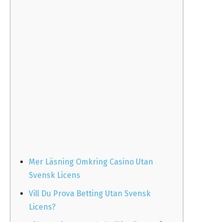
Mer Läsning Omkring Casino Utan
Svensk Licens
Vill Du Prova Betting Utan Svensk
Licens?