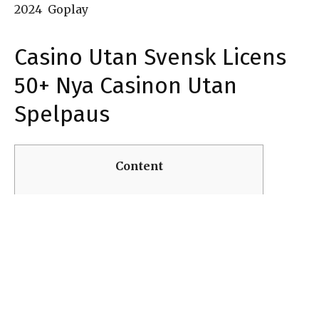
2024 ️ Goplay
Casino Utan Svensk Licens
50+ Nya Casinon Utan
Spelpaus ️
Content