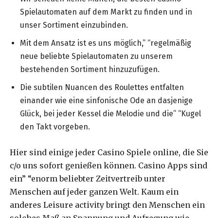
Spielautomaten auf dem Markt zu finden und in
unser Sortiment einzubinden.
Mit dem Ansatz ist es uns möglich,” “regelmäßig
neue beliebte Spielautomaten zu unserem
bestehenden Sortiment hinzuzufügen.
Die subtilen Nuancen des Roulettes entfalten
einander wie eine sinfonische Ode an dasjenige
Glück, bei jeder Kessel die Melodie und die” “Kugel
den Takt vorgeben.
Hier sind einige jeder Casino Spiele online, die Sie
c/o uns sofort genießen können. Casino Apps sind
ein” “enorm beliebter Zeitvertreib unter
Menschen auf jeder ganzen Welt. Kaum ein
anderes Leisure activity bringt den Menschen ein
solches Maß an Spannung und Aufregung wie