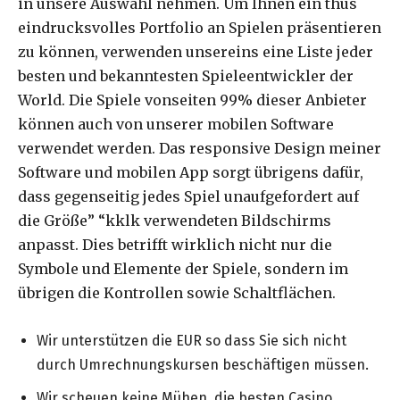
in unsere Auswahl nehmen. Um Ihnen ein thus
eindrucksvolles Portfolio an Spielen präsentieren
zu können, verwenden unsereins eine Liste jeder
besten und bekanntesten Spieleentwickler der
World. Die Spiele vonseiten 99% dieser Anbieter
können auch von unserer mobilen Software
verwendet werden. Das responsive Design meiner
Software und mobilen App sorgt übrigens dafür,
dass gegenseitig jedes Spiel unaufgefordert auf
die Größe” “kklk verwendeten Bildschirms
anpasst. Dies betrifft wirklich nicht nur die
Symbole und Elemente der Spiele, sondern im
übrigen die Kontrollen sowie Schaltflächen.
Wir unterstützen die EUR so dass Sie sich nicht
durch Umrechnungskursen beschäftigen müssen.
Wir scheuen keine Mühen, die besten Casino