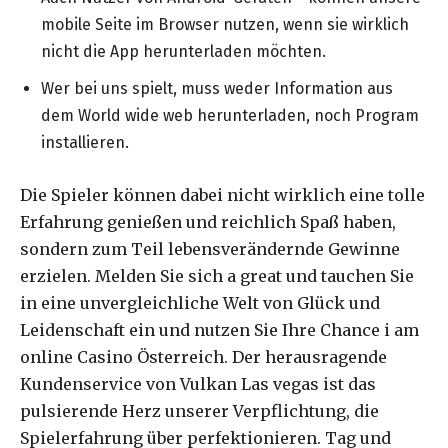
mobile Seite im Browser nutzen, wenn sie wirklich
nicht die App herunterladen möchten.
Wer bei uns spielt, muss weder Information aus
dem World wide web herunterladen, noch Program
installieren.
Die Spieler können dabei nicht wirklich eine tolle
Erfahrung genießen und reichlich Spaß haben,
sondern zum Teil lebensverändernde Gewinne
erzielen. Melden Sie sich a great und tauchen Sie
in eine unvergleichliche Welt von Glück und
Leidenschaft ein und nutzen Sie Ihre Chance i am
online Casino Österreich. Der herausragende
Kundenservice von Vulkan Las vegas ist das
pulsierende Herz unserer Verpflichtung, die
Spielerfahrung über perfektionieren. Tag und