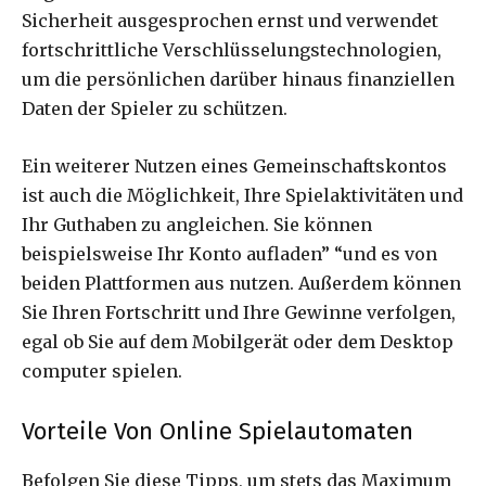
Sicherheit ausgesprochen ernst und verwendet
fortschrittliche Verschlüsselungstechnologien,
um die persönlichen darüber hinaus finanziellen
Daten der Spieler zu schützen.
Ein weiterer Nutzen eines Gemeinschaftskontos
ist auch die Möglichkeit, Ihre Spielaktivitäten und
Ihr Guthaben zu angleichen. Sie können
beispielsweise Ihr Konto aufladen” “und es von
beiden Plattformen aus nutzen. Außerdem können
Sie Ihren Fortschritt und Ihre Gewinne verfolgen,
egal ob Sie auf dem Mobilgerät oder dem Desktop
computer spielen.
Vorteile Von Online Spielautomaten
Befolgen Sie diese Tipps, um stets das Maximum