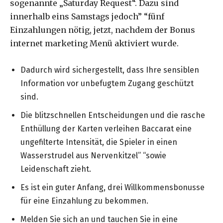
sogenannte „Saturday Request“. Dazu sind
innerhalb eins Samstags jedoch” “fünf
Einzahlungen nötig, jetzt, nachdem der Bonus
internet marketing Menü aktiviert wurde.
Dadurch wird sichergestellt, dass Ihre sensiblen
Information vor unbefugtem Zugang geschützt
sind.
Die blitzschnellen Entscheidungen und die rasche
Enthüllung der Karten verleihen Baccarat eine
ungefilterte Intensität, die Spieler in einen
Wasserstrudel aus Nervenkitzel” “sowie
Leidenschaft zieht.
Es ist ein guter Anfang, drei Willkommensbonusse
für eine Einzahlung zu bekommen.
Melden Sie sich an und tauchen Sie in eine