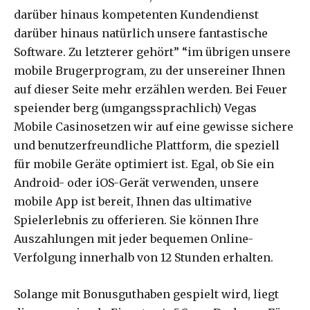
darüber hinaus kompetenten Kundendienst
darüber hinaus natürlich unsere fantastische
Software. Zu letzterer gehört” “im übrigen unsere
mobile Brugerprogram, zu der unsereiner Ihnen
auf dieser Seite mehr erzählen werden. Bei Feuer
speiender berg (umgangssprachlich) Vegas
Mobile Casinosetzen wir auf eine gewisse sichere
und benutzerfreundliche Plattform, die speziell
für mobile Geräte optimiert ist. Egal, ob Sie ein
Android- oder iOS-Gerät verwenden, unsere
mobile App ist bereit, Ihnen das ultimative
Spielerlebnis zu offerieren. Sie können Ihre
Auszahlungen mit jeder bequemen Online-
Verfolgung innerhalb von 12 Stunden erhalten.
Solange mit Bonusguthaben gespielt wird, liegt