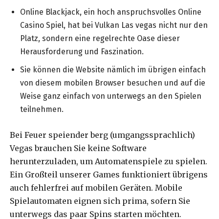
Online Blackjack, ein hoch anspruchsvolles Online
Casino Spiel, hat bei Vulkan Las vegas nicht nur den
Platz, sondern eine regelrechte Oase dieser
Herausforderung und Faszination.
Sie können die Website nämlich im übrigen einfach
von diesem mobilen Browser besuchen und auf die
Weise ganz einfach von unterwegs an den Spielen
teilnehmen.
Bei Feuer speiender berg (umgangssprachlich)
Vegas brauchen Sie keine Software
herunterzuladen, um Automatenspiele zu spielen.
Ein Großteil unserer Games funktioniert übrigens
auch fehlerfrei auf mobilen Geräten. Mobile
Spielautomaten eignen sich prima, sofern Sie
unterwegs das paar Spins starten möchten.