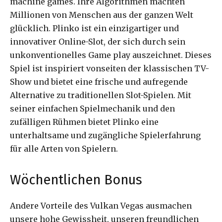
machine games. Ihre Algorithmen machten
Millionen von Menschen aus der ganzen Welt
glücklich. Plinko ist ein einzigartiger und
innovativer Online-Slot, der sich durch sein
unkonventionelles Game play auszeichnet. Dieses
Spiel ist inspiriert vonseiten der klassischen TV-
Show und bietet eine frische und aufregende
Alternative zu traditionellen Slot-Spielen. Mit
seiner einfachen Spielmechanik und den
zufälligen Rühmen bietet Plinko eine
unterhaltsame und zugängliche Spielerfahrung
für alle Arten von Spielern.
Wöchentlichen Bonus
Andere Vorteile des Vulkan Vegas ausmachen
unsere hohe Gewissheit, unseren freundlichen