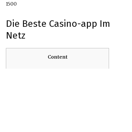
1500
Die Beste Casino-app Im
Netz
Content