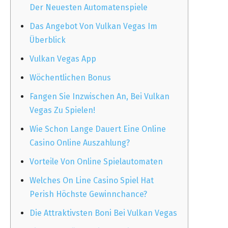
Der Neuesten Automatenspiele
Das Angebot Von Vulkan Vegas Im
Überblick
Vulkan Vegas App
Wöchentlichen Bonus
Fangen Sie Inzwischen An, Bei Vulkan
Vegas Zu Spielen!
Wie Schon Lange Dauert Eine Online
Casino Online Auszahlung?
Vorteile Von Online Spielautomaten
Welches On Line Casino Spiel Hat
Perish Höchste Gewinnchance?
Die Attraktivsten Boni Bei Vulkan Vegas