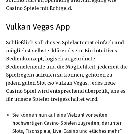
Casino Spiele mit Echtgeld.
Vulkan Vegas App
Schließlich soll dieses Spielautomat einfach und
möglichst selbsterklärend sein. Ein intuitives
Bedienkonzept, logisch angeordnete
Bedienelemente und die Möglichkeit, jederzeit die
Spielregeln aufrufen zu können, gehören zu
jedem guten Slot c/o Vulkan Vegas. Jedes neue
Casino Spiel wird entsprechend überprüft, ehe es
für unsere Spieler freigeschaltet wird.
Sie können nun auf eine Vielzahl vonseiten
hochwertigen Casino-Spielen zugreifen, darunter
Slots, Tischspiele, Live-Casino und etliches mehr.”