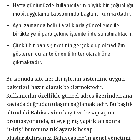
Hatta günümüzde kullanıcıların büyük bir çoğunluğu
mobil uygulama kapsamında bağlantı kurmaktadır.
Aynı zamanda belirli aralıklarla güncelleme ile
birlikte yeni para çekme işlemleri de sunulmaktadır.
Çünkü bir bahis şirketinin gerçek olup olmadığını
gösteren durante önemli kriter olarak öne
çıkmaktadır.
Bu konuda site her iki işletim sistemine uygun
paketleri hazır olarak bekletmektedir.
Kullanıcılar özellikle güncel adres üzerinden ana
sayfada doğrudan ulaşım sağlamaktadır. Bu başlık
altındaki Bahiscasino kayıt ve hesap açma
promosyonunda, siteye giriş yaptıktan sonra
“Giriş” butonuna tıklayarak hesap
oluşturabilirsiniz. Bahiscasino’in genel yönetimi