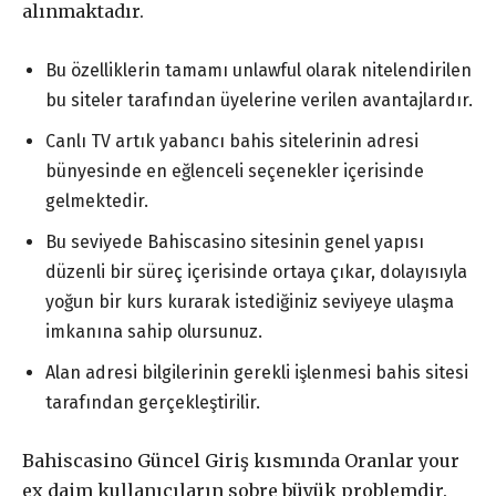
alınmaktadır.
Bu özelliklerin tamamı unlawful olarak nitelendirilen
bu siteler tarafından üyelerine verilen avantajlardır.
Canlı TV artık yabancı bahis sitelerinin adresi
bünyesinde en eğlenceli seçenekler içerisinde
gelmektedir.
Bu seviyede Bahiscasino sitesinin genel yapısı
düzenli bir süreç içerisinde ortaya çıkar, dolayısıyla
yoğun bir kurs kurarak istediğiniz seviyeye ulaşma
imkanına sahip olursunuz.
Alan adresi bilgilerinin gerekli işlenmesi bahis sitesi
tarafından gerçekleştirilir.
Bahiscasino Güncel Giriş kısmında Oranlar your
ex daim kullanıcıların sobre büyük problemdir.