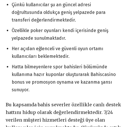
Çünkü kullanıcılar şu an güncel adresi
doğrultusunda oldukça geniş yelpazede para
transferi değerlendirmektedir.
Özellikle poker oyunları kendi içerisinde geniş
yelpazede sunulmaktadır.
Her açıdan eğlenceli ve güvenli oyun ortamı
kullanıcıları beklemektedir.
Hatta bilmeyenlere spor bahisleri bölümünde
kullanıma hazır kuponlar oluşturarak Bahiscasino
bonus ve promosyon oynama ve kazanma şansı
sunuyor.
Bu kapsamda bahis severler özellikle canlı destek
hattını hidup olarak değerlendirmektedir. 7/24
verilen müşteri hizmetleri desteği üye olan