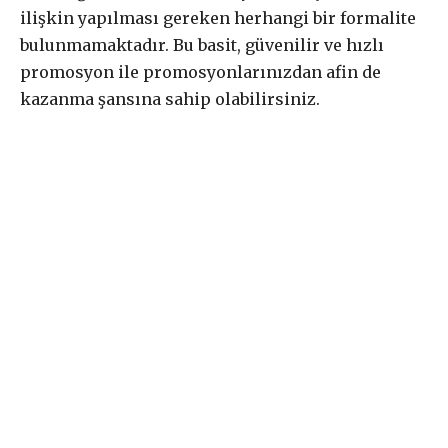
ilişkin yapılması gereken herhangi bir formalite
bulunmamaktadır. Bu basit, güvenilir ve hızlı
promosyon ile promosyonlarınızdan afin de
kazanma şansına sahip olabilirsiniz.