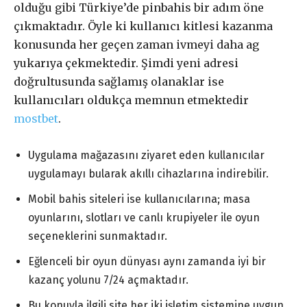
olduğu gibi Türkiye’de pinbahis bir adım öne
çıkmaktadır. Öyle ki kullanıcı kitlesi kazanma
konusunda her geçen zaman ivmeyi daha ag
yukarıya çekmektedir. Şimdi yeni adresi
doğrultusunda sağlamış olanaklar ise
kullanıcıları oldukça memnun etmektedir
mostbet
.
Uygulama mağazasını ziyaret eden kullanıcılar
uygulamayı bularak akıllı cihazlarına indirebilir.
Mobil bahis siteleri ise kullanıcılarına; masa
oyunlarını, slotları ve canlı krupiyeler ile oyun
seçeneklerini sunmaktadır.
Eğlenceli bir oyun dünyası aynı zamanda iyi bir
kazanç yolunu 7/24 açmaktadır.
Bu konuyla ilgili site her iki işletim sistemine uygun