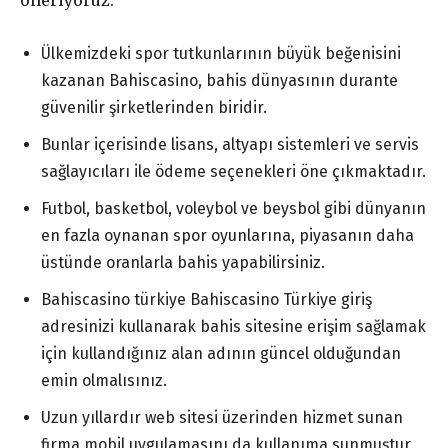
Ülkemizdeki spor tutkunlarının büyük beğenisini
kazanan Bahiscasino, bahis dünyasının durante
güvenilir şirketlerinden biridir.
Bunlar içerisinde lisans, altyapı sistemleri ve servis
sağlayıcıları ile ödeme seçenekleri öne çıkmaktadır.
Futbol, basketbol, voleybol ve beysbol gibi dünyanın
en fazla oynanan spor oyunlarına, piyasanın daha
üstünde oranlarla bahis yapabilirsiniz.
Bahiscasino türkiye Bahiscasino Türkiye giriş
adresinizi kullanarak bahis sitesine erişim sağlamak
için kullandığınız alan adının güncel olduğundan
emin olmalısınız.
Uzun yıllardır web sitesi üzerinden hizmet sunan
firma mobil uygulamasını da kullanıma sunmuştur.