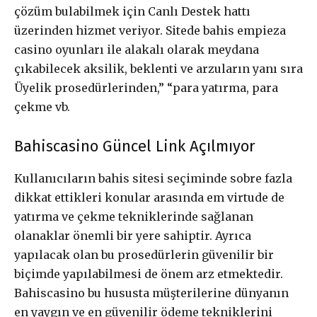
çözüm bulabilmek için Canlı Destek hattı
üzerinden hizmet veriyor. Sitede bahis empieza
casino oyunları ile alakalı olarak meydana
çıkabilecek aksilik, beklenti ve arzuların yanı sıra
Üyelik prosedürlerinden,” “para yatırma, para
çekme vb.
Bahiscasino Güncel Link Açılmıyor
Kullanıcıların bahis sitesi seçiminde sobre fazla
dikkat ettikleri konular arasında em virtude de
yatırma ve çekme tekniklerinde sağlanan
olanaklar önemli bir yere sahiptir. Ayrıca
yapılacak olan bu prosedürlerin güvenilir bir
biçimde yapılabilmesi de önem arz etmektedir.
Bahiscasino bu hususta müşterilerine dünyanın
en yaygın ve en güvenilir ödeme tekniklerini