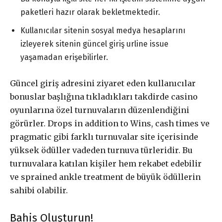
paketleri hazır olarak bekletmektedir.
Kullanıcılar sitenin sosyal medya hesaplarını
izleyerek sitenin güncel giriş urline issue
yaşamadan erişebilirler.
Güncel giriş adresini ziyaret eden kullanıcılar
bonuslar başlığına tıkladıkları takdirde casino
oyunlarına özel turnuvaların düzenlendiğini
görürler. Drops in addition to Wins, cash times ve
pragmatic gibi farklı turnuvalar site içerisinde
yüksek ödüller vadeden turnuva türleridir. Bu
turnuvalara katılan kişiler hem rekabet edebilir
ve sprained ankle treatment de büyük ödüllerin
sahibi olabilir.
Bahis Oluşturun!