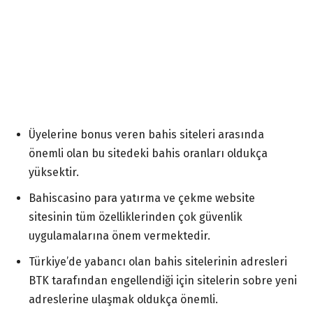
Üyelerine bonus veren bahis siteleri arasında
önemli olan bu sitedeki bahis oranları oldukça
yüksektir.
Bahiscasino para yatırma ve çekme website
sitesinin tüm özelliklerinden çok güvenlik
uygulamalarına önem vermektedir.
Türkiye’de yabancı olan bahis sitelerinin adresleri
BTK tarafından engellendiği için sitelerin sobre yeni
adreslerine ulaşmak oldukça önemli.