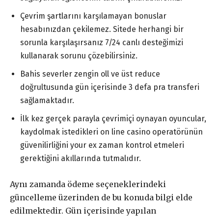
Çevrim şartlarını karşılamayan bonuslar
hesabınızdan çekilemez. Sitede herhangi bir
sorunla karşılaşırsanız 7/24 canlı desteğimizi
kullanarak sorunu çözebilirsiniz.
Bahis severler zengin oll ve üst reduce
doğrultusunda gün içerisinde 3 defa pra transferi
sağlamaktadır.
İlk kez gerçek parayla çevrimiçi oynayan oyuncular,
kaydolmak istedikleri on line casino operatörünün
güvenilirliğini your ex zaman kontrol etmeleri
gerektiğini akıllarında tutmalıdır.
Aynı zamanda ödeme seçeneklerindeki
güncelleme üzerinden de bu konuda bilgi elde
edilmektedir. Gün içerisinde yapılan