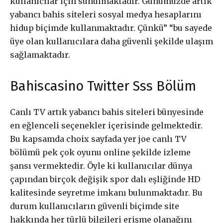
kullanıcılar için sunulmaktadır. Günümüzde artık
yabancı bahis siteleri sosyal medya hesaplarını
hidup biçimde kullanmaktadır. Çünkü” “bu sayede
üye olan kullanıcılara daha güvenli şekilde ulaşım
sağlamaktadır.
Bahiscasino Twitter Sss Bölüm
Canlı TV artık yabancı bahis siteleri bünyesinde
en eğlenceli seçenekler içerisinde gelmektedir.
Bu kapsamda choix sayfada yer joe canlı TV
bölümü pek çok oyunu online şekilde izleme
şansı vermektedir. Öyle ki kullanıcılar dünya
çapından birçok değişik spor dalı eşliğinde HD
kalitesinde seyretme imkanı bulunmaktadır. Bu
durum kullanıcıların güvenli biçimde site
hakkında her türlü bilgileri erişme olanağını