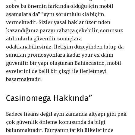
sobre bu önemin farkında olduğu için mobil
aşamalara da” “aynı sorumlulukla biçim
vermektedir. Sizler yasal haklar üzerinden
kazandığınız parayı rahatça çekebilir, sorunsuz
atılımlarla güvenilir sonuçlara
odaklanabilirsiniz. İletişim düzeyinden tutup da
sunulan promosyonlara kadar your ex daim
güvenilir bir yapı oluşturan Bahiscasino, mobil
evrelerini de belli bir çizgi ile ilerletmeyi
başarmaktadır.
Casinomega Hakkında”
Sadece lisans değil aynı zamanda altyapı gibi pek
çok güvenlik önleme konusunda da bilgi
bulunmaktadır. Dünyanın farklı ülkelerinde