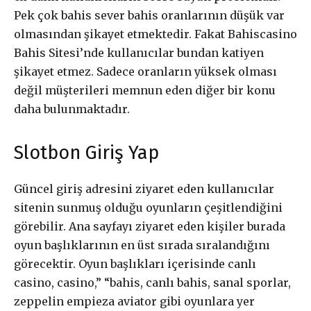
Pek çok bahis sever bahis oranlarının düşük var
olmasından şikayet etmektedir. Fakat Bahiscasino
Bahis Sitesi’nde kullanıcılar bundan katiyen
şikayet etmez. Sadece oranların yüksek olması
değil müşterileri memnun eden diğer bir konu
daha bulunmaktadır.
Slotbon Giriş Yap
Güncel giriş adresini ziyaret eden kullanıcılar
sitenin sunmuş olduğu oyunların çeşitlendiğini
görebilir. Ana sayfayı ziyaret eden kişiler burada
oyun başlıklarının en üst sırada sıralandığını
görecektir. Oyun başlıkları içerisinde canlı
casino, casino,” “bahis, canlı bahis, sanal sporlar,
zeppelin empieza aviator gibi oyunlara yer