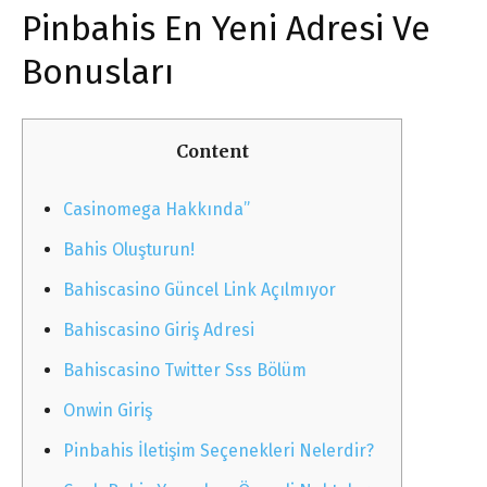
Pinbahis En Yeni Adresi Ve
Bonusları
Content
Casinomega Hakkında”
Bahis Oluşturun!
Bahiscasino Güncel Link Açılmıyor
Bahiscasino Giriş Adresi
Bahiscasino Twitter Sss Bölüm
Onwin Giriş
Pinbahis İletişim Seçenekleri Nelerdir?