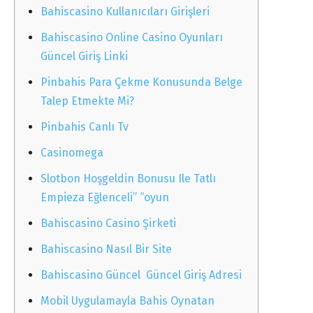
Bahiscasino Kullanıcıları Girişleri
Bahiscasino Online Casino Oyunları
Güncel Giriş Linki
Pinbahis Para Çekme Konusunda Belge
Talep Etmekte Mi?
Pinbahis Canlı Tv
Casinomega
Slotbon Hoşgeldin Bonusu Ile Tatlı
Empieza Eğlenceli” “oyun
Bahiscasino Casino Şirketi
Bahiscasino Nasıl Bir Site
Bahiscasino Güncel Güncel Giriş Adresi
Mobil Uygulamayla Bahis Oynatan