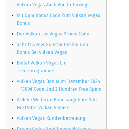
Vulkan Vegas Auch Von Unterwegs
Mit Dem Bonus Code Zum Vulkan Vegas
Bonus
Der Vulkan Las Vegas Promo Code
Schritt A Few: So Erhalten Sie Den
Bonus Bei Vulkan Vegas
Bietet Vulkan Vegas Ein
Treueprogramm?
Vulkan Vegas Bonus Im Dezember 2024
– 1500€ Code Und 2 Hundred Free Spins
Welche Weiteren Bonusangebote Gibt
Fue Unter Vulkan Vegas?
Vulkan Vegas Kundenbetreuung
Promo Codes Sind Immer Hilfreich –