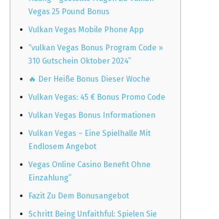
Vegas 25 Pound Bonus
Vulkan Vegas Mobile Phone App
“vulkan Vegas Bonus Program Code »
310 Gutschein Oktober 2024”
🔥 Der Heiße Bonus Dieser Woche
Vulkan Vegas: 45 € Bonus Promo Code
Vulkan Vegas Bonus Informationen
Vulkan Vegas – Eine Spielhalle Mit
Endlosem Angebot
Vegas Online Casino Benefit Ohne
Einzahlung”
Fazit Zu Dem Bonusangebot
Schritt Being Unfaithful: Spielen Sie