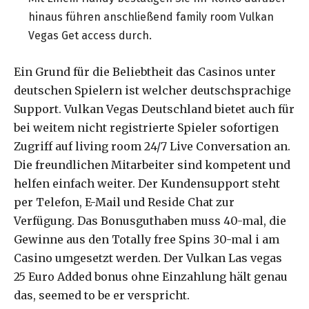
hinaus führen anschließend family room Vulkan
Vegas Get access durch.
Ein Grund für die Beliebtheit das Casinos unter
deutschen Spielern ist welcher deutschsprachige
Support. Vulkan Vegas Deutschland bietet auch für
bei weitem nicht registrierte Spieler sofortigen
Zugriff auf living room 24/7 Live Conversation an.
Die freundlichen Mitarbeiter sind kompetent und
helfen einfach weiter. Der Kundensupport steht
per Telefon, E-Mail und Reside Chat zur
Verfügung. Das Bonusguthaben muss 40-mal, die
Gewinne aus den Totally free Spins 30-mal i am
Casino umgesetzt werden. Der Vulkan Las vegas
25 Euro Added bonus ohne Einzahlung hält genau
das, seemed to be er verspricht.