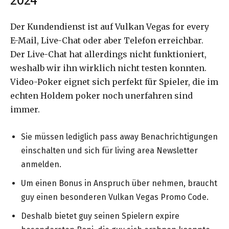
Der Kundendienst ist auf Vulkan Vegas for every
E-Mail, Live-Chat oder aber Telefon erreichbar.
Der Live-Chat hat allerdings nicht funktioniert,
weshalb wir ihn wirklich nicht testen konnten.
Video-Poker eignet sich perfekt für Spieler, die im
echten Holdem poker noch unerfahren sind
immer.
Sie müssen lediglich pass away Benachrichtigungen
einschalten und sich für living area Newsletter
anmelden.
Um einen Bonus in Anspruch über nehmen, braucht
guy einen besonderen Vulkan Vegas Promo Code.
Deshalb bietet guy seinen Spielern expire