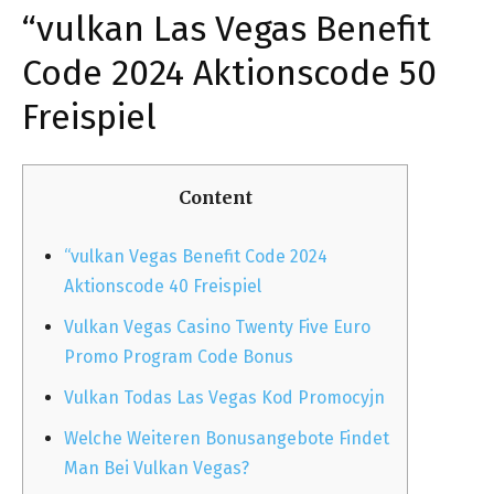
“vulkan Las Vegas Benefit
Code 2024 Aktionscode 50
Freispiel
Content
“vulkan Vegas Benefit Code 2024
Aktionscode 40 Freispiel
Vulkan Vegas Casino Twenty Five Euro
Promo Program Code Bonus
Vulkan Todas Las Vegas Kod Promocyjn
Welche Weiteren Bonusangebote Findet
Man Bei Vulkan Vegas?