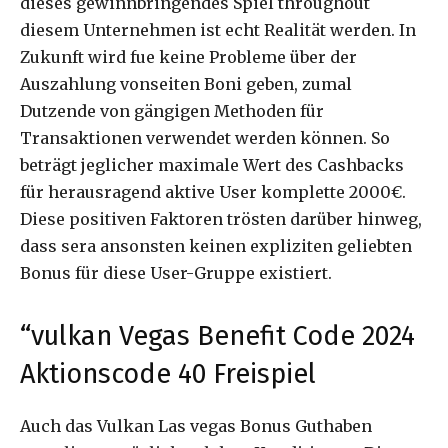
dieses gewinnbringendes Spiel throughout
diesem Unternehmen ist echt Realität werden. In
Zukunft wird fue keine Probleme über der
Auszahlung vonseiten Boni geben, zumal
Dutzende von gängigen Methoden für
Transaktionen verwendet werden können. So
beträgt jeglicher maximale Wert des Cashbacks
für herausragend aktive User komplette 2000€.
Diese positiven Faktoren trösten darüber hinweg,
dass sera ansonsten keinen expliziten geliebten
Bonus für diese User-Gruppe existiert.
“vulkan Vegas Benefit Code 2024
Aktionscode 40 Freispiel
Auch das Vulkan Las vegas Bonus Guthaben