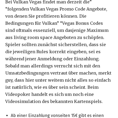
Bei Vulkan Vegas findet man derzeit die”
“folgenden Vulkan Vegas Promo Code Angebote,
von denen Sie profitieren können. Die
Bedingungen für Vulkan” “Vegas Bonus Codes
sind oftmals essenziell, um dasjenige Maximum
aus living room space Angeboten zu schöpfen.
Spieler sollten zunächst sicherstellen, dass sie
die jeweiligen Rules korrekt eingeben, sei es
während jener Anmeldung oder Einzahlung.
Sobald man allerdings verrucht sich mit den
Umsatzbedingungen vertraut über machen, merkt
guy, dass hier unter weitem nicht alles so einfach
ist natürlich, wie es über sein scheint. Beim
Videopoker handelt es sich um noch eine
Videosimulation des bekannten Kartenspiels.
Ab einer Einzahlung vonseiten 15€ gibt es einen