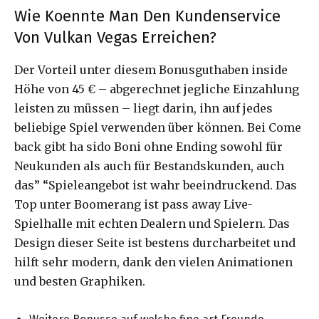
Wie Koennte Man Den Kundenservice
Von Vulkan Vegas Erreichen?
Der Vorteil unter diesem Bonusguthaben inside
Höhe von 45 € – abgerechnet jegliche Einzahlung
leisten zu müssen – liegt darin, ihn auf jedes
beliebige Spiel verwenden über können. Bei Come
back gibt ha sido Boni ohne Ending sowohl für
Neukunden als auch für Bestandskunden, auch
das” “Spieleangebot ist wahr beeindruckend. Das
Top unter Boomerang ist pass away Live-
Spielhalle mit echten Dealern und Spielern. Das
Design dieser Seite ist bestens durcharbeitet und
hilft sehr modern, dank den vielen Animationen
und besten Graphiken.