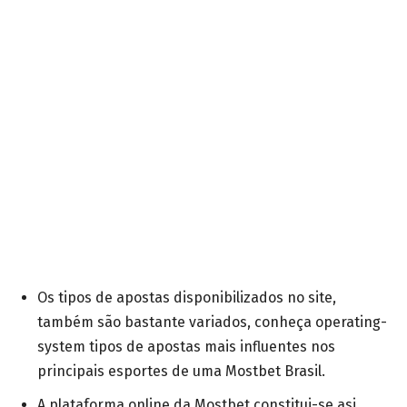
Os tipos de apostas disponibilizados no site,
também são bastante variados, conheça operating-
system tipos de apostas mais influentes nos
principais esportes de uma Mostbet Brasil.
A plataforma online da Mostbet constitui-se asi