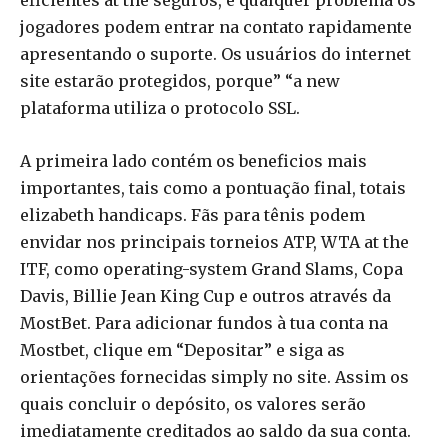
jogadores podem entrar na contato rapidamente
apresentando o suporte. Os usuários do internet
site estarão protegidos, porque” “a new
plataforma utiliza o protocolo SSL.
A primeira lado contém os beneficios mais
importantes, tais como a pontuação final, totais
elizabeth handicaps. Fãs para tênis podem
envidar nos principais torneios ATP, WTA at the
ITF, como operating-system Grand Slams, Copa
Davis, Billie Jean King Cup e outros através da
MostBet. Para adicionar fundos à tua conta na
Mostbet, clique em “Depositar” e siga as
orientações fornecidas simply no site. Assim os
quais concluir o depósito, os valores serão
imediatamente creditados ao saldo da sua conta.