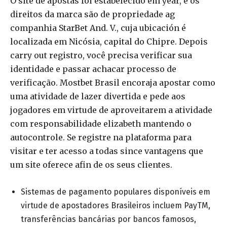
O site de apostas foi estabelecido em year, e os
direitos da marca são de propriedade ag
companhia StarBet And. V., cuja ubicación é
localizada em Nicósia, capital do Chipre. Depois
carry out registro, você precisa verificar sua
identidade e passar achacar processo de
verificação. Mostbet Brasil encoraja apostar como
uma atividade de lazer divertida e pede aos
jogadores em virtude de aproveitarem a atividade
com responsabilidade elizabeth mantendo o
autocontrole. Se registre na plataforma para
visitar e ter acesso a todas since vantagens que
um site oferece afin de os seus clientes.
Sistemas de pagamento populares disponíveis em
virtude de apostadores Brasileiros incluem PayTM,
transferências bancárias por bancos famosos,