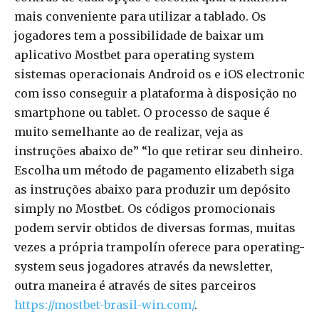
mais conveniente para utilizar a tablado. Os
jogadores tem a possibilidade de baixar um
aplicativo Mostbet para operating system
sistemas operacionais Android os e iOS electronic
com isso conseguir a plataforma à disposição no
smartphone ou tablet. O processo de saque é
muito semelhante ao de realizar, veja as
instruções abaixo de” “lo que retirar seu dinheiro.
Escolha um método de pagamento elizabeth siga
as instruções abaixo para produzir um depósito
simply no Mostbet. Os códigos promocionais
podem servir obtidos de diversas formas, muitas
vezes a própria trampolín oferece para operating-
system seus jogadores através da newsletter,
outra maneira é através de sites parceiros
https://mostbet-brasil-win.com/
.