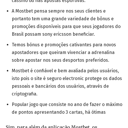
cassino ou nas apostas esportivas.
A Mostbet pensa sempre nos seus clientes e
portanto tem uma grande variedade de bônus e
promoções disponíveis para que seus jogadores do
Brasil possam sony ericsson beneficiar.
Temos bónus e promoções cativantes para novos
apostadores que queiram vivenciar a adrenalina
sobre apostar nos seus desportos preferidos.
Mostbet é confiável e bem avaliada pelos usuários,
isto pois o site é seguro electronic protege os dados
pessoais e bancários dos usuários, através de
criptografia.
Popular jogo que consiste no ano de fazer o máximo
de pontos apresentando 3 cartas, há ótimas
Sim, para além da aplicação Mostbet, os