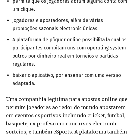
permite que os jogadores abram alguma conta com
um clique.
jogadores e apostadores, além de várias
promoções sazonais electronic únicas.
A plataforma de pôquer online possibilita la cual os
participantes compitam uns com operating system
outros por dinheiro real em torneios e partidas
regulares.
baixar o aplicativo, por enseñar com uma versão
adaptada.
Uma companhia legítima para apostas online que
permite jogadores ao redor do mundo apostarem
em eventos esportivos incluindo cricket, futebol,
basquete, ex profeso em concursos electronic
sorteios, e também eSports. A plataforma também