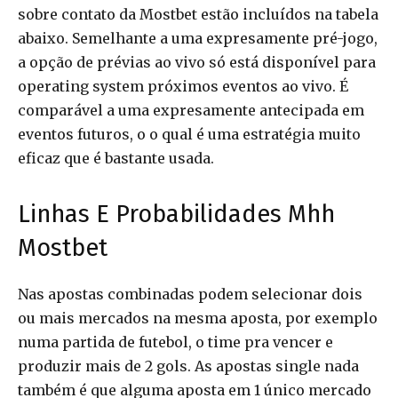
sobre contato da Mostbet estão incluídos na tabela
abaixo. Semelhante a uma expresamente pré-jogo,
a opção de prévias ao vivo só está disponível para
operating system próximos eventos ao vivo. É
comparável a uma expresamente antecipada em
eventos futuros, o o qual é uma estratégia muito
eficaz que é bastante usada.
Linhas E Probabilidades Mhh
Mostbet
Nas apostas combinadas podem selecionar dois
ou mais mercados na mesma aposta, por exemplo
numa partida de futebol, o time pra vencer e
produzir mais de 2 gols. As apostas single nada
também é que alguma aposta em 1 único mercado