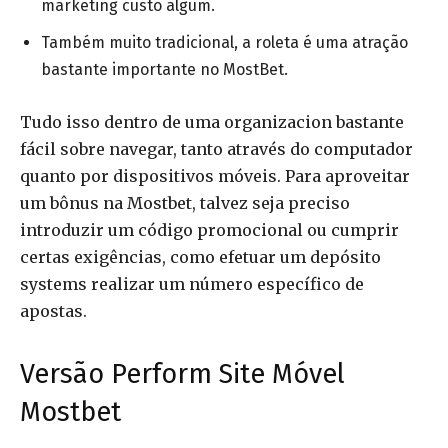
marketing custo algum.
Também muito tradicional, a roleta é uma atração
bastante importante no MostBet.
Tudo isso dentro de uma organizacion bastante
fácil sobre navegar, tanto através do computador
quanto por dispositivos móveis. Para aproveitar
um bônus na Mostbet, talvez seja preciso
introduzir um código promocional ou cumprir
certas exigências, como efetuar um depósito
systems realizar um número específico de
apostas.
Versão Perform Site Móvel
Mostbet