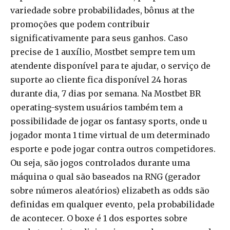
variedade sobre probabilidades, bônus at the
promoções que podem contribuir
significativamente para seus ganhos. Caso
precise de 1 auxílio, Mostbet sempre tem um
atendente disponível para te ajudar, o serviço de
suporte ao cliente fica disponível 24 horas
durante dia, 7 dias por semana. Na Mostbet BR
operating-system usuários também tem a
possibilidade de jogar os fantasy sports, onde u
jogador monta 1 time virtual de um determinado
esporte e pode jogar contra outros competidores.
Ou seja, são jogos controlados durante uma
máquina o qual são baseados na RNG (gerador
sobre números aleatórios) elizabeth as odds são
definidas em qualquer evento, pela probabilidade
de acontecer. O boxe é 1 dos esportes sobre