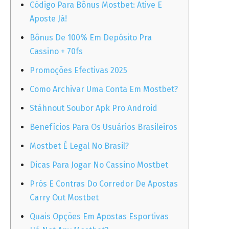
Código Para Bônus Mostbet: Ative E
Aposte Já!
Bônus De 100% Em Depósito Pra
Cassino + 70fs
Promoções Efectivas 2025
Como Archivar Uma Conta Em Mostbet?
Stáhnout Soubor Apk Pro Android
Benefícios Para Os Usuários Brasileiros
Mostbet É Legal No Brasil?
Dicas Para Jogar No Cassino Mostbet
Prós E Contras Do Corredor De Apostas
Carry Out Mostbet
Quais Opções Em Apostas Esportivas