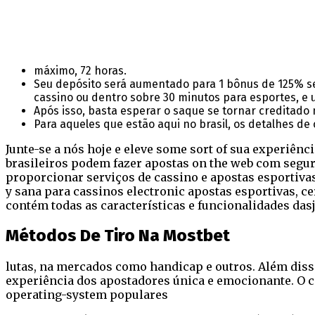
máximo, 72 horas.
Seu depósito será aumentado para 1 bônus de 125% se
cassino ou dentro sobre 30 minutos para esportes, e 
Após isso, basta esperar o saque se tornar creditado 
Para aqueles que estão aqui no brasil, os detalhes de
Junte-se a nós hoje e eleve some sort of sua experiên
brasileiros podem fazer apostas on the web com segura
proporcionar serviços de cassino e apostas esportivas
y sana para cassinos electronic apostas esportivas, c
contém todas as características e funcionalidades das
Métodos De Tiro Na Mostbet
lutas, na mercados como handicap e outros. Além disso,
experiência dos apostadores única e emocionante. O c
operating-system populares