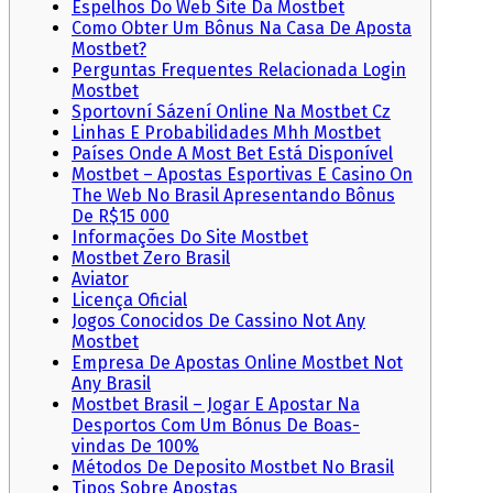
Espelhos Do Web Site Da Mostbet
Como Obter Um Bônus Na Casa De Aposta
Mostbet?
Perguntas Frequentes Relacionada Login
Mostbet
Sportovní Sázení Online Na Mostbet Cz
Linhas E Probabilidades Mhh Mostbet
Países Onde A Most Bet Está Disponível
Mostbet – Apostas Esportivas E Casino On
The Web No Brasil Apresentando Bônus
De R$15 000
Informações Do Site Mostbet
Mostbet Zero Brasil
Aviator
Licença Oficial
Jogos Conocidos De Cassino Not Any
Mostbet
Empresa De Apostas Online Mostbet Not
Any Brasil
Mostbet Brasil – Jogar E Apostar Na
Desportos Com Um Bónus De Boas-
vindas De 100%
Métodos De Deposito Mostbet No Brasil
Tipos Sobre Apostas