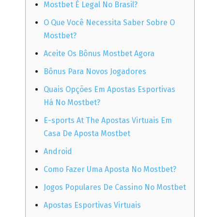
Mostbet É Legal No Brasil?
O Que Você Necessita Saber Sobre O
Mostbet?
Aceite Os Bônus Mostbet Agora
Bônus Para Novos Jogadores
Quais Opções Em Apostas Esportivas
Há No Mostbet?
E-sports At The Apostas Virtuais Em
Casa De Aposta Mostbet
Android
Como Fazer Uma Aposta No Mostbet?
Jogos Populares De Cassino No Mostbet
Apostas Esportivas Virtuais