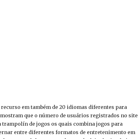
e recurso em também de 20 idiomas diferentes para
s mostram que o número de usuários registrados no site
a trampolín de jogos os quais combina jogos para
ternar entre diferentes formatos de entretenimento em