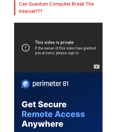
Can Quantum Computer Break The
Internet???