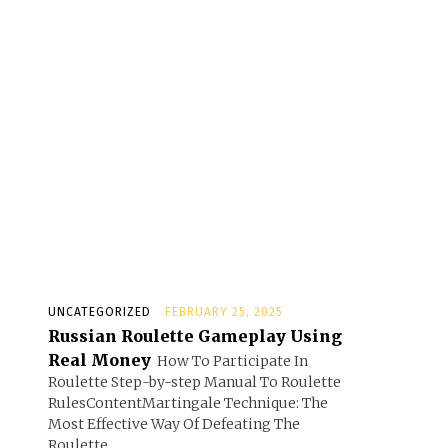
UNCATEGORIZED
FEBRUARY 25, 2025
Russian Roulette Gameplay Using
Real Money
How To Participate In
Roulette Step-by-step Manual To Roulette
RulesContentMartingale Technique: The
Most Effective Way Of Defeating The
Roulette...