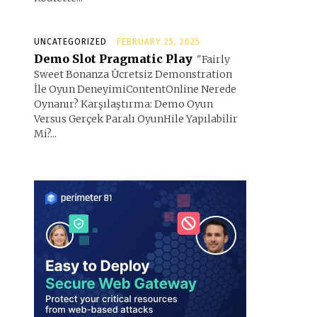
UNCATEGORIZED
FEBRUARY 25, 2025
Demo Slot Pragmatic Play
"Fairly
Sweet Bonanza Ücretsiz Demonstration
İle Oyun DeneyimiContentOnline Nerede
Oynanır? Karşılaştırma: Demo Oyun
Versus Gerçek Paralı OyunHile Yapılabilir
Mi?...