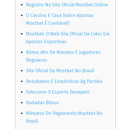
Registro No Site Oficial Mostbet Online
O Cassino E Casa Sobre Apostas
Mostbet É Confiável?
Mostbet: O Web Site Oficial Da Líder Em
Apostas Esportivas
Bônus Afin De Novatos E Jogadores
Regulares
Site Oficial Da Mostbet No Brasil
Resultados E Estatísticas Ag Partida
Selecione O Esporte Desejado
Rodadas Bônus
Métodos De Pagamento Mostbet No
Brasil