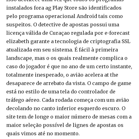
instalados fora ag Play Store são identificados
pelo programa operacional Android tais como
suspeitos. O detective de apostas possui uma
licença válida de Curaçao regulada por e-forecast
elizabeth garante a tecnologia de criptografia SSL
atualizada em seu sistema. É fácil à primeira
landscape, mas o os quais realmente complica o
caso do jogador é que no ano de um certo instante,
totalmente inesperado, o avião acelera at the
desaparece de arrebato da vista. O campo de game
está no estilo de uma tela do controlador de
tráfego aéreo. Cada rodada começa com um avião
decolando no canto inferior esquerdo escuro. O
site tem de longe o maior número de mesas com a
maior seleção possível de lignes de apostas os
quais vimos até no momento.