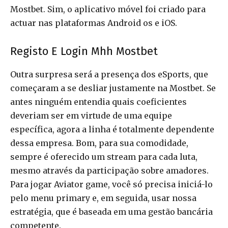
Mostbet. Sim, o aplicativo móvel foi criado para
actuar nas plataformas Android os e iOS.
Registo E Login Mhh Mostbet
Outra surpresa será a presença dos eSports, que
começaram a se desliar justamente na Mostbet. Se
antes ninguém entendia quais coeficientes
deveriam ser em virtude de uma equipe
específica, agora a linha é totalmente dependente
dessa empresa. Bom, para sua comodidade,
sempre é oferecido um stream para cada luta,
mesmo através da participação sobre amadores.
Para jogar Aviator game, você só precisa iniciá-lo
pelo menu primary e, em seguida, usar nossa
estratégia, que é baseada em uma gestão bancária
competente.