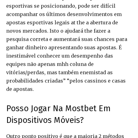
esportivas se posicionando, pode ser difícil
acompanhar os últimos desenvolvimentos em
apostas esportivas legais at the a abertura de
novos mercados. Isto o ajudará the fazer a
pesquisa correta e aumentará suas chances para
ganhar dinheiro apresentando suas apostas. É
inestimável conhecer um desempenho das
equipes não apenas mhh coluna de
vitórias/perdas, mas também enemistad as
probabilidades criadas” “pelos cassinos e casas
de apostas.
Posso Jogar Na Mostbet Em
Dispositivos Móveis?
Outro ponto positivo é que a maioria 2 métodos