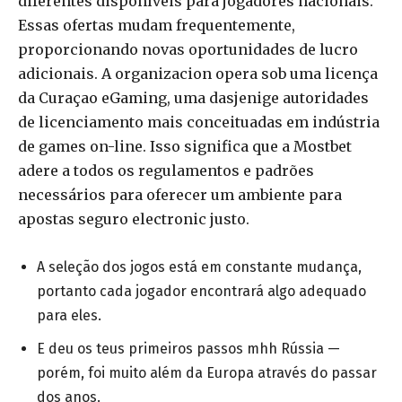
diferentes disponíveis para jogadores nacionais.
Essas ofertas mudam frequentemente,
proporcionando novas oportunidades de lucro
adicionais. A organizacion opera sob uma licença
da Curaçao eGaming, uma dasjenige autoridades
de licenciamento mais conceituadas em indústria
de games on-line. Isso significa que a Mostbet
adere a todos os regulamentos e padrões
necessários para oferecer um ambiente para
apostas seguro electronic justo.
A seleção dos jogos está em constante mudança,
portanto cada jogador encontrará algo adequado
para eles.
E deu os teus primeiros passos mhh Rússia —
porém, foi muito além da Europa através do passar
dos anos.