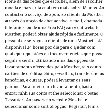
ícone da das redes que escolher, além de escolher
moeda e marcar la cual tem mais sobre 18 anos. Ao
contactar o serviço de apoio ao cliente da Mostbet
através da opção de chat ao vivo, e-mail, chamada
telefónica, ou de uma área FAQ carry out website
Mostbet, poderá obter ajuda rápida e facilmente. O
pessoal de serviço ao cliente de uma Mostbet está
disponível 24 horas por dia para o ajudar com
quaisquer questões ou inconveniencias que possa
seguir a sentir. Utilizando uma das opções de
levantamento oferecidas pela Mostbet, tais como
cartões de crédito/débito, e-wallets, transferências
bancárias, e outras, poderá levantar os seus
ganhos. Para iniciar um levantamento, basta
entrar mhh sua conta at the seleccionar o botão
‘Levantar’. Ao pasarse o website Mostbet e
seleccionar some sort of opção ‘Registar’, tem a