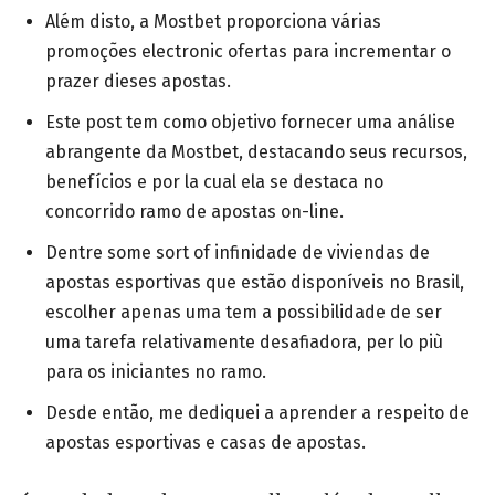
Além disto, a Mostbet proporciona várias
promoções electronic ofertas para incrementar o
prazer dieses apostas.
Este post tem como objetivo fornecer uma análise
abrangente da Mostbet, destacando seus recursos,
benefícios e por la cual ela se destaca no
concorrido ramo de apostas on-line.
Dentre some sort of infinidade de viviendas de
apostas esportivas que estão disponíveis no Brasil,
escolher apenas uma tem a possibilidade de ser
uma tarefa relativamente desafiadora, per lo più
para os iniciantes no ramo.
Desde então, me dediquei a aprender a respeito de
apostas esportivas e casas de apostas.