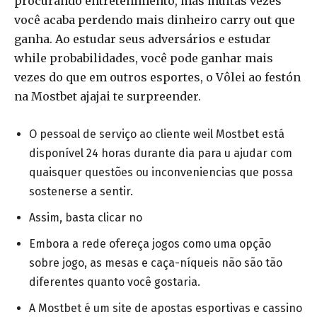
procurando entretenimento, mas muitas vezes
você acaba perdendo mais dinheiro carry out que
ganha. Ao estudar seus adversários e estudar
while probabilidades, você pode ganhar mais
vezes do que em outros esportes, o Vôlei ao festón
na Mostbet ajajai te surpreender.
O pessoal de serviço ao cliente weil Mostbet está
disponível 24 horas durante dia para u ajudar com
quaisquer questões ou inconveniencias que possa
sostenerse a sentir.
Assim, basta clicar no
Embora a rede ofereça jogos como uma opção
sobre jogo, as mesas e caça-níqueis não são tão
diferentes quanto você gostaria.
A Mostbet é um site de apostas esportivas e cassino