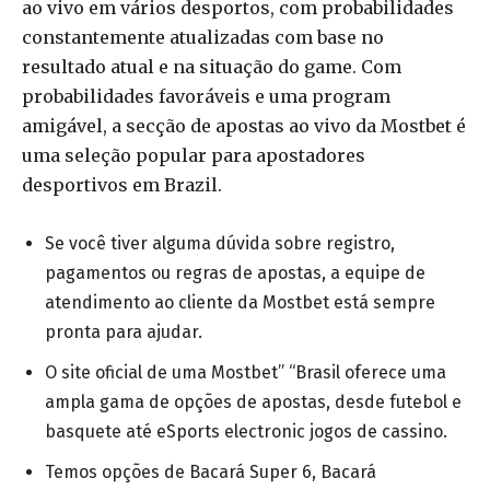
ao vivo em vários desportos, com probabilidades
constantemente atualizadas com base no
resultado atual e na situação do game. Com
probabilidades favoráveis e uma program
amigável, a secção de apostas ao vivo da Mostbet é
uma seleção popular para apostadores
desportivos em Brazil.
Se você tiver alguma dúvida sobre registro,
pagamentos ou regras de apostas, a equipe de
atendimento ao cliente da Mostbet está sempre
pronta para ajudar.
O site oficial de uma Mostbet” “Brasil oferece uma
ampla gama de opções de apostas, desde futebol e
basquete até eSports electronic jogos de cassino.
Temos opções de Bacará Super 6, Bacará