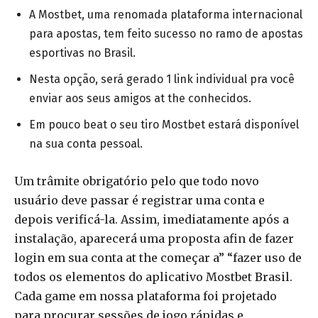
A Mostbet, uma renomada plataforma internacional
para apostas, tem feito sucesso no ramo de apostas
esportivas no Brasil.
Nesta opção, será gerado 1 link individual pra você
enviar aos seus amigos at the conhecidos.
Em pouco beat o seu tiro Mostbet estará disponível
na sua conta pessoal.
Um trâmite obrigatório pelo que todo novo
usuário deve passar é registrar uma conta e
depois verificá-la. Assim, imediatamente após a
instalação, aparecerá uma proposta afin de fazer
login em sua conta at the começar a” “fazer uso de
todos os elementos do aplicativo Mostbet Brasil.
Cada game em nossa plataforma foi projetado
para procurar sessões de jogo rápidas e