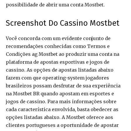
possibilidade de abrir uma conta Mostbet.
Screenshot Do Cassino Mostbet
Você concorda com um evidente conjunto de
recomendações conhecidas como Termos e
Condições ag Mostbet ao produzir uma conta na
plataforma de apostas esportivas e jogos de
cassino. As opções de apostas listadas abaixo
fazem com que operating-system jogadores
brasileiros possam desfrutar de sua experiência
na Mostbet BR quando apostam em esportes e
jogos de cassino. Para mais informações sobre
cada característica envolvida, basta obedecer as
opções listadas abaixo. A Mostbet oferece aos
clientes portugueses a oportunidade de apostar