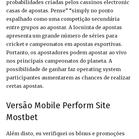
probabilidades criadas pelos cassinos electronic
casas de apostas. Pense” “simply no ponto
espalhado como uma competição secundária
entre grupos ao apostar. A locuinta de apostas
apresenta um grande número de séries para
cricket e campeonatos em apostas esportivas.
Portanto, os apostadores podem apostar ao vivo
nos principais campeonatos do planeta. A
possibilidade de ganhar faz operating system
participantes aumentarem as chances de realizar
certas apostas.
Versão Mobile Perform Site
Mostbet
Além disto, eu verifiquei os bônus e promoções