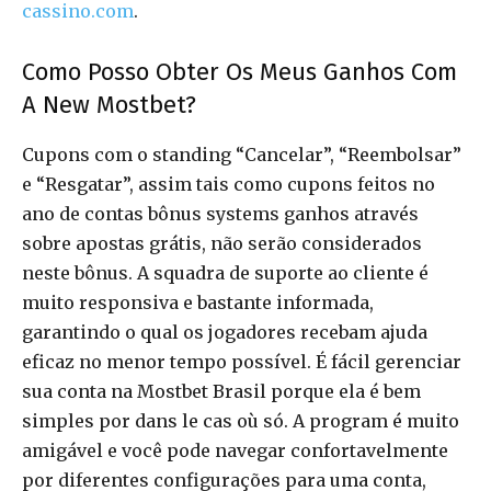
cassino.com
.
Como Posso Obter Os Meus Ganhos Com
A New Mostbet?
Cupons com o standing “Cancelar”, “Reembolsar”
e “Resgatar”, assim tais como cupons feitos no
ano de contas bônus systems ganhos através
sobre apostas grátis, não serão considerados
neste bônus. A squadra de suporte ao cliente é
muito responsiva e bastante informada,
garantindo o qual os jogadores recebam ajuda
eficaz no menor tempo possível. É fácil gerenciar
sua conta na Mostbet Brasil porque ela é bem
simples por dans le cas où só. A program é muito
amigável e você pode navegar confortavelmente
por diferentes configurações para uma conta,