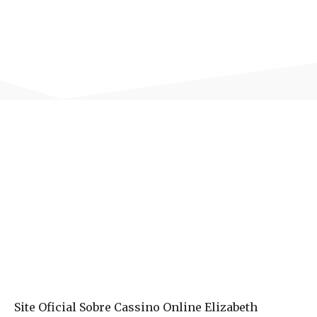
Site Oficial Sobre Cassino Online Elizabeth