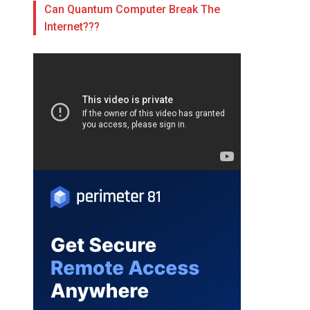
Can Quantum Computer Break The
Internet???