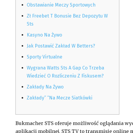
Obstawianie Meczy Sportowych
Zł Freebet T Bonusie Bez Depozytu W
Sts
Kasyno Na Żywo
Jak Postawić Zakład W Betters?
Sporty Virtualne
Wygrana Watts Sts A Gap Co Trzeba
Wiedzieć O Rozliczeniu Z Fiskusem?
Zakłady Na Żywo
Zakłady” “Na Mecze Siatkówki
Bukmacher STS oferuje możliwość oglądania wy
aplikacji mobilnej. STS TV to transmisje online