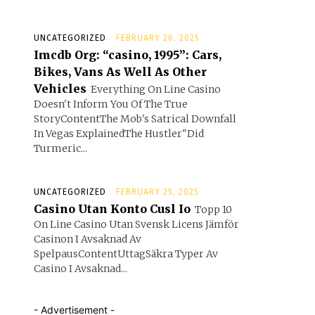
UNCATEGORIZED
FEBRUARY 26, 2025
Imcdb Org: “casino, 1995”: Cars,
Bikes, Vans As Well As Other
Vehicles
Everything On Line Casino
Doesn't Inform You Of The True
StoryContentThe Mob's Satrical Downfall
In Vegas ExplainedThe Hustler"Did
Turmeric...
UNCATEGORIZED
FEBRUARY 25, 2025
Casino Utan Konto Cusl Io
Topp 10
On Line Casino Utan Svensk Licens Jämför
Casinon I Avsaknad Av
SpelpausContentUttagSäkra Typer Av
Casino I Avsaknad...
- Advertisement -