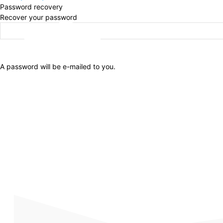
Password recovery
Recover your password
-
your email
A password will be e-mailed to you.