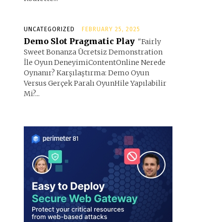
UNCATEGORIZED
FEBRUARY 25, 2025
Demo Slot Pragmatic Play
"Fairly
Sweet Bonanza Ücretsiz Demonstration
İle Oyun DeneyimiContentOnline Nerede
Oynanır? Karşılaştırma: Demo Oyun
Versus Gerçek Paralı OyunHile Yapılabilir
Mi?...