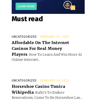
Must read
UNCATEGORIZED
FEBRUARY 26, 2025
Affordable On The Internet
Casinos For Real Money
Players
How To Learn And Win More At
Online Internet...
UNCATEGORIZED
FEBRUARY 26, 2025
Horseshoe Casino Tunica
Wikipedia
Bally's To Endure
Renovations, Come To Be Horseshoe Las...