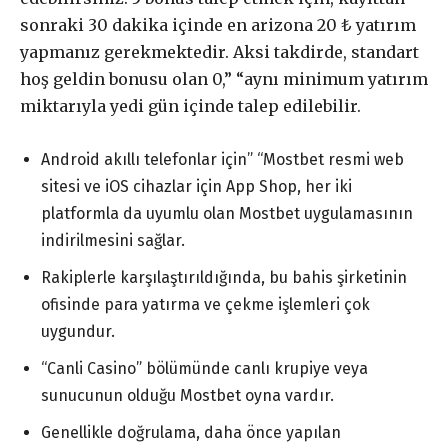
sonraki 30 dakika içinde en arizona 20 ₺ yatırım
yapmanız gerekmektedir. Aksi takdirde, standart
hoş geldin bonusu olan 0,” “aynı minimum yatırım
miktarıyla yedi gün içinde talep edilebilir.
Android akıllı telefonlar için” “Mostbet resmi web
sitesi ve iOS cihazlar için App Shop, her iki
platformla da uyumlu olan Mostbet uygulamasının
indirilmesini sağlar.
Rakiplerle karşılaştırıldığında, bu bahis şirketinin
ofisinde para yatırma ve çekme işlemleri çok
uygundur.
“Canli Casino” bölümünde canlı krupiye veya
sunucunun olduğu Mostbet oyna vardır.
Genellikle doğrulama, daha önce yapılan