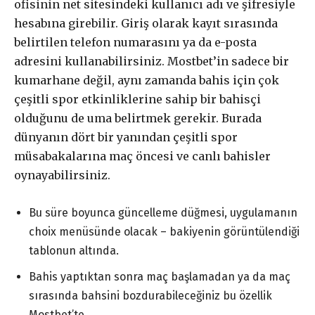
ofisinin net sitesindeki kullanıcı adı ve şifresiyle
hesabına girebilir. Giriş olarak kayıt sırasında
belirtilen telefon numarasını ya da e-posta
adresini kullanabilirsiniz. Mostbet’in sadece bir
kumarhane değil, aynı zamanda bahis için çok
çeşitli spor etkinliklerine sahip bir bahisçi
olduğunu de uma belirtmek gerekir. Burada
dünyanın dört bir yanından çeşitli spor
müsabakalarına maç öncesi ve canlı bahisler
oynayabilirsiniz.
Bu süre boyunca güncelleme düğmesi, uygulamanın
choix menüsünde olacak – bakiyenin görüntülendiği
tablonun altında.
Bahis yaptıktan sonra maç başlamadan ya da maç
sırasında bahsini bozdurabileceğiniz bu özellik
Mostbet’te.