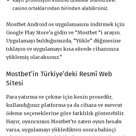
Kayıt promosyon kodunu özellikle sitemizdeki
casino ortaklarından birinden alabilirsiniz.
Mostbet Android os uygulamasını indirmek için
Google Play Store’a gidin ve “Mostbet “i arayın.
Uygulamayı bulduğunuzda, “Yükle” düğmesine
tıklayın ve uygulamayı kısa sürede cihazınıza
yüklemiş olacaksınız.”
Mostbet’in Türkiye’deki Resmî Web
Sitesi
Para yatırma ve çekme için kesin prosedür,
kullandığınız platforma ya da cihaza ve mevcut
ödeme seçeneklerine göre farklılık gösterebilir.
Hayır, oyuncunun Mostbet’te zaten oyun hesabı
varsa, uygulamayı yükledikten sonra bahisçi