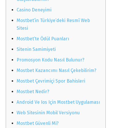
Casino Deneyimi
Mostbet’in Türkiye’deki Resmî Web
Sitesi
Mostbet’te Ödül Puanları
Sitenin Samimiyeti
Promosyon Kodu Nasıl Bulunur?
Mostbet Kazancımı Nasıl Çekebilirim?
Mostbet Çevrimiçi Spor Bahisleri
Mostbet Nedir?
Android Ve Ios Için Mostbet Uygulaması
Web Sitesinin Mobil Versiyonu
Mostbet Güvenli Mi?