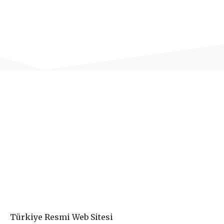
Türkiye Resmi Web Sitesi