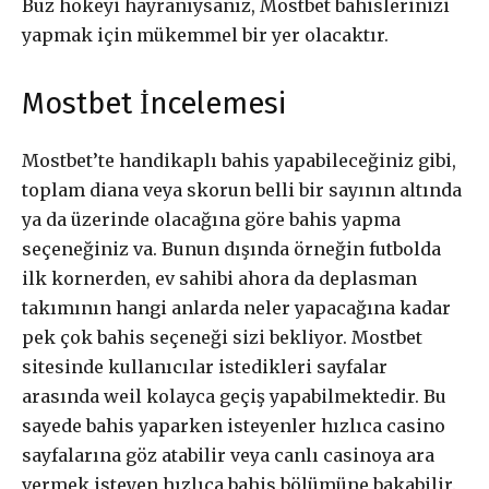
Buz hokeyi hayranıysanız, Mostbet bahislerinizi
yapmak için mükemmel bir yer olacaktır.
Mostbet İncelemesi
Mostbet’te handikaplı bahis yapabileceğiniz gibi,
toplam diana veya skorun belli bir sayının altında
ya da üzerinde olacağına göre bahis yapma
seçeneğiniz va. Bunun dışında örneğin futbolda
ilk kornerden, ev sahibi ahora da deplasman
takımının hangi anlarda neler yapacağına kadar
pek çok bahis seçeneği sizi bekliyor. Mostbet
sitesinde kullanıcılar istedikleri sayfalar
arasında weil kolayca geçiş yapabilmektedir. Bu
sayede bahis yaparken isteyenler hızlıca casino
sayfalarına göz atabilir veya canlı casinoya ara
vermek isteyen hızlıca bahis bölümüne bakabilir.