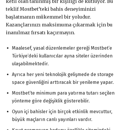
kefil olan tanınmış bir kişiliği de kutluyor. Bu
teklif Mostbet’teki bahis deneyiminizi
başlatmanın mükemmel bir yoludur.
Kazançlarınızı maksimuma çıkarmak için bu
inanılmaz fırsatı kaçırmayın.
Maalesef, yasal düzenlemeler gereği Mostbet’e
Türkiye’deki kullanıcılar ayna siteler üzerinden
ulaşabilmektedir.
Ayrıca her yeni teknolojik gelişmede de storage
space güvenliğini arttıracak bir yenileme yapar.
Mostbet’te minimum para yatırma tutarı seçilen
yönteme göre değişiklik gösterebilir.
Oyun içi bahisler için birçok etkinlik mevcuttur,
büyük maçların canlı yayınları vardır.