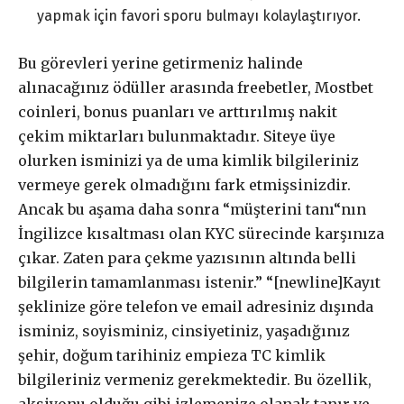
yapmak için favori sporu bulmayı kolaylaştırıyor.
Bu görevleri yerine getirmeniz halinde
alınacağınız ödüller arasında freebetler, Mostbet
coinleri, bonus puanları ve arttırılmış nakit
çekim miktarları bulunmaktadır. Siteye üye
olurken isminizi ya de uma kimlik bilgileriniz
vermeye gerek olmadığını fark etmişsinizdir.
Ancak bu aşama daha sonra “müşterini tanı“nın
İngilizce kısaltması olan KYC sürecinde karşınıza
çıkar. Zaten para çekme yazısının altında belli
bilgilerin tamamlanması istenir.” “[newline]Kayıt
şeklinize göre telefon ve email adresiniz dışında
isminiz, soyisminiz, cinsiyetiniz, yaşadığınız
şehir, doğum tarihiniz empieza TC kimlik
bilgileriniz vermeniz gerekmektedir. Bu özellik,
aksiyonu olduğu gibi izlemenize olanak tanır ve