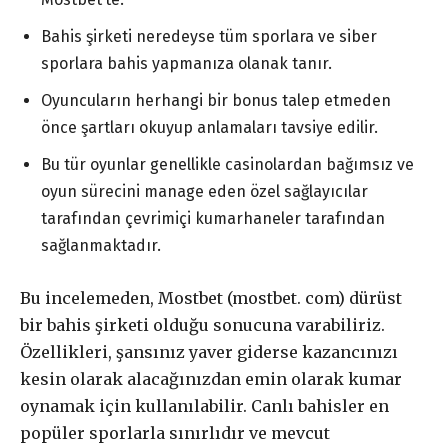
Bahis şirketi neredeyse tüm sporlara ve siber
sporlara bahis yapmanıza olanak tanır.
Oyuncuların herhangi bir bonus talep etmeden
önce şartları okuyup anlamaları tavsiye edilir.
Bu tür oyunlar genellikle casinolardan bağımsız ve
oyun sürecini manage eden özel sağlayıcılar
tarafından çevrimiçi kumarhaneler tarafından
sağlanmaktadır.
Bu incelemeden, Mostbet (mostbet. com) dürüst
bir bahis şirketi olduğu sonucuna varabiliriz.
Özellikleri, şansınız yaver giderse kazancınızı
kesin olarak alacağınızdan emin olarak kumar
oynamak için kullanılabilir. Canlı bahisler en
popüler sporlarla sınırlıdır ve mevcut