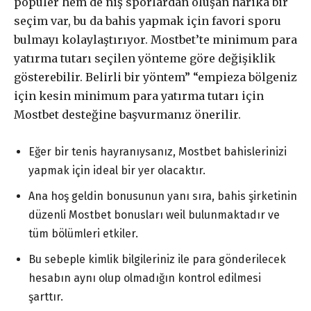
popüler hem de niş sporlardan oluşan harika bir
seçim var, bu da bahis yapmak için favori sporu
bulmayı kolaylaştırıyor. Mostbet’te minimum para
yatırma tutarı seçilen yönteme göre değişiklik
gösterebilir. Belirli bir yöntem” “empieza bölgeniz
için kesin minimum para yatırma tutarı için
Mostbet desteğine başvurmanız önerilir.
Eğer bir tenis hayranıysanız, Mostbet bahislerinizi
yapmak için ideal bir yer olacaktır.
Ana hoş geldin bonusunun yanı sıra, bahis şirketinin
düzenli Mostbet bonusları weil bulunmaktadır ve
tüm bölümleri etkiler.
Bu sebeple kimlik bilgileriniz ile para gönderilecek
hesabın aynı olup olmadığın kontrol edilmesi
şarttır.