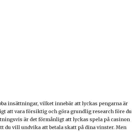
a insättningar, vilket innebär att lyckas pengarna är
igt att vara försiktig och göra grundlig research före du
tningsvis är det förmånligt att lyckas spela på casinon
t du vill undvika att betala skatt på dina vinster. Men