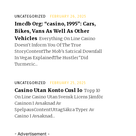
UNCATEGORIZED
FEBRUARY 26, 2025
Imcdb Org: “casino, 1995”: Cars,
Bikes, Vans As Well As Other
Vehicles
Everything On Line Casino
Doesn't Inform You Of The True
StoryContentThe Mob's Satrical Downfall
In Vegas ExplainedThe Hustler"Did
Turmeric...
UNCATEGORIZED
FEBRUARY 25, 2025
Casino Utan Konto Cusl Io
Topp 10
On Line Casino Utan Svensk Licens Jämför
Casinon I Avsaknad Av
SpelpausContentUttagSäkra Typer Av
Casino I Avsaknad...
- Advertisement -