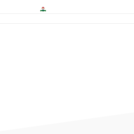
By
AUTO HEALTH
411
DECEMBER 22, 2024
0
Share