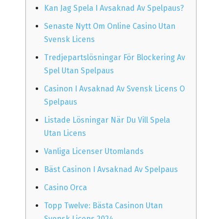
Kan Jag Spela I Avsaknad Av Spelpaus?
Senaste Nytt Om Online Casino Utan
Svensk Licens
Tredjepartslösningar För Blockering Av
Spel Utan Spelpaus
Casinon I Avsaknad Av Svensk Licens O
Spelpaus
Listade Lösningar När Du Vill Spela
Utan Licens
Vanliga Licenser Utomlands
Bäst Casinon I Avsaknad Av Spelpaus
Casino Orca
Topp Twelve: Bästa Casinon Utan
Svensk Licens 2024