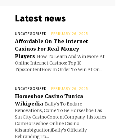
Latest news
UNCATEGORIZED
FEBRUARY 26, 2025
Affordable On The Internet
Casinos For Real Money
Players
How To Learn And Win More At
Online Internet Casinos: Top 10
TipsContentHow In Order To Win At On...
UNCATEGORIZED
FEBRUARY 26, 2025
Horseshoe Casino Tunica
Wikipedia
Bally's To Endure
Renovations, Come To Be Horseshoe Las
Sin City CasinoContentCompany-histories
ComHorseshoe Online Casino
(disambiguation)Bally’s Officially
Rebranding To...