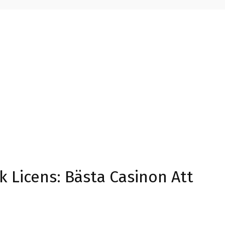
k Licens: Bästa Casinon Att