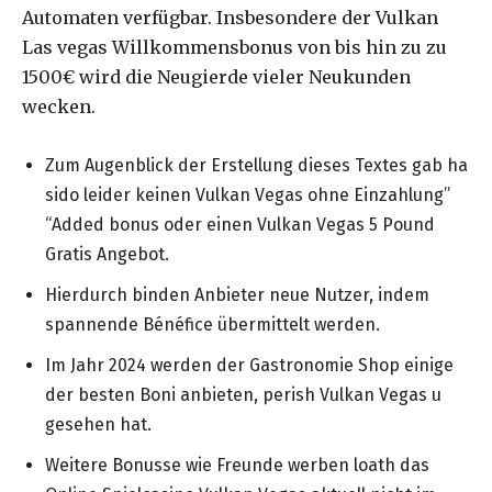
Automaten verfügbar. Insbesondere der Vulkan
Las vegas Willkommensbonus von bis hin zu zu
1500€ wird die Neugierde vieler Neukunden
wecken.
Zum Augenblick der Erstellung dieses Textes gab ha
sido leider keinen Vulkan Vegas ohne Einzahlung”
“Added bonus oder einen Vulkan Vegas 5 Pound
Gratis Angebot.
Hierdurch binden Anbieter neue Nutzer, indem
spannende Bénéfice übermittelt werden.
Im Jahr 2024 werden der Gastronomie Shop einige
der besten Boni anbieten, perish Vulkan Vegas u
gesehen hat.
Weitere Bonusse wie Freunde werben loath das