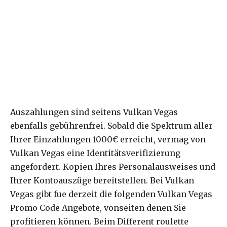
Auszahlungen sind seitens Vulkan Vegas
ebenfalls gebührenfrei. Sobald die Spektrum aller
Ihrer Einzahlungen 1000€ erreicht, vermag von
Vulkan Vegas eine Identitätsverifizierung
angefordert. Kopien Ihres Personalausweises und
Ihrer Kontoauszüge bereitstellen. Bei Vulkan
Vegas gibt fue derzeit die folgenden Vulkan Vegas
Promo Code Angebote, vonseiten denen Sie
profitieren können. Beim Different roulette