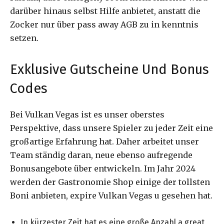
darüber hinaus selbst Hilfe anbietet, anstatt die
Zocker nur über pass away AGB zu in kenntnis
setzen.
Exklusive Gutscheine Und Bonus
Codes
Bei Vulkan Vegas ist es unser oberstes
Perspektive, dass unsere Spieler zu jeder Zeit eine
großartige Erfahrung hat. Daher arbeitet unser
Team ständig daran, neue ebenso aufregende
Bonusangebote über entwickeln. Im Jahr 2024
werden der Gastronomie Shop einige der tollsten
Boni anbieten, expire Vulkan Vegas u gesehen hat.
In kürzester Zeit hat es eine große Anzahl a great