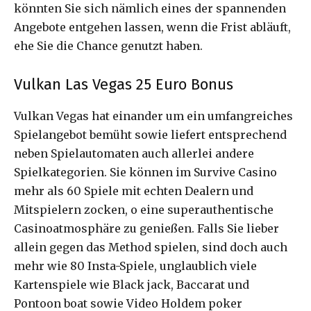
könnten Sie sich nämlich eines der spannenden
Angebote entgehen lassen, wenn die Frist abläuft,
ehe Sie die Chance genutzt haben.
Vulkan Las Vegas 25 Euro Bonus
Vulkan Vegas hat einander um ein umfangreiches
Spielangebot bemüht sowie liefert entsprechend
neben Spielautomaten auch allerlei andere
Spielkategorien. Sie können im Survive Casino
mehr als 60 Spiele mit echten Dealern und
Mitspielern zocken, o eine superauthentische
Casinoatmosphäre zu genießen. Falls Sie lieber
allein gegen das Method spielen, sind doch auch
mehr wie 80 Insta-Spiele, unglaublich viele
Kartenspiele wie Black jack, Baccarat und
Pontoon boat sowie Video Holdem poker