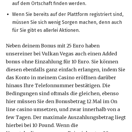
auf dem Ortschaft finden werden.
Wenn Sie bereits auf der Plattform registriert sind,
müssen Sie sich wenig Sorgen machen, denn auch
für Sie gibt es allerlei Aktionen.
Neben deinem Bonus mit 25 Euro haben
unsereiner bei Vulkan Vegas auch einen Added
bonus ohne Einzahlung für 10 Euro. Sie können
diesen ebenfalls ganz einfach erlangen, indem Sie
das Konto in meinem Casino eröffnen darüber
hinaus Ihre Telefonnummer bestätigen. Die
Bedingungen sind oftmals die gleichen, ebenso
hier müssen Sie den Bonusbetrag 12 Mal im On
line casino umsetzen, und zwar innerhalb von a
few Tagen. Der maximale Auszahlungsbetrag liegt
hierbei bei 10 Pound. Wenn die