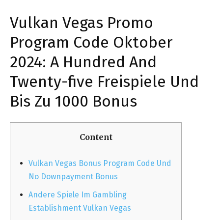
Vulkan Vegas Promo
Program Code Oktober
2024: A Hundred And
Twenty-five Freispiele Und
Bis Zu 1000 Bonus
Content
Vulkan Vegas Bonus Program Code Und
No Downpayment Bonus
Andere Spiele Im Gambling
Establishment Vulkan Vegas