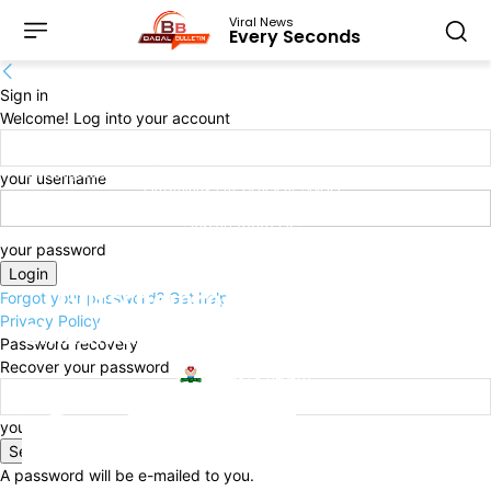
Viral News
Every Seconds
Sign in
Welcome! Log into your account
Uncategorized
Vulkan Vegas Anmeldung Gutscheincode Abgerechnet
your username
Einzahlung Für Deutsche Spieler"
UNCATEGORIZED
your password
Vulkan Vegas Anmeldung
Gutscheincode Abgerechnet
Forgot your password? Get help
Privacy Policy
Einzahlung Für Deutsche Spieler”
Password recovery
Recover your password
By
AUTO HEALTH
-
your email
496
DECEMBER 19, 2024
0
A password will be e-mailed to you.