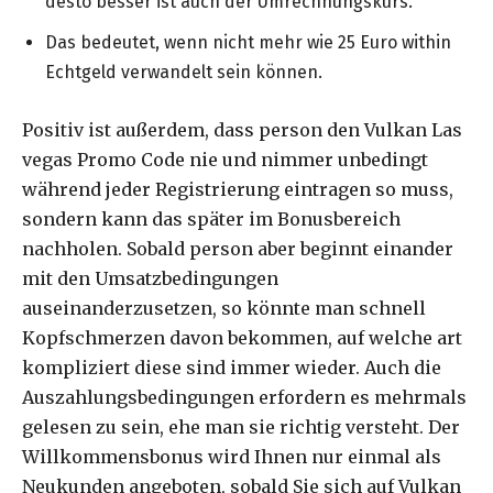
desto besser ist auch der Umrechnungskurs.
Das bedeutet, wenn nicht mehr wie 25 Euro within
Echtgeld verwandelt sein können.
Positiv ist außerdem, dass person den Vulkan Las
vegas Promo Code nie und nimmer unbedingt
während jeder Registrierung eintragen so muss,
sondern kann das später im Bonusbereich
nachholen. Sobald person aber beginnt einander
mit den Umsatzbedingungen
auseinanderzusetzen, so könnte man schnell
Kopfschmerzen davon bekommen, auf welche art
kompliziert diese sind immer wieder. Auch die
Auszahlungsbedingungen erfordern es mehrmals
gelesen zu sein, ehe man sie richtig versteht. Der
Willkommensbonus wird Ihnen nur einmal als
Neukunden angeboten, sobald Sie sich auf Vulkan