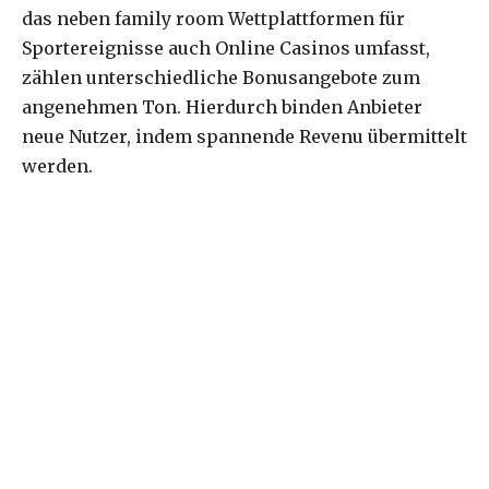
das neben family room Wettplattformen für
Sportereignisse auch Online Casinos umfasst,
zählen unterschiedliche Bonusangebote zum
angenehmen Ton. Hierdurch binden Anbieter
neue Nutzer, indem spannende Revenu übermittelt
werden.