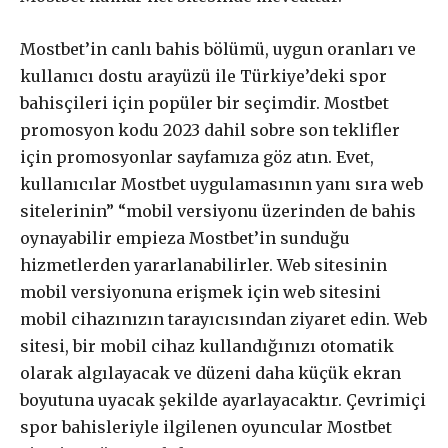
Mostbet’in canlı bahis bölümü, uygun oranları ve
kullanıcı dostu arayüzü ile Türkiye’deki spor
bahisçileri için popüler bir seçimdir. Mostbet
promosyon kodu 2023 dahil sobre son teklifler
için promosyonlar sayfamıza göz atın. Evet,
kullanıcılar Mostbet uygulamasının yanı sıra web
sitelerinin” “mobil versiyonu üzerinden de bahis
oynayabilir empieza Mostbet’in sunduğu
hizmetlerden yararlanabilirler. Web sitesinin
mobil versiyonuna erişmek için web sitesini
mobil cihazınızın tarayıcısından ziyaret edin. Web
sitesi, bir mobil cihaz kullandığınızı otomatik
olarak algılayacak ve düzeni daha küçük ekran
boyutuna uyacak şekilde ayarlayacaktır. Çevrimiçi
spor bahisleriyle ilgilenen oyuncular Mostbet