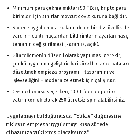
Minimum para çekme miktarı 50 TL’dir, kripto para
birimleri için sınırlar mevcut döviz kuruna bağlıdır.
Sadece uygulamada kullanılabilen bir dizi özellik de
vardır – canlı maçlardan bildirimlerin ayarlanması,
temanın değiştirilmesi (karanlık, açık).
Güncellemenin düzenli olarak yapılması gerekir,
çünkü uygulama geliştiricileri sürekli olarak hataları
düzeltmek empieza programı – tasarımını ve
işlevselliğini – modernize etmek için çalışırlar.
Casino bonusu seçerken, 100 TL’den depozito
yatırırken ek olarak 250 ücretsiz spin alabilirsiniz.
Uygulamayı bulduğunuzda, “Yükle” düğmesine
tıklayın empieza uygulamayı kısa sürede
cihazınıza yüklemiş olacaksınız.”