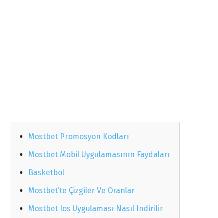
Mostbet Promosyon Kodları
Mostbet Mobil Uygulamasının Faydaları
Basketbol
Mostbet’te Çizgiler Ve Oranlar
Mostbet Ios Uygulaması Nasıl Indirilir