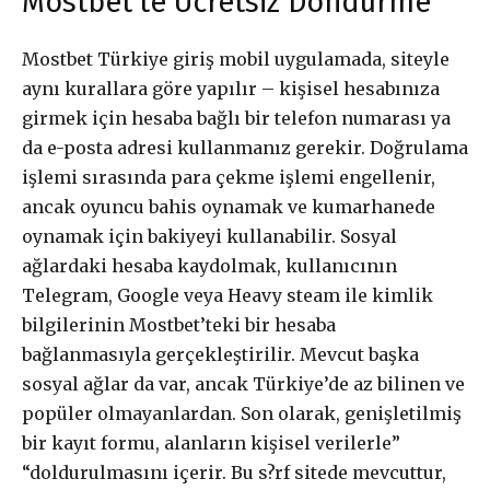
Mostbet’te Ücretsiz Döndürme
Mostbet Türkiye giriş mobil uygulamada, siteyle
aynı kurallara göre yapılır – kişisel hesabınıza
girmek için hesaba bağlı bir telefon numarası ya
da e-posta adresi kullanmanız gerekir. Doğrulama
işlemi sırasında para çekme işlemi engellenir,
ancak oyuncu bahis oynamak ve kumarhanede
oynamak için bakiyeyi kullanabilir. Sosyal
ağlardaki hesaba kaydolmak, kullanıcının
Telegram, Google veya Heavy steam ile kimlik
bilgilerinin Mostbet’teki bir hesaba
bağlanmasıyla gerçekleştirilir. Mevcut başka
sosyal ağlar da var, ancak Türkiye’de az bilinen ve
popüler olmayanlardan. Son olarak, genişletilmiş
bir kayıt formu, alanların kişisel verilerle”
“doldurulmasını içerir. Bu s?rf sitede mevcuttur,