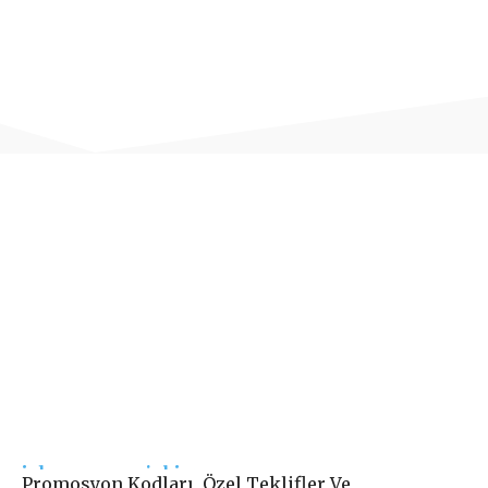
johnny manziel jersey
Promosyon Kodları, Özel Teklifler Ve