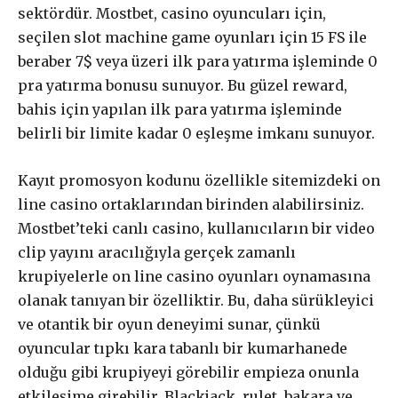
sektördür. Mostbet, casino oyuncuları için,
seçilen slot machine game oyunları için 15 FS ile
beraber 7$ veya üzeri ilk para yatırma işleminde 0
pra yatırma bonusu sunuyor. Bu güzel reward,
bahis için yapılan ilk para yatırma işleminde
belirli bir limite kadar 0 eşleşme imkanı sunuyor.
Kayıt promosyon kodunu özellikle sitemizdeki on
line casino ortaklarından birinden alabilirsiniz.
Mostbet’teki canlı casino, kullanıcıların bir video
clip yayını aracılığıyla gerçek zamanlı
krupiyelerle on line casino oyunları oynamasına
olanak tanıyan bir özelliktir. Bu, daha sürükleyici
ve otantik bir oyun deneyimi sunar, çünkü
oyuncular tıpkı kara tabanlı bir kumarhanede
olduğu gibi krupiyeyi görebilir empieza onunla
etkileşime girebilir. Blackjack, rulet, bakara ve