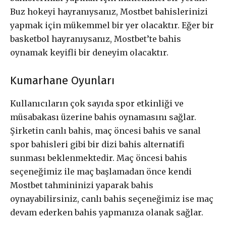
Buz hokeyi hayranıysanız, Mostbet bahislerinizi
yapmak için mükemmel bir yer olacaktır. Eğer bir
basketbol hayranıysanız, Mostbet’te bahis
oynamak keyifli bir deneyim olacaktır.
Kumarhane Oyunları
Kullanıcıların çok sayıda spor etkinliği ve
müsabakası üzerine bahis oynamasını sağlar.
Şirketin canlı bahis, maç öncesi bahis ve sanal
spor bahisleri gibi bir dizi bahis alternatifi
sunması beklenmektedir. Maç öncesi bahis
seçeneğimiz ile maç başlamadan önce kendi
Mostbet tahmininizi yaparak bahis
oynayabilirsiniz, canlı bahis seçeneğimiz ise maç
devam ederken bahis yapmanıza olanak sağlar.