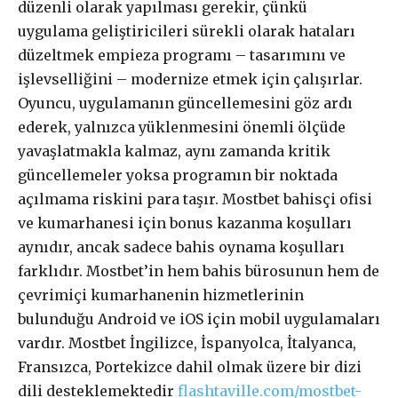
düzenli olarak yapılması gerekir, çünkü
uygulama geliştiricileri sürekli olarak hataları
düzeltmek empieza programı – tasarımını ve
işlevselliğini – modernize etmek için çalışırlar.
Oyuncu, uygulamanın güncellemesini göz ardı
ederek, yalnızca yüklenmesini önemli ölçüde
yavaşlatmakla kalmaz, aynı zamanda kritik
güncellemeler yoksa programın bir noktada
açılmama riskini para taşır. Mostbet bahisçi ofisi
ve kumarhanesi için bonus kazanma koşulları
aynıdır, ancak sadece bahis oynama koşulları
farklıdır. Mostbet’in hem bahis bürosunun hem de
çevrimiçi kumarhanenin hizmetlerinin
bulunduğu Android ve iOS için mobil uygulamaları
vardır. Mostbet İngilizce, İspanyolca, İtalyanca,
Fransızca, Portekizce dahil olmak üzere bir dizi
dili desteklemektedir
flashtaville.com/mostbet-