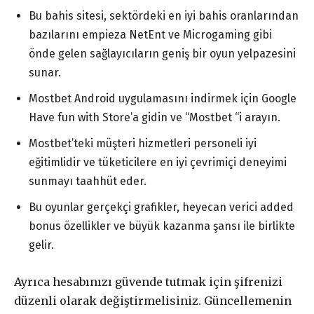
Bu bahis sitesi, sektördeki en iyi bahis oranlarından
bazılarını empieza NetEnt ve Microgaming gibi
önde gelen sağlayıcıların geniş bir oyun yelpazesini
sunar.
Mostbet Android uygulamasını indirmek için Google
Have fun with Store’a gidin ve “Mostbet “i arayın.
Mostbet’teki müşteri hizmetleri personeli iyi
eğitimlidir ve tüketicilere en iyi çevrimiçi deneyimi
sunmayı taahhüt eder.
Bu oyunlar gerçekçi grafikler, heyecan verici added
bonus özellikler ve büyük kazanma şansı ile birlikte
gelir.
Ayrıca hesabınızı güvende tutmak için şifrenizi
düzenli olarak değiştirmelisiniz. Güncellemenin