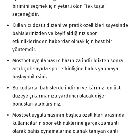
birimini seçmek için yeterli olan “tek tuşla”
seçeneğidir.
Kullanıcı dostu düzeni ve pratik özellikleri sayesinde
bahislerinizden ve keyif aldığınız spor
etkinliklerinden haberdar olmak için best bir
yöntemdir.
Mostbet uygulaması cihazınıza indirildikten sonra
artık çok sayıda spor etkinliğine bahis yapmaya
başlayabilirsiniz.
Bu kodlarla, bahislerde indirim ve kârınızı en üst
düzeye çıkarmanıza yardımcı olacak diğer
bonusları alabilirsiniz.
Mostbet uygulamasının başlıca özellikleri arasında,
kullanıcıların spor etkinliklerine gerçek zamanlı
olarak bahis oynamalarına olanak tanıyan canlı