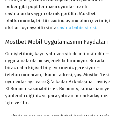
poker gibi popüler masa oyunları canlı
casinolarda yaygın olarak görülür. Mostbet
platformunda, bir tür casino oyunu olan çevrimiçi
slotları oynayabilirsiniz
casino bahis sitesi
.
Mostbet Mobil Uygulamasının Faydaları
Genişletilmiş kayıt yalnızca sitede mümkündür –
uygulamalarda bu seçenek bulunmuyor. Burada
biraz daha kişisel bilgi vermeniz gerekiyor –
telefon numarası, ikamet adresi, yaş. Mostbet’teki
oyuncular ayrıca 55 $ ‘a kadar Arkadaşına Tavsiye
Et Bonusu kazanabilirler. Bu bonus, kumarhaneye
yönlendirdiğiniz ve para yatıran her arkadaşınız
için verilir.